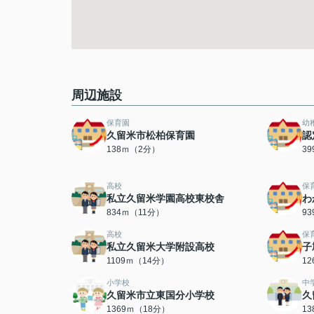
周辺施設
保育園
幼
久留米市松柏保育園
認
138ｍ（2分）
3
高校
保
私立久留米学園高校東校舎
わ
834ｍ（11分）
9
高校
保
私立久留米大学附設高校
子
1109ｍ（14分）
1
小学校
中
久留米市立東国分小学校
久
1369ｍ（18分）
1