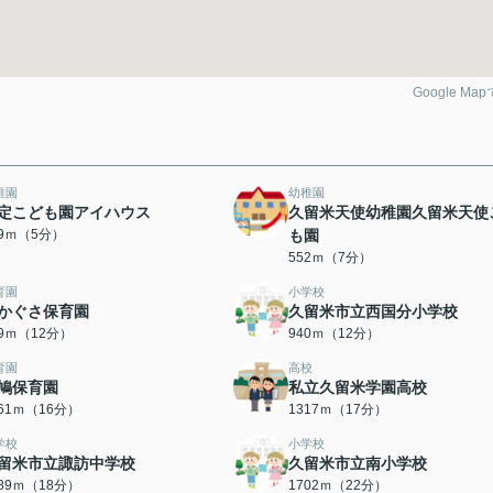
Google Ma
稚園
幼稚園
定こども園アイハウス
久留米天使幼稚園久留米天使
99ｍ（5分）
も園
552ｍ（7分）
育園
小学校
かぐさ保育園
久留米市立西国分小学校
39ｍ（12分）
940ｍ（12分）
育園
高校
鳩保育園
私立久留米学園高校
261ｍ（16分）
1317ｍ（17分）
学校
小学校
留米市立諏訪中学校
久留米市立南小学校
389ｍ（18分）
1702ｍ（22分）