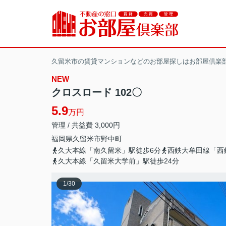
久留米市の賃貸マンションなどのお部屋探しはお部屋倶楽
NEW
クロスロード 102〇
5.9
万円
管理 / 共益費 3,000円
福岡県
久留米市
野中町
久大本線「南久留米」駅徒歩6分
西鉄大牟田線「西
久大本線「久留米大学前」駅徒歩24分
1
/
30