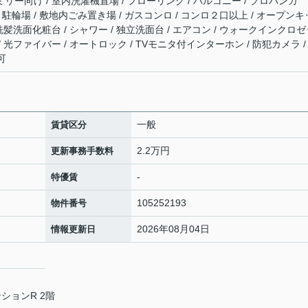
ミリー向け / 室内洗濯機置場 / フローリング / バルコニー / プロパンガ
有 / 駐輪場 / 敷地内ごみ置き場 / ガスコンロ / コンロ２口以上 / オープンキ
/ 洗髪洗面化粧台 / シャワー / 独立洗面台 / エアコン / ウォークインクロ
/ 光ファイバー / オートロック / TVモニタ付インターホン / 防犯カメラ /
可
一般
賃貸区分
2.2万円
更新事務手数料
-
特優賃
105252193
物件番号
2026年08月04日
情報更新日
ションR 2階