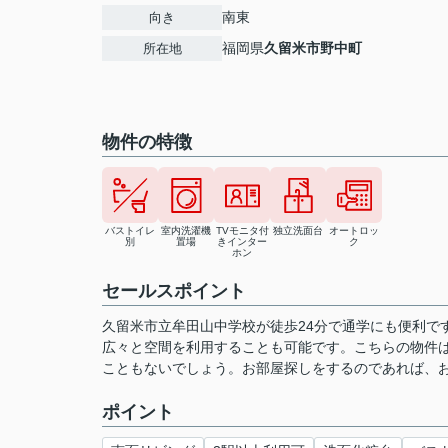
南東
向き
福岡県
久留米市
野中町
所在地
物件の特徴
バストイレ
室内洗濯機
TVモニタ付
独立洗面台
オートロッ
別
置場
きインター
ク
ホン
セールスポイント
久留米市立牟田山中学校が徒歩24分で通学にも便利で
広々と空間を利用することも可能です。こちらの物件
こともないでしょう。お部屋探しをするのであれば、
ポイント