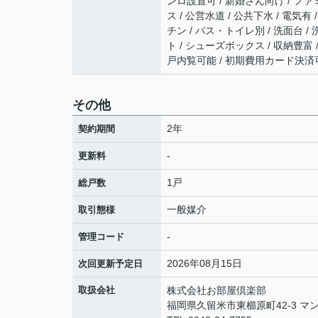
ンロ設置可 / 新婚さん向け / ファ
ス / 公営水道 / 公共下水 / 電気
チン / バス・トイレ別 / 洗面台 
ト / シューズボックス / 収納豊富 
戸内覧可能 / 初期費用カード決済
その他
2年
契約期間
-
更新料
1戸
総戸数
一般媒介
取引態様
-
管理コード
2026年08月15日
次回更新予定日
取扱会社
株式会社お部屋倶楽部
福岡県久留米市東櫛原町42-3 マン