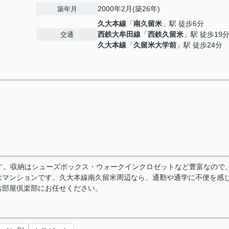
2000年2月(築26年)
築年月
久大本線
「
南久留米
」駅 徒歩6分
西鉄大牟田線
「
西鉄久留米
」駅 徒歩19
交通
久大本線
「
久留米大学前
」駅 徒歩24分
す。収納はシューズボックス・ウォークインクロゼットなど豊富なので
はマンションです。久大本線南久留米周辺なら、通勤や通学に不便を感
お部屋倶楽部にお任せください。