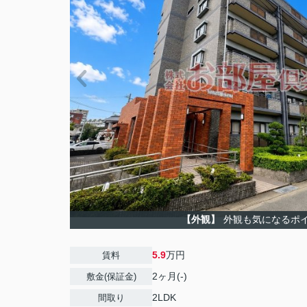
【外観】
外観も気になるポ
5.9
万円
賃料
2ヶ月(-)
敷金(保証金)
2LDK
間取り