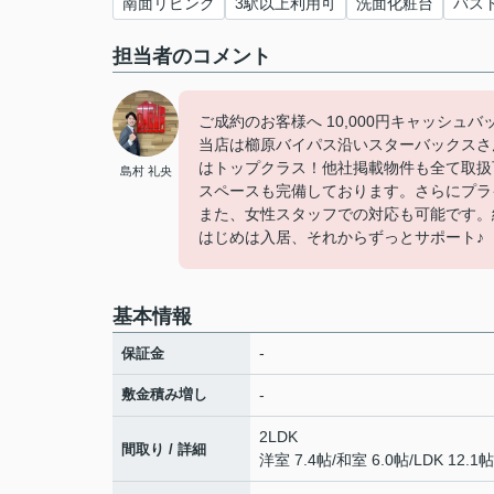
南面リビング
3駅以上利用可
洗面化粧台
バス
担当者のコメント
ご成約のお客様へ 10,000円キャッシュ
当店は櫛原バイパス沿いスターバックスさ
はトップクラス！他社掲載物件も全て取扱
島村 礼央
スペースも完備しております。さらにプラ
また、女性スタッフでの対応も可能です。
はじめは入居、それからずっとサポート♪
基本情報
-
保証金
敷金積み増し
-
2LDK
間取り / 詳細
洋室 7.4帖
/
和室 6.0帖
/
LDK 12.1帖