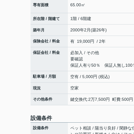
65.00㎡
専有面積
1階 / 6階建
所在階 / 階建て
2000年2月(築26年)
築年月
保険会社 / 料金
有 19,000円 / 2年
保証会社 / 料金
必加入 / その他
要確認
保証人有り50％ 保証人無し100
駐車場 / 月額
空有 / 5,000円 (税込)
空家
現況
その他条件
鍵交換代:2万7,500円 町費:500
設備条件
設備条件
ペット相談 / 陽当り良好 / 閑静な住