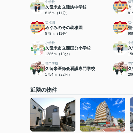
中学校
保
久留米市立諏訪中学校
き
816ｍ（11分）
8
幼稚園
幼
めぐみのその幼稚園
聖
878ｍ（11分）
9
小学校
中
久留米市立西国分小学校
久
1386ｍ（18分）
1
専門学校
専
久留米医師会看護専門学校
久
1754ｍ（22分）
2
近隣の物件