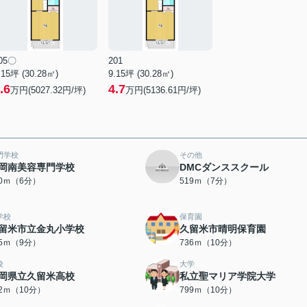
05〇
201
.15坪 (30.28㎡)
9.15坪 (30.28㎡)
.6
4.7
万円(5027.32円/坪)
万円(5136.61円/坪)
門学校
その他
岡南美容専門学校
DMCダンススクール
10ｍ（6分）
519ｍ（7分）
学校
保育園
留米市立金丸小学校
久留米市晴明保育園
05ｍ（9分）
736ｍ（10分）
校
大学
岡県立久留米高校
私立聖マリア学院大学
92ｍ（10分）
799ｍ（10分）