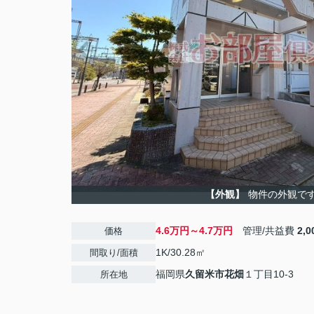
【外観】
物件の外観で
4.6万円～4.7万円
管理/共益費
2,
価格
1K/30.28㎡
間取り/面積
福岡県
久留米市
花畑
１丁目10-3
所在地