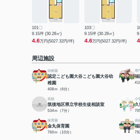
101〇
103〇
1
9.15坪 (30.28㎡)
9.15坪 (30.28㎡)
9
4.6
4.6
4
万円(5027.32円/坪)
万円(5027.32円/坪)
周辺施設
幼稚園
専
認定こども園大谷こども園大谷幼
福
稚園
4
408ｍ（6分）
高校
小
筑後地区県立学校生徒相談室
久
534ｍ（7分）
7
保育園
高
金丸保育園
福
760ｍ（10分）
7