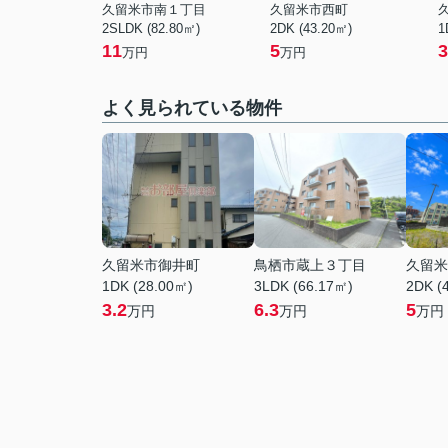
久留米市南１丁目
久留米市西町
2SLDK (82.80㎡)
2DK (43.20㎡)
1
11
5
3
万円
万円
よく見られている物件
久留米市御井町
鳥栖市蔵上３丁目
久留米
1DK (28.00㎡)
3LDK (66.17㎡)
2DK (
3.2
6.3
5
万円
万円
万円