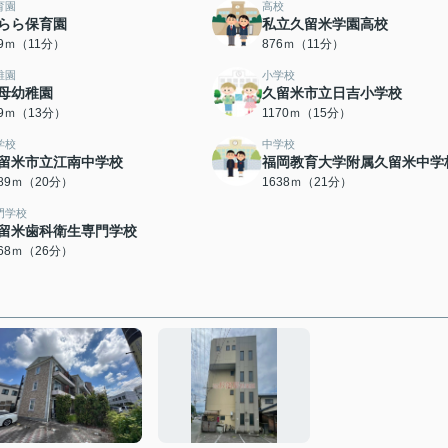
育園
高校
らら保育園
私立久留米学園高校
19ｍ（11分）
876ｍ（11分）
稚園
小学校
母幼稚園
久留米市立日吉小学校
89ｍ（13分）
1170ｍ（15分）
学校
中学校
留米市立江南中学校
福岡教育大学附属久留米中学
589ｍ（20分）
1638ｍ（21分）
門学校
留米歯科衛生専門学校
068ｍ（26分）