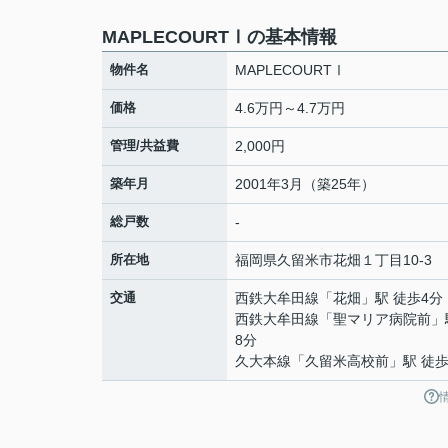
MAPLECOURTⅠの基本情報
物件名
MAPLECOURTⅠ
価格
4.6万円～4.7万円
管理/共益費
2,000円
築年月
2001年3月（築25年）
総戸数
-
所在地
福岡県
久留米市
花畑
１丁目10-3
交通
西鉄大牟田線
「
花畑
」駅 徒歩4分
西鉄大牟田線
「
聖マリア病院前
」
8分
久大本線
「
久留米高校前
」駅 徒歩