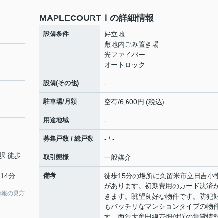
MAPLECOURTⅠの詳細情報
設備条件
好立地
敷地内ごみ置き場
光ファイバー
オートロック
設備(その他)
-
駐車場/月額
空有/6,600円 (税込)
用途地域
-
募集戸数 / 総戸数
- / -
駅 徒歩
取引態様
一般媒介
14分
備考
徒歩15分の場所に久留米市立日吉小
があります。初期費用のカード決済
情報の見方
きます。眺望良好な物件です。防犯
もバッチリなマンションタイプの物
す。西鉄大牟田線花畑付近の賃貸情