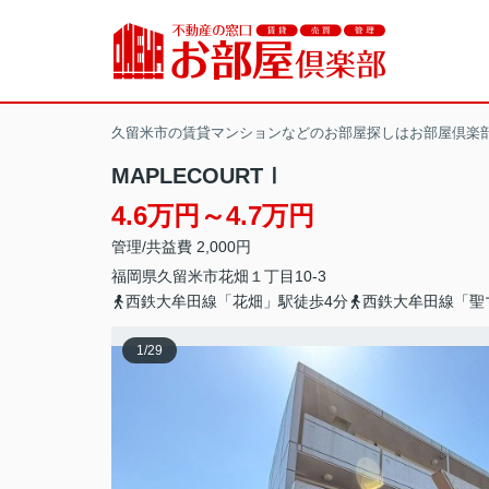
久留米市の賃貸マンションなどのお部屋探しはお部屋倶楽
MAPLECOURTⅠ
4.6万円～4.7万円
管理/共益費 2,000円
福岡県
久留米市
花畑
１丁目10-3
西鉄大牟田線「花畑」駅徒歩4分
西鉄大牟田線「聖
1
/
29