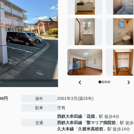
す
000円
2001年3月(築25年)
築年
空有
駐車
西鉄大牟田線
「
花畑
」駅 徒歩4分
西鉄大牟田線
「
聖マリア病院前
」駅 徒歩
交通
久大本線
「
久留米高校前
」駅 徒歩14分