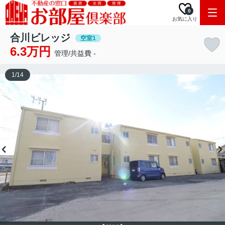
0
お気に入り
合川ビレッジ
空室1
6.3万円
管理/共益費 -
1
/
14