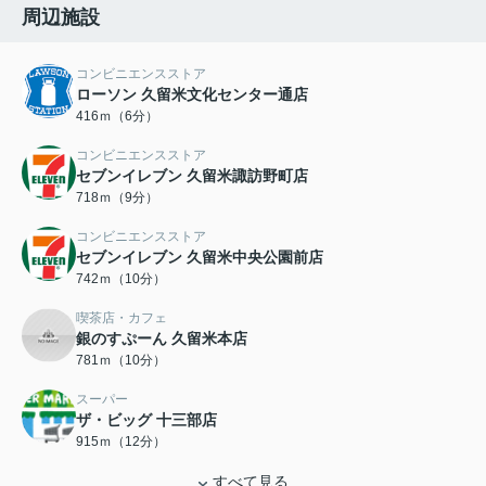
周辺施設
コンビニエンスストア
ローソン 久留米文化センター通店
416ｍ（6分）
コンビニエンスストア
セブンイレブン 久留米諏訪野町店
718ｍ（9分）
コンビニエンスストア
セブンイレブン 久留米中央公園前店
742ｍ（10分）
喫茶店・カフェ
銀のすぷーん 久留米本店
781ｍ（10分）
スーパー
ザ・ビッグ 十三部店
915ｍ（12分）
すべて見る