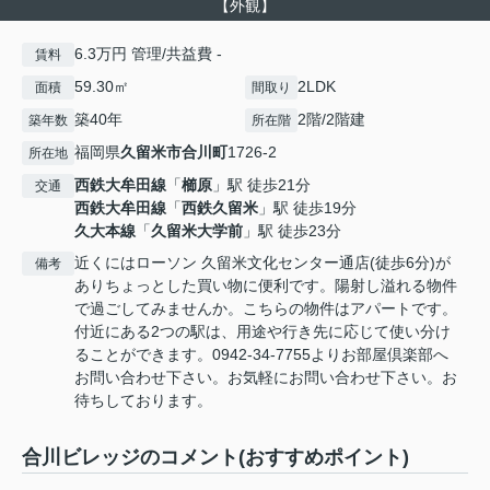
【外観】
6.3万円 管理/共益費 -
賃料
59.30㎡
2LDK
面積
間取り
築40年
2階/2階建
築年数
所在階
福岡県
久留米市
合川町
1726-2
所在地
西鉄大牟田線
「
櫛原
」駅 徒歩21分
交通
西鉄大牟田線
「
西鉄久留米
」駅 徒歩19分
久大本線
「
久留米大学前
」駅 徒歩23分
近くにはローソン 久留米文化センター通店(徒歩6分)が
備考
ありちょっとした買い物に便利です。陽射し溢れる物件
で過ごしてみませんか。こちらの物件はアパートです。
付近にある2つの駅は、用途や行き先に応じて使い分け
ることができます。0942-34-7755よりお部屋倶楽部へ
お問い合わせ下さい。お気軽にお問い合わせ下さい。お
待ちしております。
合川ビレッジのコメント(おすすめポイント)