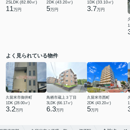
2SLDK (82.80㎡)
2DK (43.20㎡)
1DK (33.10㎡)
11
5
3.7
万円
万円
万円
1
よく見られている物件
久留米市御井町
鳥栖市蔵上３丁目
久留米市西町
1DK (28.00㎡)
3LDK (66.17㎡)
2DK (43.20㎡)
1
3.2
6.3
5
万円
万円
万円