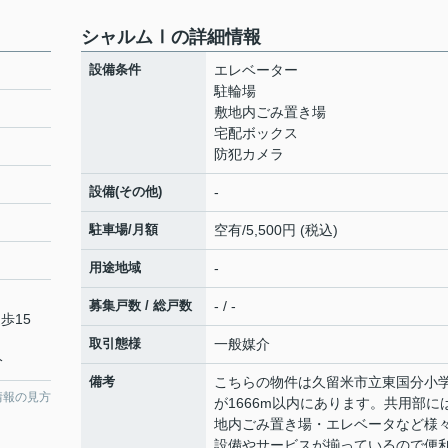
シャルムⅠの詳細情報
設備条件
エレベーター
駐輪場
敷地内ごみ置き場
宅配ボックス
防犯カメラ
設備(その他)
-
駐車場/月額
空有/5,500円 (税込)
用途地域
-
募集戸数 / 総戸数
- / -
歩15
取引態様
一般媒介
分
備考
こちらの物件は久留米市立東国分小
情報の見方
が1666m以内にあります。共用部に
地内ごみ置き場・エレベータなど様
設備やサービスが揃っているので便