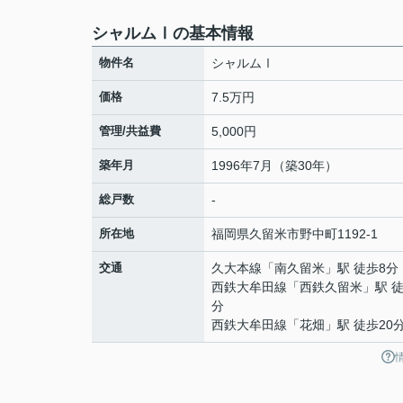
シャルムⅠの基本情報
物件名
シャルムⅠ
価格
7.5万円
管理/共益費
5,000円
築年月
1996年7月（築30年）
総戸数
-
所在地
福岡県
久留米市
野中町
1192-1
交通
久大本線
「
南久留米
」駅 徒歩8分
西鉄大牟田線
「
西鉄久留米
」駅 徒
分
西鉄大牟田線
「
花畑
」駅 徒歩20