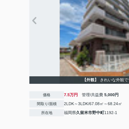
【外観】
きれいな外観で
7.5万円
管理/共益費
5,000円
価格
2LDK～3LDK/67.08㎡～68.24㎡
間取り/面積
福岡県
久留米市
野中町
1192-1
所在地