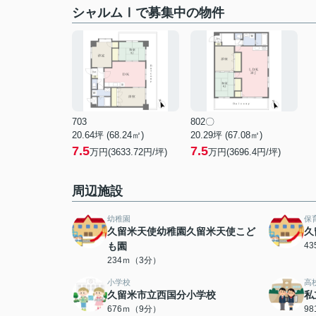
シャルムⅠで募集中の物件
703
802〇
20.64坪 (68.24㎡)
20.29坪 (67.08㎡)
7.5
7.5
万円(3633.72円/坪)
万円(3696.4円/坪)
周辺施設
幼稚園
保
久留米天使幼稚園久留米天使こど
久
も園
4
234ｍ（3分）
小学校
高
久留米市立西国分小学校
私
676ｍ（9分）
9