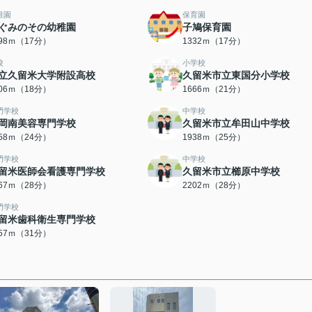
稚園
保育園
ぐみのその幼稚園
子鳩保育園
298ｍ（17分）
1332ｍ（17分）
校
小学校
立久留米大学附設高校
久留米市立東国分小学校
406ｍ（18分）
1666ｍ（21分）
門学校
中学校
岡南美容専門学校
久留米市立牟田山中学校
858ｍ（24分）
1938ｍ（25分）
門学校
中学校
留米医師会看護専門学校
久留米市立櫛原中学校
167ｍ（28分）
2202ｍ（28分）
門学校
留米歯科衛生専門学校
457ｍ（31分）