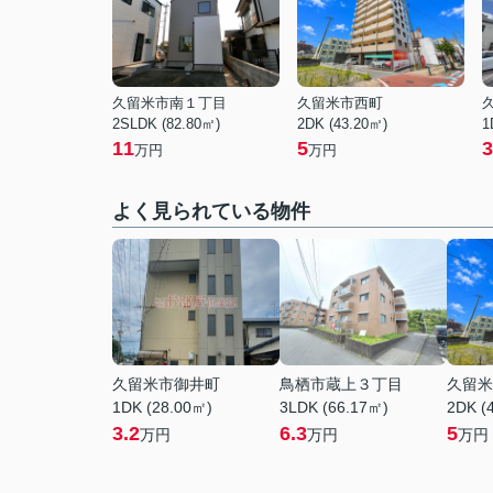
久留米市南１丁目
久留米市西町
2SLDK (82.80㎡)
2DK (43.20㎡)
1
11
5
3
万円
万円
よく見られている物件
久留米市御井町
鳥栖市蔵上３丁目
久留米
1DK (28.00㎡)
3LDK (66.17㎡)
2DK (
3.2
6.3
5
万円
万円
万円