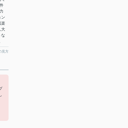
件
力
ョン
倶楽
久大
うな
。
の見方
プ
し