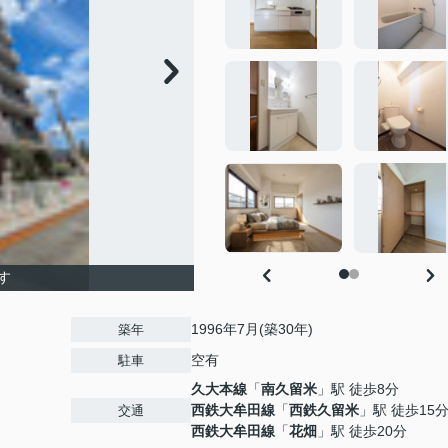
す
1996年7月(築30年)
築年
空有
駐車
久大本線
「
南久留米
」駅 徒歩8分
西鉄大牟田線
「
西鉄久留米
」駅 徒歩15
交通
西鉄大牟田線
「
花畑
」駅 徒歩20分