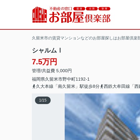
久留米市の賃貸マンションなどのお部屋探しはお部屋倶楽
シャルムⅠ
7.5万円
管理/共益費 5,000円
福岡県
久留米市
野中町
1192-1
久大本線「南久留米」駅徒歩8分
西鉄大牟田線「西
1
/
15