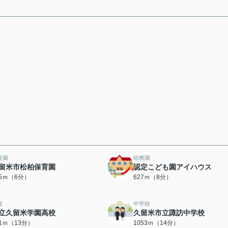
育園
幼稚園
留米市松柏保育園
認定こども園アイハウス
35ｍ（6分）
627ｍ（8分）
校
中学校
立久留米学園高校
久留米市立諏訪中学校
81ｍ（13分）
1053ｍ（14分）