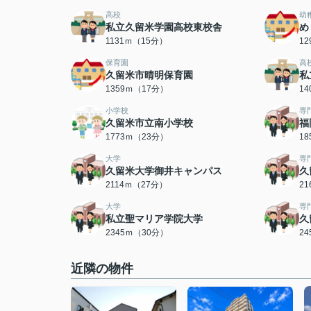
高校
幼
私立久留米学園高校東校舎
め
1131ｍ（15分）
1
保育園
高
久留米市晴明保育園
私
1359ｍ（17分）
1
小学校
専
久留米市立南小学校
福
1773ｍ（23分）
1
大学
専
久留米大学御井キャンパス
久
2114ｍ（27分）
2
大学
専
私立聖マリア学院大学
久
2345ｍ（30分）
2
近隣の物件