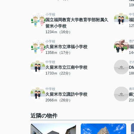
1
小学校
中
国立福岡教育大学教育学部附属久
福
留米小学校
1
1234ｍ（16分）
小学校
専
久留米市立津福小学校
福
1358ｍ（17分）
1
中学校
そ
久留米市立江南中学校
D
1733ｍ（22分）
1
中学校
寿
久留米市立諏訪中学校
銀
2066ｍ（26分）
2
近隣の物件