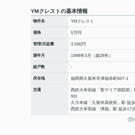
YMクレストの基本情報
物件名
YMクレスト
価格
5万円
管理/共益費
3,500円
築年月
1998年3月（築28年）
総戸数
-
所在地
福岡県
久留米市
津福本町
607-1
交通
西鉄大牟田線
「
聖マリア病院前
」
9分
久大本線
「
久留米高校前
」駅 徒歩
西鉄大牟田線
「
津福
」駅 徒歩17