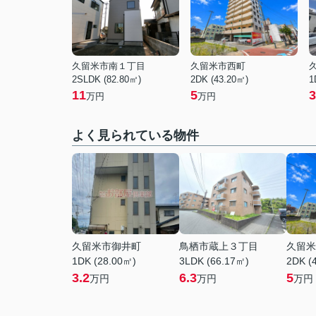
久留米市南１丁目
久留米市西町
2SLDK (82.80㎡)
2DK (43.20㎡)
1
11
5
3
万円
万円
よく見られている物件
久留米市御井町
鳥栖市蔵上３丁目
久留米
1DK (28.00㎡)
3LDK (66.17㎡)
2DK (
3.2
6.3
5
万円
万円
万円