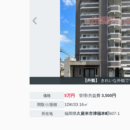
【外観】
きれいな外観で
5万円
管理/共益費
3,500円
価格
1DK/33.16㎡
間取り/面積
福岡県
久留米市
津福本町
607-1
所在地