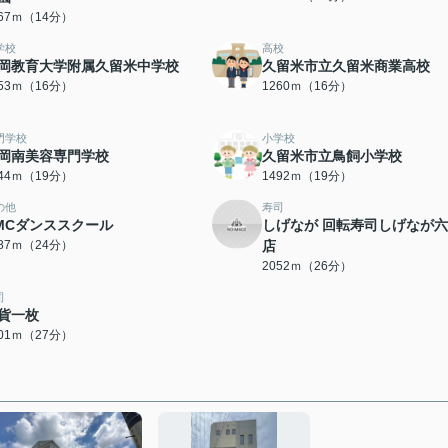
067ｍ（14分）
学校
高校
岡教育大学附属久留米中学校
久留米市立久留米商業高校
253ｍ（16分）
1260ｍ（16分）
門学校
小学校
岡南美容専門学校
久留米市立鳥飼小学校
444ｍ（19分）
1492ｍ（19分）
の他
寿司
MCダンススクール
しげなが 回転寿司しげなが
887ｍ（24分）
店
2052ｍ（26分）
司
貨一枚
101ｍ（27分）