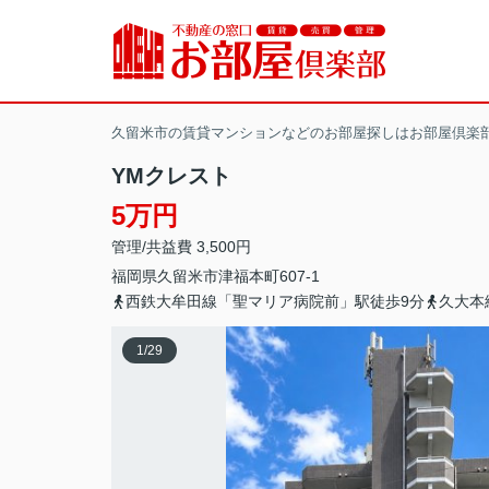
久留米市の賃貸マンションなどのお部屋探しはお部屋倶楽
YMクレスト
5万円
管理/共益費 3,500円
福岡県
久留米市
津福本町
607-1
西鉄大牟田線「聖マリア病院前」駅徒歩9分
久大本
1
/
29