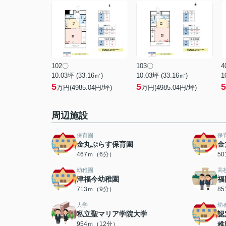
102〇
103〇
4
10.03坪 (33.16㎡)
10.03坪 (33.16㎡)
1
5
5
5
万円(4985.04円/坪)
万円(4985.04円/坪)
周辺施設
保育園
保
金丸ぷらす保育園
金
467ｍ（6分）
5
幼稚園
高
津福今幼稚園
福
713ｍ（9分）
8
大学
幼
私立聖マリア学院大学
認
954ｍ（12分）
稚