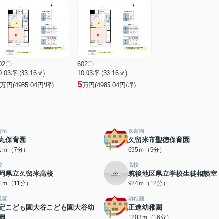
02〇
602〇
0.03坪 (33.16㎡)
10.03坪 (33.16㎡)
5
万円(4985.04円/坪)
万円(4985.04円/坪)
育園
保育園
丸保育園
久留米市聖徳保育園
01ｍ（7分）
695ｍ（9分）
校
高校
岡県立久留米高校
筑後地区県立学校生徒相談室
51ｍ（11分）
924ｍ（12分）
稚園
幼稚園
定こども園大谷こども園大谷幼
正進幼稚園
園
1203ｍ（16分）