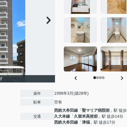
す
1998年3月(築28年)
築年
空有
駐車
西鉄大牟田線
「
聖マリア病院前
」駅 徒歩
久大本線
「
久留米高校前
」駅 徒歩14分
交通
西鉄大牟田線
「
津福
」駅 徒歩17分