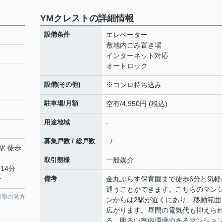
YMクレストの詳細情報
設備条件
エレベーター
敷地内ごみ置き場
インターネット対応
オートロック
設備(その他)
※コンロ持ち込み
駐車場/月額
空有/4,950円 (税込)
用途地域
-
募集戸数 / 総戸数
- / -
駅 徒歩
取引態様
一般媒介
14分
分
備考
金丸ぷらす保育園まで徒歩6分と気軽
通うことができます。こちらのマン
情報の見方
ンからは2駅が近くにあり、移動範囲
広がります。昼間の電気代も抑えら
る、明るい室内環境のあるマンショ