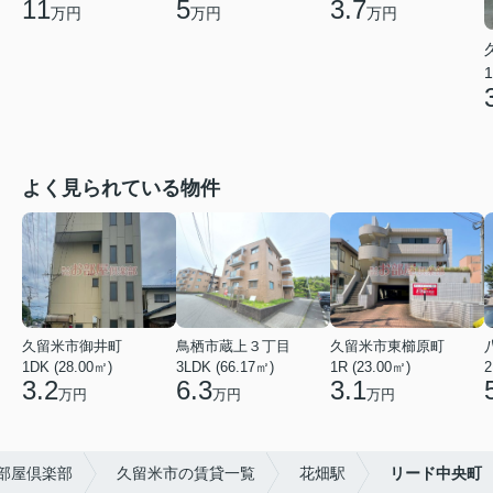
11
5
3.7
万円
万円
万円
1
よく見られている物件
久留米市御井町
鳥栖市蔵上３丁目
久留米市東櫛原町
1DK (28.00㎡)
3LDK (66.17㎡)
1R (23.00㎡)
2
3.2
6.3
3.1
万円
万円
万円
部屋倶楽部
久留米市の賃貸一覧
花畑駅
リード中央町