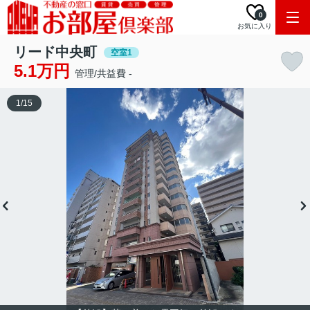
0
お気に入り
リード中央町
空室1
5.1万円
管理/共益費 -
1
/
15