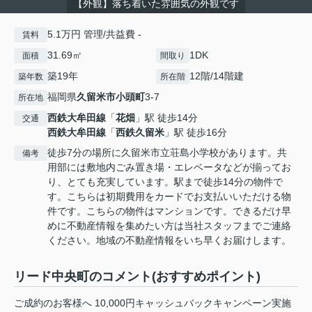
【外観】落ち着いた雰囲気の外観です
5.1万円 管理/共益費 -
賃料
31.69㎡
1DK
面積
間取り
築19年
12階/14階建
築年数
所在階
福岡県
久留米市
小頭町
3-7
所在地
西鉄大牟田線
「
花畑
」駅 徒歩14分
交通
西鉄大牟田線
「
西鉄久留米
」駅 徒歩16分
徒歩7分の場所に久留米市立荘島小学校があります。共
備考
用部には敷地内ごみ置き場・エレベータなどが揃ってお
り、とても充実しています。駅まで徒歩14分の物件で
す。こちらは初期費用をカードでお支払いいただける物
件です。こちらの物件はマンションです。できるだけ早
めに不動産情報を集めたい方は当社スタッフまでご連絡
ください。地域の不動産情報をいち早くお届けします。
リード中央町のコメント(おすすめポイント)
ご成約のお客様へ 10,000円キャッシュバックキャンペーン実施