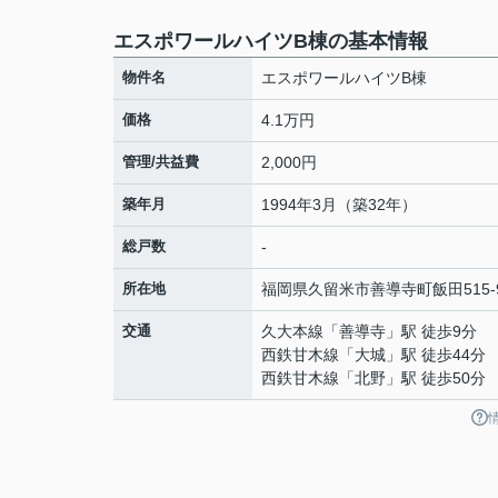
エスポワールハイツB棟の基本情報
物件名
エスポワールハイツB棟
価格
4.1万円
管理/共益費
2,000円
築年月
1994年3月（築32年）
総戸数
-
所在地
福岡県
久留米市
善導寺町飯田
515-
交通
久大本線
「
善導寺
」駅 徒歩9分
西鉄甘木線
「
大城
」駅 徒歩44分
西鉄甘木線
「
北野
」駅 徒歩50分