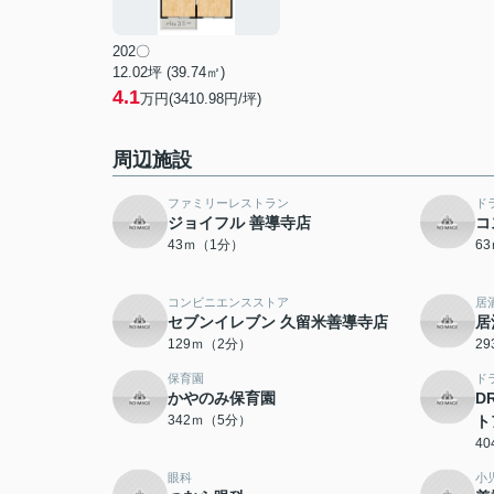
202〇
12.02坪 (39.74㎡)
4.1
万円(3410.98円/坪)
周辺施設
ファミリーレストラン
ド
ジョイフル 善導寺店
コ
43ｍ（1分）
6
コンビニエンスストア
居
セブンイレブン 久留米善導寺店
居
129ｍ（2分）
2
保育園
ド
かやのみ保育園
D
342ｍ（5分）
ト
4
眼科
小