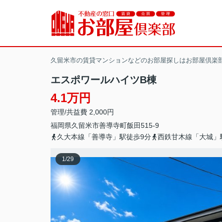
久留米市の賃貸マンションなどのお部屋探しはお部屋倶楽
エスポワールハイツB棟
4.1万円
管理/共益費 2,000円
福岡県
久留米市
善導寺町飯田
515-9
久大本線「善導寺」駅徒歩9分
西鉄甘木線「大城」
1
/
29