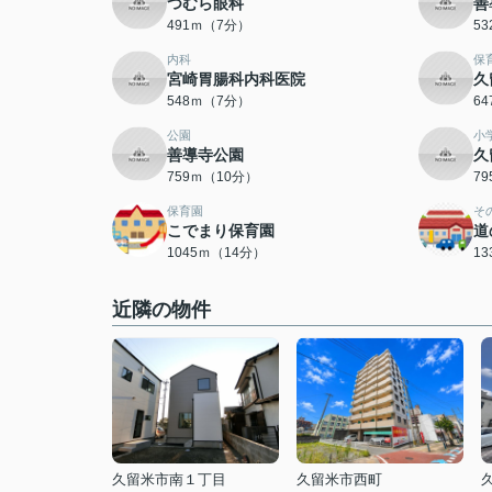
つむら眼科
善
491ｍ（7分）
5
内科
保
宮崎胃腸科内科医院
久
548ｍ（7分）
6
公園
小
善導寺公園
久
759ｍ（10分）
7
保育園
そ
こでまり保育園
道
1045ｍ（14分）
1
近隣の物件
久留米市南１丁目
久留米市西町