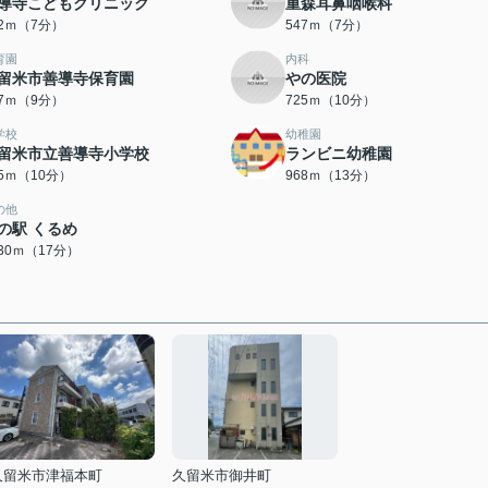
導寺こどもクリニック
重森耳鼻咽喉科
32ｍ（7分）
547ｍ（7分）
育園
内科
留米市善導寺保育園
やの医院
47ｍ（9分）
725ｍ（10分）
学校
幼稚園
留米市立善導寺小学校
ランビニ幼稚園
95ｍ（10分）
968ｍ（13分）
の他
の駅 くるめ
330ｍ（17分）
久留米市津福本町
久留米市御井町