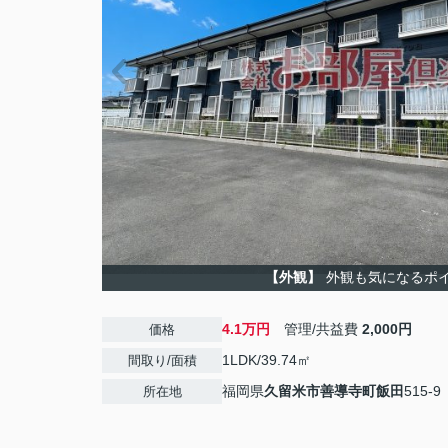
【外観】
外観も気になるポ
4.1万円
管理/共益費
2,000円
価格
1LDK/39.74㎡
間取り/面積
福岡県
久留米市
善導寺町飯田
515-9
所在地