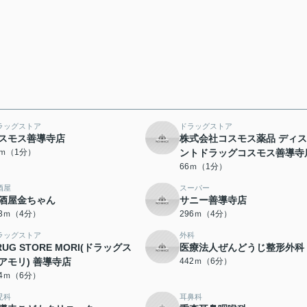
ラッグストア
ドラッグストア
スモス善導寺店
株式会社コスモス薬品 ディ
3ｍ（1分）
ントドラッグコスモス善導寺
66ｍ（1分）
酒屋
スーパー
酒屋金ちゃん
サニー善導寺店
93ｍ（4分）
296ｍ（4分）
ラッグストア
外科
RUG STORE MORI(ドラッグス
医療法人ぜんどうじ整形外科
アモリ) 善導寺店
442ｍ（6分）
04ｍ（6分）
児科
耳鼻科