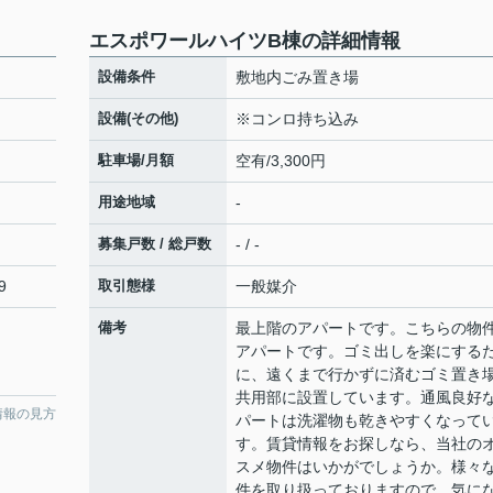
エスポワールハイツB棟の詳細情報
設備条件
敷地内ごみ置き場
設備(その他)
※コンロ持ち込み
駐車場/月額
空有/3,300円
用途地域
-
募集戸数 / 総戸数
- / -
9
取引態様
一般媒介
備考
最上階のアパートです。こちらの物
アパートです。ゴミ出しを楽にする
に、遠くまで行かずに済むゴミ置き
共用部に設置しています。通風良好
情報の見方
パートは洗濯物も乾きやすくなって
す。賃貸情報をお探しなら、当社の
スメ物件はいかがでしょうか。様々
件を取り扱っておりますので、気に