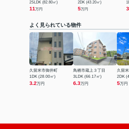
2SLDK (82.80㎡)
2DK (43.20㎡)
1
11
5
3
万円
万円
よく見られている物件
久留米市御井町
鳥栖市蔵上３丁目
久留米
1DK (28.00㎡)
3LDK (66.17㎡)
2DK (
3.2
6.3
5
万円
万円
万円