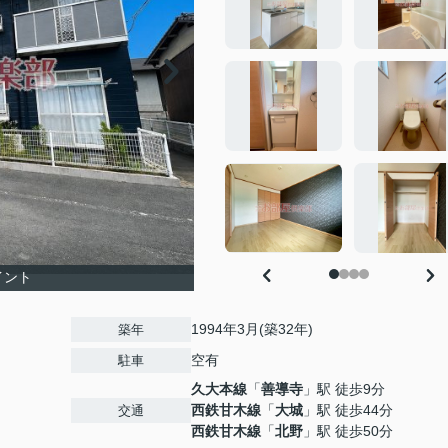
イント
1994年3月(築32年)
築年
空有
駐車
久大本線
「
善導寺
」駅 徒歩9分
西鉄甘木線
「
大城
」駅 徒歩44分
交通
西鉄甘木線
「
北野
」駅 徒歩50分