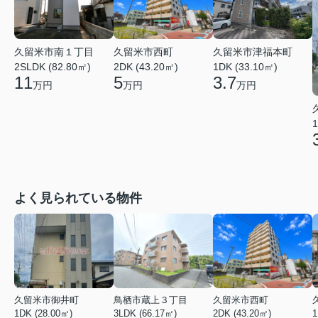
久留米市南１丁目
久留米市西町
久留米市津福本町
2SLDK (82.80㎡)
2DK (43.20㎡)
1DK (33.10㎡)
11
5
3.7
万円
万円
万円
1
よく見られている物件
久留米市御井町
鳥栖市蔵上３丁目
久留米市西町
1DK (28.00㎡)
3LDK (66.17㎡)
2DK (43.20㎡)
1