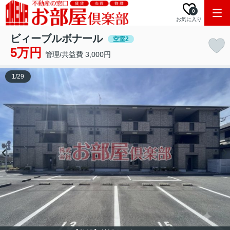
0
お気に入り
ビィーブルボナール
空室2
5万円
管理/共益費 3,000円
1
/
29