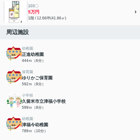
103〇
5万円
1階 / 12.66坪(41.86㎡)
周辺施設
幼稚園
正進幼稚園
444ｍ（6分）
保育園
ゆりかご保育園
592ｍ（8分）
小学校
久留米市立津福小学校
599ｍ（8分）
幼稚園
津福今幼稚園
789ｍ（10分）