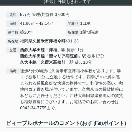
【外観】外観もきれいです
5万円 管理/共益費 3,000円
賃料
41.86㎡～42.14㎡
1LDK
面積
間取り
築20年
1階/3階建
築年数
所在階
福岡県
久留米市
津福今町
491₋23
所在地
西鉄大牟田線
「
津福
」駅 徒歩11分
交通
西鉄大牟田線
「
聖マリア病院前
」駅 徒歩17分
久大本線
「
久留米高校前
」駅 徒歩18分
徒歩8分の場所に久留米市立津福小学校があります。駅
備考
まで徒歩11分に立地する物件です。四季折々の風を感
じられる通風良好な快適の物件です。利便性の高い、敷
地内ゴミ置き場が付いています。久留米市の賃貸情報は
私どもにお任せください。西鉄大牟田線津福周辺の賃貸
も種類豊富にございます。お電話でのお問い合わせは
0942-34-7755まで。
ビィーブルボナールのコメント(おすすめポイント)