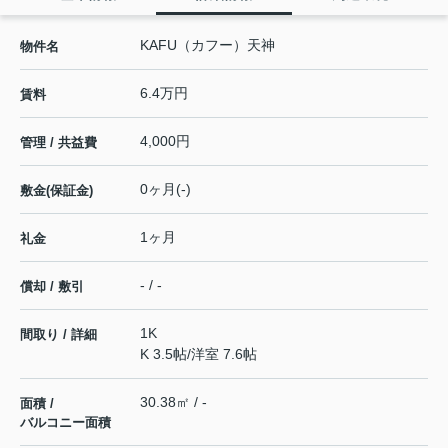
KAFU（カフー）天神
物件名
6.4万円
賃料
4,000円
管理 / 共益費
0ヶ月(-)
敷金(保証金)
1ヶ月
礼金
- / -
償却 / 敷引
1K
間取り / 詳細
K 3.5帖
/
洋室 7.6帖
30.38㎡ / -
面積 /
バルコニー面積