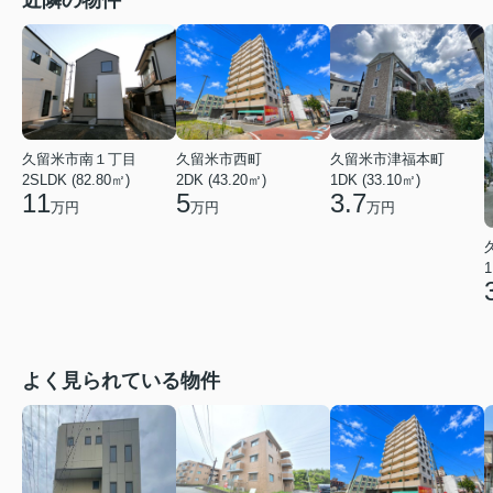
近隣の物件
久留米市南１丁目
久留米市西町
久留米市津福本町
2SLDK (82.80㎡)
2DK (43.20㎡)
1DK (33.10㎡)
11
5
3.7
万円
万円
万円
1
よく見られている物件