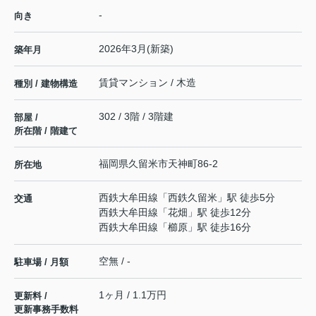
-
向き
2026年3月(新築)
築年月
賃貸マンション / 木造
種別 / 建物構造
302 / 3階 / 3階建
部屋 /
所在階 / 階建て
福岡県
久留米市
天神町
86-2
所在地
西鉄大牟田線
「
西鉄久留米
」駅 徒歩5分
交通
西鉄大牟田線
「
花畑
」駅 徒歩12分
西鉄大牟田線
「
櫛原
」駅 徒歩16分
空無 / -
駐車場 / 月額
1ヶ月 / 1.1万円
更新料 /
更新事務手数料