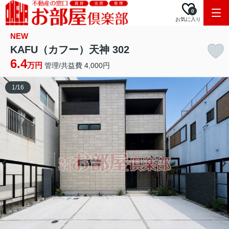
0
お気に入り
NEW
KAFU（カフー）天神 302
6.4
万円
管理/共益費 4,000円
1
/
16