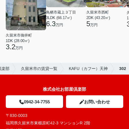
鳥栖市蔵上３丁目
久留米市西町
3LDK (66.17㎡)
2DK (43.20㎡)
1
6.3
5
万円
万円
久留米市御井町
1DK (28.00㎡)
3.2
万円
倶楽部
久留米市の賃貸一覧
KAFU（カフー）天神
302
株式会社お部屋倶楽部
0942-34-7755
お問い合わせ
〒830-0003
福岡県久留米市東櫛原町42-3 マンションR 2階