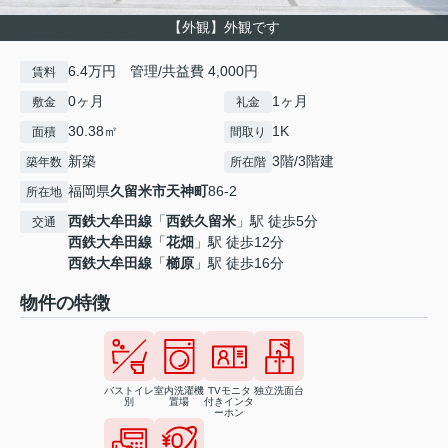
【外観】外観です
6.4万円 管理/共益費 4,000円
賃料
0ヶ月
1ヶ月
敷金
礼金
30.38㎡
1K
面積
間取り
新築
3階/3階建
築年数
所在階
福岡県
久留米市
天神町
86-2
所在地
西鉄大牟田線
「
西鉄久留米
」駅 徒歩5分
交通
西鉄大牟田線
「
花畑
」駅 徒歩12分
西鉄大牟田線
「
櫛原
」駅 徒歩16分
物件の特徴
バストイレ
室内洗濯機
TVモニタ
独立洗面台
別
置場
付きインタ
ーホン