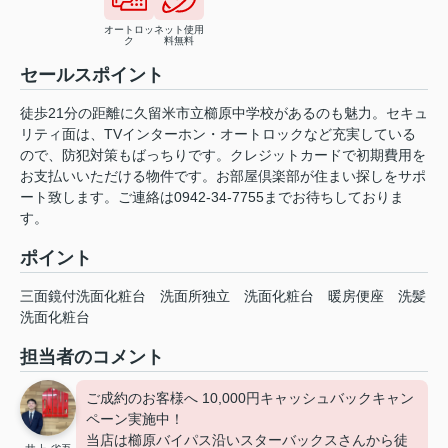
オートロッ
ネット使用
ク
料無料
セールスポイント
徒歩21分の距離に久留米市立櫛原中学校があるのも魅力。セキュ
リティ面は、TVインターホン・オートロックなど充実している
ので、防犯対策もばっちりです。クレジットカードで初期費用を
お支払いいただける物件です。お部屋倶楽部が住まい探しをサポ
ート致します。ご連絡は0942-34-7755までお待ちしておりま
す。
ポイント
三面鏡付洗面化粧台
洗面所独立
洗面化粧台
暖房便座
洗髪
洗面化粧台
担当者のコメント
ご成約のお客様へ 10,000円キャッシュバックキャン
ペーン実施中！
当店は櫛原バイパス沿いスターバックスさんから徒