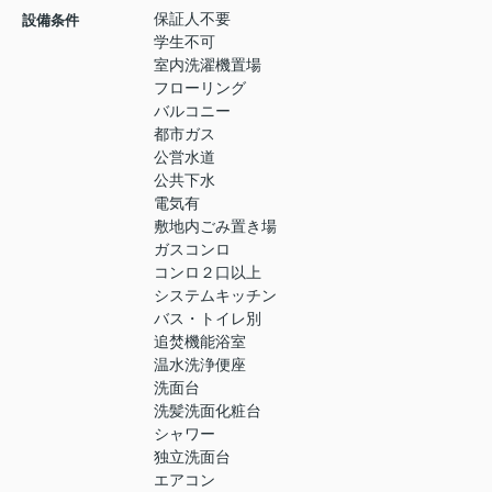
保証人不要
設備条件
学生不可
室内洗濯機置場
フローリング
バルコニー
都市ガス
公営水道
公共下水
電気有
敷地内ごみ置き場
ガスコンロ
コンロ２口以上
システムキッチン
バス・トイレ別
追焚機能浴室
温水洗浄便座
洗面台
洗髪洗面化粧台
シャワー
独立洗面台
エアコン