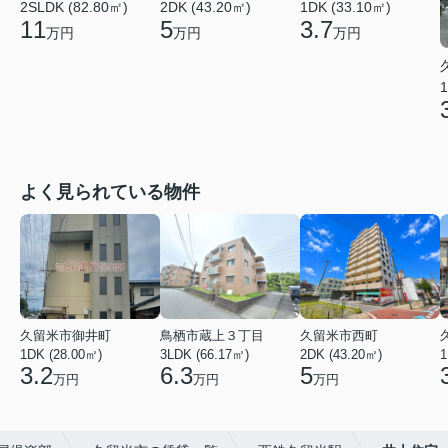
2SLDK (82.80㎡)
2DK (43.20㎡)
1DK (33.10㎡)
11
5
3.7
万円
万円
万円
1
よく見られている物件
久留米市御井町
鳥栖市蔵上３丁目
久留米市西町
1DK (28.00㎡)
3LDK (66.17㎡)
2DK (43.20㎡)
1
3.2
6.3
5
万円
万円
万円