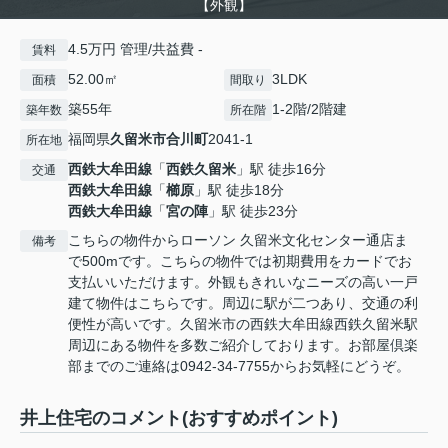
【外観】
4.5万円 管理/共益費 -
賃料
52.00㎡
3LDK
面積
間取り
築55年
1-2階/2階建
築年数
所在階
福岡県
久留米市
合川町
2041-1
所在地
西鉄大牟田線
「
西鉄久留米
」駅 徒歩16分
交通
西鉄大牟田線
「
櫛原
」駅 徒歩18分
西鉄大牟田線
「
宮の陣
」駅 徒歩23分
こちらの物件からローソン 久留米文化センター通店ま
備考
で500mです。こちらの物件では初期費用をカードでお
支払いいただけます。外観もきれいなニーズの高い一戸
建て物件はこちらです。周辺に駅が二つあり、交通の利
便性が高いです。久留米市の西鉄大牟田線西鉄久留米駅
周辺にある物件を多数ご紹介しております。お部屋倶楽
部までのご連絡は0942-34-7755からお気軽にどうぞ。
井上住宅のコメント(おすすめポイント)