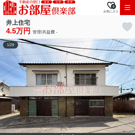
0
お気に入り
井上住宅
4.5万円
管理/共益費 -
1
/
29