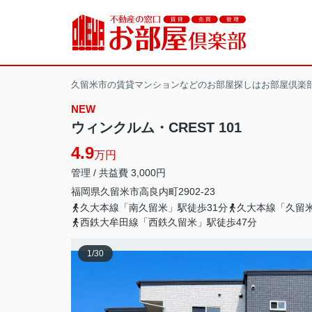
久留米市の賃貸マンションなどのお部屋探しはお部屋倶楽
NEW
ウィンクルム・CREST 101
4.9
万円
管理 / 共益費 3,000円
福岡県
久留米市
高良内町
2902-23
久大本線「南久留米」駅徒歩31分
久大本線「久留米
西鉄大牟田線「西鉄久留米」駅徒歩47分
1
/
30