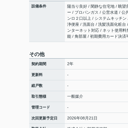
設備条件
陽当り良好 / 閑静な住宅地 / 眺望良
ー / プロパンガス / 公営水道 / 
ンロ２口以上 / システムキッチン /
浄便座 / 洗面台 / 洗髪洗面化粧台 /
ンターネット対応 / ネット使用料無
能 / 角部屋 / 初期費用カード決済
その他
2年
契約期間
-
更新料
-
総戸数
一般媒介
取引態様
-
管理コード
2026年08月21日
次回更新予定日