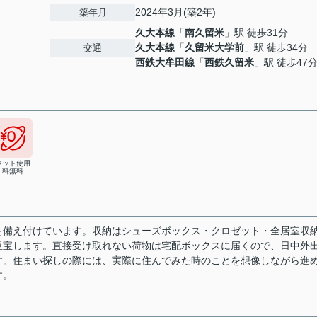
2024年3月(築2年)
築年月
久大本線
「
南久留米
」駅 徒歩31分
久大本線
「
久留米大学前
」駅 徒歩34分
交通
西鉄大牟田線
「
西鉄久留米
」駅 徒歩47
ネット使用
料無料
を備え付けています。収納はシューズボックス・クロゼット・全居室収
重宝します。直接受け取れない荷物は宅配ボックスに届くので、日中外
す。住まい探しの際には、実際に住んでみた時のことを想像しながら進
す。