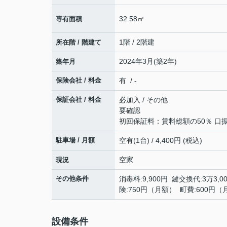
32.58㎡
専有面積
1階 / 2階建
所在階 / 階建て
2024年3月(築2年)
築年月
保険会社 / 料金
有 / -
保証会社 / 料金
必加入 / その他
要確認
初回保証料：賃料総額の50％ 口振
駐車場 / 月額
空有(1台) / 4,400円 (税込)
空家
現況
その他条件
消毒料:9,900円 鍵交換代:3万3
険:750円（月額） 町費:600円（
設備条件