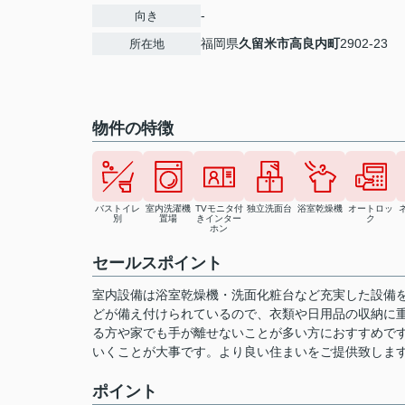
-
向き
福岡県
久留米市
高良内町
2902-23
所在地
物件の特徴
バストイレ
室内洗濯機
TVモニタ付
独立洗面台
浴室乾燥機
オートロッ
別
置場
きインター
ク
ホン
セールスポイント
室内設備は浴室乾燥機・洗面化粧台など充実した設備
どが備え付けられているので、衣類や日用品の収納に
る方や家でも手が離せないことが多い方におすすめで
いくことが大事です。より良い住まいをご提供致しま
ポイント