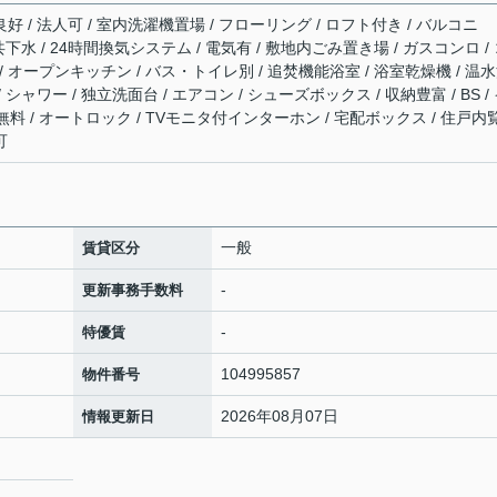
好 / 法人可 / 室内洗濯機置場 / フローリング / ロフト付き / バルコニ
公共下水 / 24時間換気システム / 電気有 / 敷地内ごみ置き場 / ガスコンロ /
 オープンキッチン / バス・トイレ別 / 追焚機能浴室 / 浴室乾燥機 / 温
 シャワー / 独立洗面台 / エアコン / シューズボックス / 収納豊富 / BS /
料 / オートロック / TVモニタ付インターホン / 宅配ボックス / 住戸内
可
一般
賃貸区分
-
更新事務手数料
-
特優賃
104995857
物件番号
2026年08月07日
情報更新日