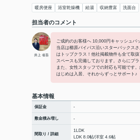
暖房便座
浴室乾燥機
給湯
収納豊富
洗面台
担当者のコメント
ご成約のお客様へ 10,000円キャッシュ
当店は櫛原バイパス沿いスターバックスさ
はトップクラス！他社掲載物件も全て取扱
井上 省吾
スペースも完備しております。さらにプラ
また、女性スタッフでの対応も可能です。
はじめは入居、それからずっとサポート♪
基本情報
-
保証金
敷金積み増し
-
1LDK
間取り / 詳細
LDK 8.0帖
/
洋室 4.6帖