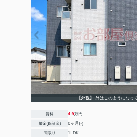
【外観】
外はこのようになっ
4.9
万円
賃料
0ヶ月(-)
敷金(保証金)
1LDK
間取り