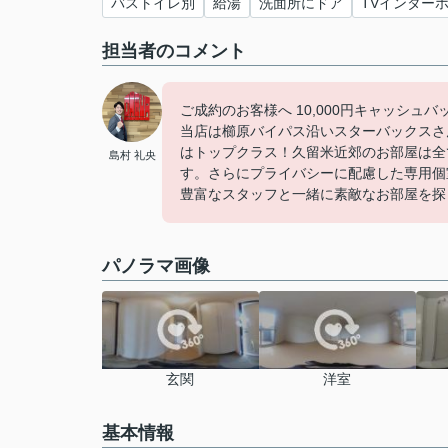
バストイレ別
給湯
洗面所にドア
TVインター
担当者のコメント
ご成約のお客様へ 10,000円キャッシュ
当店は櫛原バイパス沿いスターバックスさ
はトップクラス！久留米近郊のお部屋は全
島村 礼央
す。さらにプライバシーに配慮した専用個
豊富なスタッフと一緒に素敵なお部屋を探
パノラマ画像
玄関
洋室
基本情報