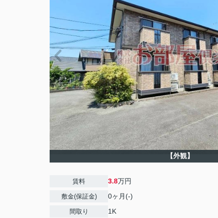
【外観】
3.8
万円
賃料
0ヶ月(-)
敷金(保証金)
1K
間取り