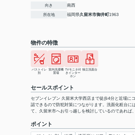
南西
向き
福岡県
久留米市
御井町
1963
所在地
物件の特徴
バストイレ
室内洗濯機
TVモニタ付
独立洗面台
別
置場
きインター
ホン
セールスポイント
セブンイレブン 久留米大学西店まで徒歩4分と近場に
認できるので防犯対策につながります。洗面化粧台に
て、久留米市へお引っ越しを検討しているのであれば
ポイント