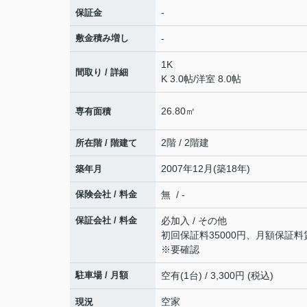
-
保証金
敷金積み増し
-
1K
間取り / 詳細
K 3.0帖
/
洋室 8.0帖
26.80㎡
専有面積
2階 / 2階建
所在階 / 階建て
2007年12月(築18年)
築年月
保険会社 / 料金
無 / -
保証会社 / 料金
必加入 / その他
初回保証料35000円、月額保証料
※要確認
駐車場 / 月額
空有(1台) / 3,300円 (税込)
空家
現況