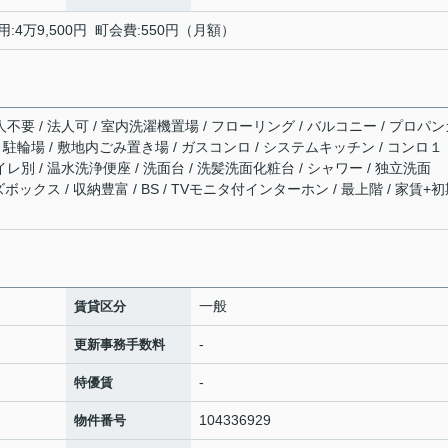
用:4万9,500円 町会費:550円（月額）
人不要 / 法人可 / 室内洗濯機置場 / フローリング / バルコニー / プロパ
有 / 駐輪場 / 敷地内ごみ置き場 / ガスコンロ / システムキッチン / コンロ１
レ別 / 温水洗浄便座 / 洗面台 / 洗髪洗面化粧台 / シャワー / 独立洗面
ズボックス / 収納豊富 / BS / TVモニタ付インターホン / 最上階 / 家賃+
一般
賃貸区分
-
更新事務手数料
-
特優賃
104336929
物件番号