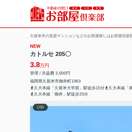
久留米市の賃貸マンションなどのお部屋探しはお部屋倶楽
NEW
カトルセ 205〇
3.8
万円
管理 / 共益費 3,000円
福岡県
久留米市
御井町
1963
久大本線「久留米大学前」駅徒歩15分
久大本線「南
久大本線「御井」駅徒歩33分
1
/
30