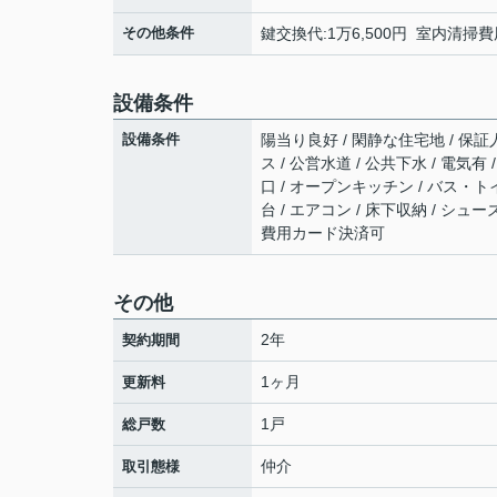
その他条件
鍵交換代:1万6,500円 室内清掃費
設備条件
設備条件
陽当り良好 / 閑静な住宅地 / 保証
ス / 公営水道 / 公共下水 / 電気
口 / オープンキッチン / バス・トイ
台 / エアコン / 床下収納 / シュー
費用カード決済可
その他
2年
契約期間
1ヶ月
更新料
1戸
総戸数
仲介
取引態様