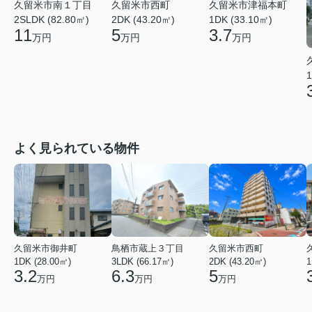
久留米市南１丁目
久留米市西町
久留米市津福本町
2SLDK (82.80㎡)
2DK (43.20㎡)
1DK (33.10㎡)
11
5
3.7
万円
万円
万円
1
よく見られている物件
久留米市御井町
鳥栖市蔵上３丁目
久留米市西町
1DK (28.00㎡)
3LDK (66.17㎡)
2DK (43.20㎡)
1
3.2
6.3
5
万円
万円
万円