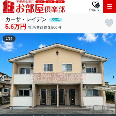
0
お気に入り
カーサ・レイデン
空室1
5.6万円
管理/共益費 3,500円
1
/
29