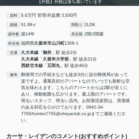
【外観】外観は落ち着いています
5.6万円 管理/共益費 3,500円
賃料
51.88㎡
2LDK
面積
間取り
築14年
2階/2階建
築年数
所在階
福岡県
久留米市
山川町
1358-1
所在地
久大本線
「
御井
」駅 徒歩2分
交通
久大本線
「
久留米大学前
」駅 徒歩21分
西鉄甘木線
「
五郎丸
」駅 徒歩46分
郵便局での手続きなども徒歩3分に追分郵便局があって
備考
楽ですよ。通風良好のアパートなのでいつでも新鮮な空
気を味わえます。こちらのアパートからは2駅が近くに
あり、移動範囲も広がります。最上階のアパートです。
明るいスタッフ、明るい店内。お部屋倶楽部は、清潔感
のある対応を心がけております。0942-34-
7755/honten7755@oheyaclub.co.jpまでご連絡くださ
い。
カーサ・レイデンのコメント(おすすめポイント)