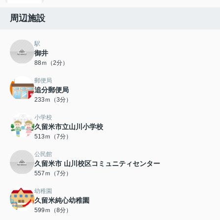
周辺施設
駅
御井
88ｍ（2分）
郵便局
追分郵便局
233ｍ（3分）
小学校
久留米市立山川小学校
513ｍ（7分）
公民館
久留米市 山川校区コミュニティセンター
557ｍ（7分）
幼稚園
久留米純心幼稚園
599ｍ（8分）