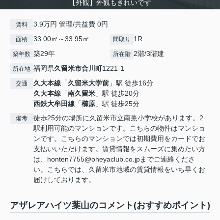
【外観】外観もきれいです
3.9万円 管理/共益費 0円
賃料
33.00㎡～33.95㎡
1R
面積
間取り
築29年
2階/3階建
築年数
所在階
福岡県
久留米市
合川町
1221-1
所在地
久大本線
「
久留米大学前
」駅 徒歩16分
交通
久大本線
「
南久留米
」駅 徒歩20分
西鉄大牟田線
「
櫛原
」駅 徒歩25分
徒歩25分の場所に久留米市立南薫小学校があります。2
備考
駅利用可能のマンションです。こちらの物件はマンショ
ンです。こちらのマンションでは初期費用をカードでお
支払いいただけます。賃貸情報をスムーズに集めたい方
は、honten7755@oheyaclub.co.jpまでご連絡くださ
い。こちらでは、久留米市地域の賃貸情報をいち早くお
届けしております。
アザレアハイツ葉山のコメント(おすすめポイント)