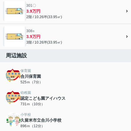
301〇
3.9万円
2階 / 10.26坪(33.95㎡)
308○
3.9万円
3階 / 10.26坪(33.95㎡)
周辺施設
保育園
合川保育園
525ｍ（7分）
幼稚園
認定こども園アイハウス
731ｍ（10分）
小学校
久留米市立合川小学校
896ｍ（12分）