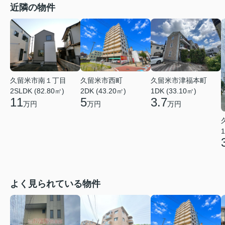
近隣の物件
久留米市南１丁目
久留米市西町
久留米市津福本町
2SLDK (82.80㎡)
2DK (43.20㎡)
1DK (33.10㎡)
11
5
3.7
万円
万円
万円
1
よく見られている物件