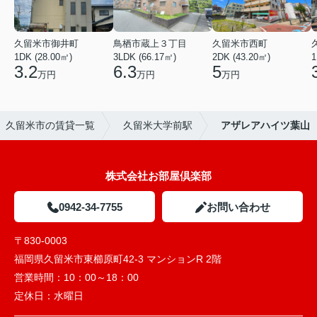
久留米市御井町
鳥栖市蔵上３丁目
久留米市西町
1DK (28.00㎡)
3LDK (66.17㎡)
2DK (43.20㎡)
1
3.2
6.3
5
万円
万円
万円
久留米市の賃貸一覧
久留米大学前駅
アザレアハイツ葉山
株式会社お部屋倶楽部
0942-34-7755
お問い合わせ
〒830-0003
福岡県久留米市東櫛原町42-3 マンションR 2階
営業時間：
10：00～18：00
定休日：
水曜日