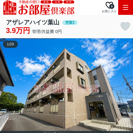
0
お気に入り
アザレアハイツ葉山
空室3
3.9万円
管理/共益費 0円
1
/
29