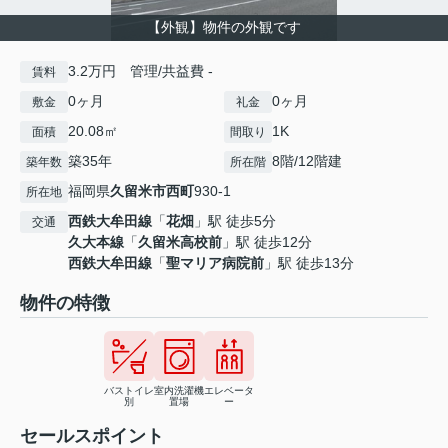
【外観】物件の外観です
3.2万円 管理/共益費 -
賃料
0ヶ月
0ヶ月
敷金
礼金
20.08㎡
1K
面積
間取り
築35年
8階/12階建
築年数
所在階
福岡県
久留米市
西町
930-1
所在地
西鉄大牟田線
「
花畑
」駅 徒歩5分
交通
久大本線
「
久留米高校前
」駅 徒歩12分
西鉄大牟田線
「
聖マリア病院前
」駅 徒歩13分
物件の特徴
バストイレ
室内洗濯機
エレベータ
別
置場
ー
セールスポイント