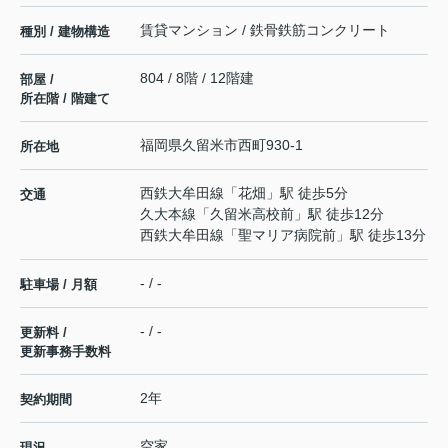
賃貸マンション / 鉄骨鉄筋コンクリート
種別 / 建物構造
804 / 8階 / 12階建
部屋 /
所在階 / 階建て
福岡県
久留米市
西町
930-1
所在地
西鉄大牟田線
「
花畑
」駅 徒歩5分
交通
久大本線
「
久留米高校前
」駅 徒歩12分
西鉄大牟田線
「
聖マリア病院前
」駅 徒歩13分
- / -
駐車場 / 月額
- / -
更新料 /
更新事務手数料
2年
契約期間
空家
現況