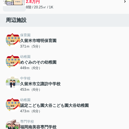
2.8万円
8階 / 20.25㎡ / 1K
周辺施設
保育園
久留米市晴明保育園
371ｍ（5分）
幼稚園
めぐみのその幼稚園
449ｍ（6分）
中学校
久留米市立諏訪中学校
453ｍ（6分）
幼稚園
認定こども園大谷こども園大谷幼稚園
473ｍ（6分）
専門学校
福岡南美容専門学校