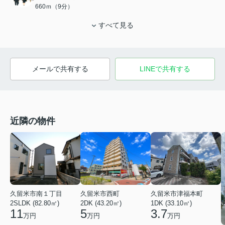
660ｍ（9分）
すべて見る
メールで共有する
LINEで共有する
近隣の物件
久留米市南１丁目
久留米市西町
久留米市津福本町
2SLDK (82.80㎡)
2DK (43.20㎡)
1DK (33.10㎡)
11
5
3.7
万円
万円
万円