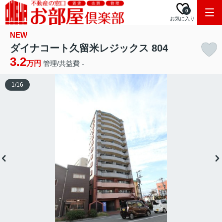
0
お気に入り
NEW
ダイナコート久留米レジックス 804
3.2
万円
管理/共益費 -
1
/
16