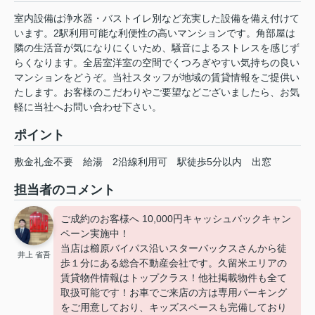
室内設備は浄水器・バストイレ別など充実した設備を備え付けて
います。2駅利用可能な利便性の高いマンションです。角部屋は
隣の生活音が気になりにくいため、騒音によるストレスを感じず
らくなります。全居室洋室の空間でくつろぎやすい気持ちの良い
マンションをどうぞ。当社スタッフが地域の賃貸情報をご提供い
たします。お客様のこだわりやご要望などございましたら、お気
軽に当社へお問い合わせ下さい。
ポイント
敷金礼金不要
給湯
2沿線利用可
駅徒歩5分以内
出窓
担当者のコメント
ご成約のお客様へ 10,000円キャッシュバックキャン
ペーン実施中！
当店は櫛原バイパス沿いスターバックスさんから徒
井上 省吾
歩１分にある総合不動産会社です。久留米エリアの
賃貸物件情報はトップクラス！他社掲載物件も全て
取扱可能です！お車でご来店の方は専用パーキング
をご用意しており、キッズスペースも完備しており