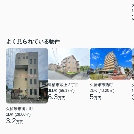
1
よく見られている物件
鳥栖市蔵上３丁目
久留米市西町
3LDK (66.17㎡)
2DK (43.20㎡)
1
6.3
5
万円
万円
久留米市御井町
1DK (28.00㎡)
3.2
万円