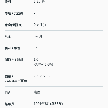
3.2万円
賃料
-
管理 / 共益費
0ヶ月(-)
敷金(保証金)
0ヶ月
礼金
- / -
償却 / 敷引
1K
間取り / 詳細
K
/
洋室 6.6帖
20.08㎡ / -
面積 /
バルコニー面積
南西
向き
1991年8月(築35年)
築年月