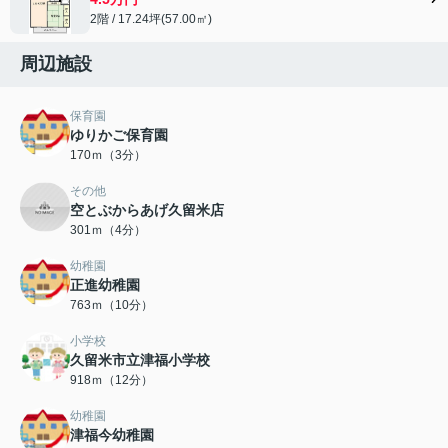
2階 / 17.24坪(57.00㎡)
周辺施設
保育園
ゆりかご保育園
170ｍ（3分）
その他
空とぶからあげ久留米店
301ｍ（4分）
幼稚園
正進幼稚園
763ｍ（10分）
小学校
久留米市立津福小学校
918ｍ（12分）
幼稚園
津福今幼稚園