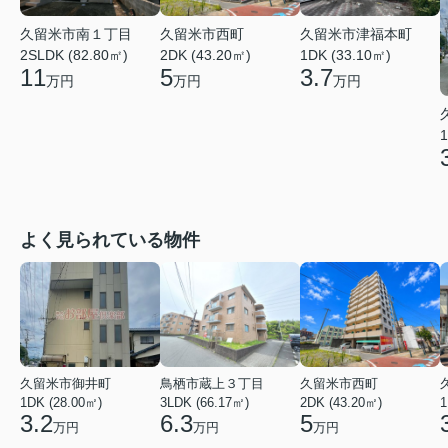
久留米市南１丁目
久留米市西町
久留米市津福本町
2SLDK (82.80㎡)
2DK (43.20㎡)
1DK (33.10㎡)
11
5
3.7
万円
万円
万円
1
よく見られている物件
久留米市御井町
鳥栖市蔵上３丁目
久留米市西町
1DK (28.00㎡)
3LDK (66.17㎡)
2DK (43.20㎡)
1
3.2
6.3
5
万円
万円
万円