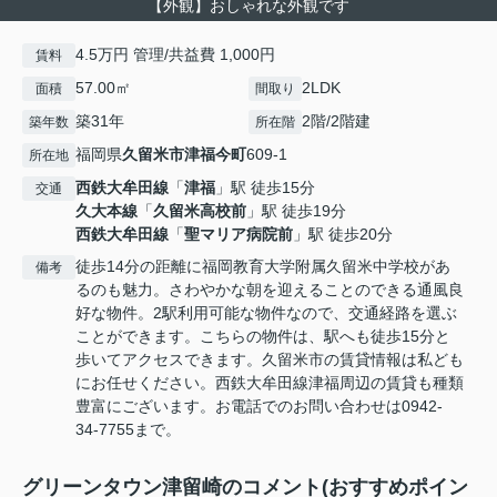
【外観】おしゃれな外観です
4.5万円 管理/共益費 1,000円
賃料
57.00㎡
2LDK
面積
間取り
築31年
2階/2階建
築年数
所在階
福岡県
久留米市
津福今町
609-1
所在地
西鉄大牟田線
「
津福
」駅 徒歩15分
交通
久大本線
「
久留米高校前
」駅 徒歩19分
西鉄大牟田線
「
聖マリア病院前
」駅 徒歩20分
徒歩14分の距離に福岡教育大学附属久留米中学校があ
備考
るのも魅力。さわやかな朝を迎えることのできる通風良
好な物件。2駅利用可能な物件なので、交通経路を選ぶ
ことができます。こちらの物件は、駅へも徒歩15分と
歩いてアクセスできます。久留米市の賃貸情報は私ども
にお任せください。西鉄大牟田線津福周辺の賃貸も種類
豊富にございます。お電話でのお問い合わせは0942-
34-7755まで。
グリーンタウン津留崎のコメント(おすすめポイン