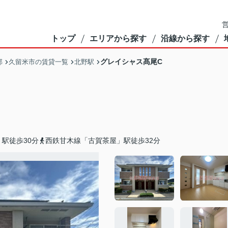
営
トップ
エリアから探す
沿線から探す
グレイシャス髙尾C
部
久留米市の賃貸一覧
北野駅
駅徒歩30分
西鉄甘木線「古賀茶屋」駅徒歩32分