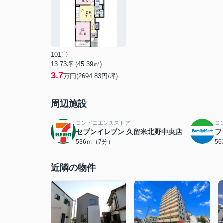
101〇
13.73坪 (45.39㎡)
3.7
万円(2694.83円/坪)
周辺施設
コンビニエンスストア
コ
セブンイレブン 久留米北野中央店
フ
536ｍ（7分）
5
近隣の物件