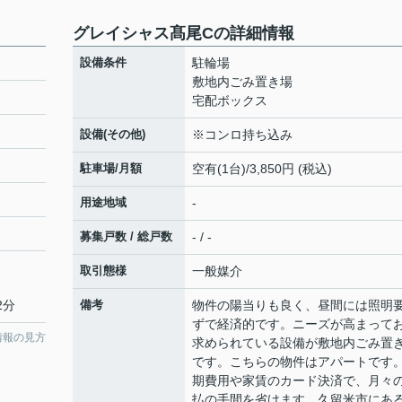
グレイシャス髙尾Cの詳細情報
設備条件
駐輪場
敷地内ごみ置き場
宅配ボックス
設備(その他)
※コンロ持ち込み
駐車場/月額
空有(1台)/3,850円 (税込)
用途地域
-
募集戸数 / 総戸数
- / -
取引態様
一般媒介
2分
備考
物件の陽当りも良く、昼間には照明
ずで経済的です。ニーズが高まって
情報の見方
求められている設備が敷地内ごみ置
です。こちらの物件はアパートです
期費用や家賃のカード決済で、月々
払の手間を省けます。久留米市にあ