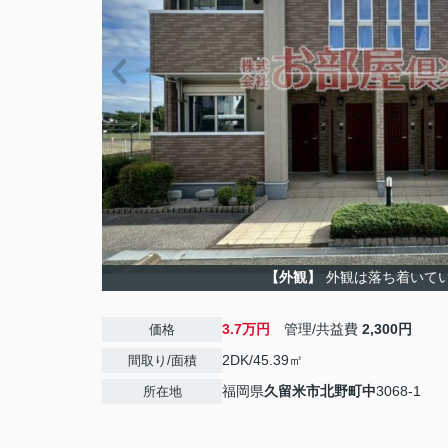
【外観】
外観は落ち着いて
3.7万円
管理/共益費
2,300円
価格
2DK/45.39㎡
間取り/面積
福岡県
久留米市
北野町中
3068-1
所在地