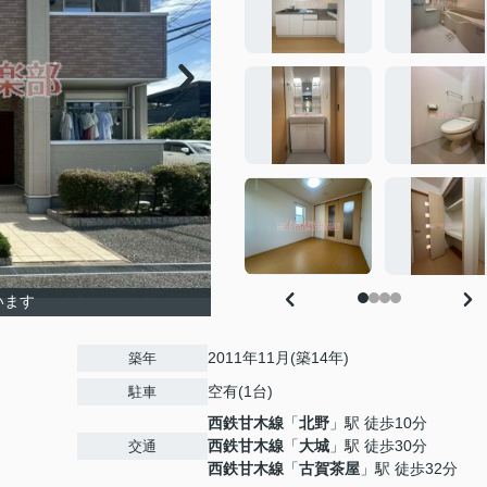
います
2011年11月(築14年)
築年
空有(1台)
駐車
西鉄甘木線
「
北野
」駅 徒歩10分
西鉄甘木線
「
大城
」駅 徒歩30分
交通
西鉄甘木線
「
古賀茶屋
」駅 徒歩32分