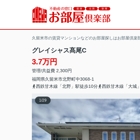
久留米市の賃貸マンションなどのお部屋探しはお部屋倶楽
グレイシャス髙尾C
3.7万円
管理/共益費 2,300円
福岡県
久留米市
北野町中
3068-1
西鉄甘木線「北野」駅徒歩10分
西鉄甘木線「大城」
1
/
29