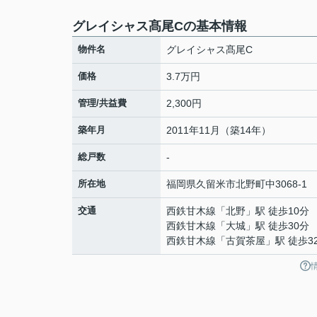
グレイシャス髙尾Cの基本情報
物件名
グレイシャス髙尾C
価格
3.7万円
管理/共益費
2,300円
築年月
2011年11月（築14年）
総戸数
-
所在地
福岡県
久留米市
北野町中
3068-1
交通
西鉄甘木線
「
北野
」駅 徒歩10分
西鉄甘木線
「
大城
」駅 徒歩30分
西鉄甘木線
「
古賀茶屋
」駅 徒歩3