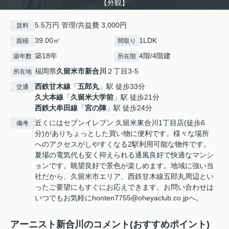
【外観】
5.5万円 管理/共益費 3,000円
賃料
39.00㎡
1LDK
面積
間取り
築18年
4階/4階建
築年数
所在階
福岡県
久留米市
新合川
２丁目3-5
所在地
西鉄甘木線
「
五郎丸
」駅 徒歩33分
交通
久大本線
「
久留米大学前
」駅 徒歩21分
西鉄大牟田線
「
宮の陣
」駅 徒歩24分
近くにはセブンイレブン 久留米東合川1丁目店(徒歩6
備考
分)がありちょっとした買い物に便利です。様々な場所
へのアクセスがしやすくなる2駅利用可能な物件です。
夏場の電気代も安く抑えられる通風良好で快適なマンシ
ョンです。眺望良好で景色が楽しめます。地域に強い当
社だから、久留米市エリア、西鉄甘木線五郎丸周辺とい
ったご要望にもすぐにお応えできます。お問い合わせは
いつでもお気軽にhonten7755@oheyaclub.co.jpへ。
アーニスト新合川のコメント(おすすめポイント)