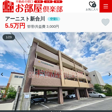
0
お気に入り
アーニスト新合川
空室1
5.5万円
管理/共益費 3,000円
1
/
29