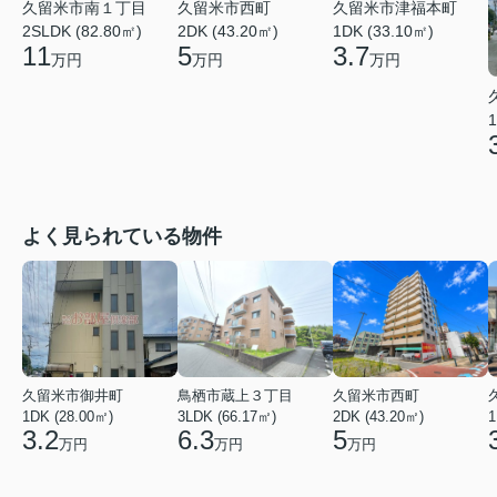
久留米市南１丁目
久留米市西町
久留米市津福本町
2SLDK (82.80㎡)
2DK (43.20㎡)
1DK (33.10㎡)
11
5
3.7
万円
万円
万円
1
よく見られている物件
久留米市御井町
鳥栖市蔵上３丁目
久留米市西町
1DK (28.00㎡)
3LDK (66.17㎡)
2DK (43.20㎡)
1
3.2
6.3
5
万円
万円
万円