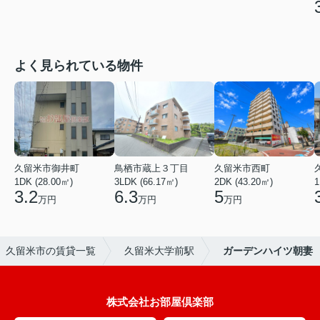
よく見られている物件
久留米市御井町
鳥栖市蔵上３丁目
久留米市西町
1DK (28.00㎡)
3LDK (66.17㎡)
2DK (43.20㎡)
1
3.2
6.3
5
万円
万円
万円
久留米市の賃貸一覧
久留米大学前駅
ガーデンハイツ朝妻
株式会社お部屋倶楽部