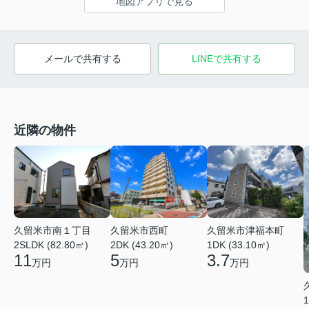
地図アプリで見る
メールで共有する
LINEで共有する
近隣の物件
久留米市南１丁目
久留米市西町
久留米市津福本町
2SLDK (82.80㎡)
2DK (43.20㎡)
1DK (33.10㎡)
11
5
3.7
万円
万円
万円
1