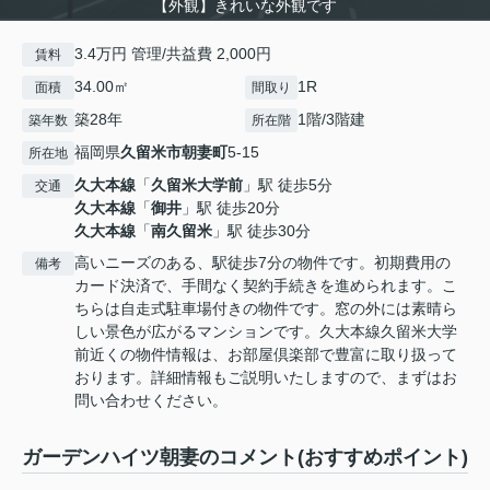
【外観】きれいな外観です
3.4万円 管理/共益費 2,000円
賃料
34.00㎡
1R
面積
間取り
築28年
1階/3階建
築年数
所在階
福岡県
久留米市
朝妻町
5-15
所在地
久大本線
「
久留米大学前
」駅 徒歩5分
交通
久大本線
「
御井
」駅 徒歩20分
久大本線
「
南久留米
」駅 徒歩30分
高いニーズのある、駅徒歩7分の物件です。初期費用の
備考
カード決済で、手間なく契約手続きを進められます。こ
ちらは自走式駐車場付きの物件です。窓の外には素晴ら
しい景色が広がるマンションです。久大本線久留米大学
前近くの物件情報は、お部屋倶楽部で豊富に取り扱って
おります。詳細情報もご説明いたしますので、まずはお
問い合わせください。
ガーデンハイツ朝妻のコメント(おすすめポイント)