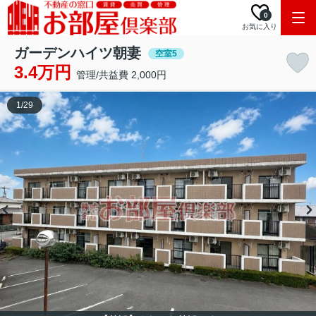
0
お気に入り
ガーデンハイツ朝妻
空室5
3.4万円
管理/共益費 2,000円
1
/
29