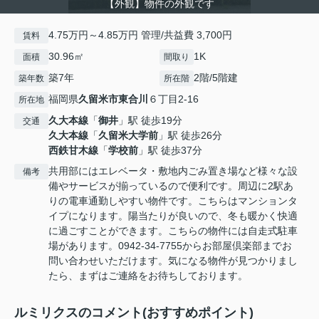
【外観】物件の外観です
4.75万円～4.85万円 管理/共益費 3,700円
賃料
30.96㎡
1K
面積
間取り
築7年
2階/5階建
築年数
所在階
福岡県
久留米市
東合川
６丁目2-16
所在地
久大本線
「
御井
」駅 徒歩19分
交通
久大本線
「
久留米大学前
」駅 徒歩26分
西鉄甘木線
「
学校前
」駅 徒歩37分
共用部にはエレベータ・敷地内ごみ置き場など様々な設
備考
備やサービスが揃っているので便利です。周辺に2駅あ
りの電車通勤しやすい物件です。こちらはマンションタ
イプになります。陽当たりが良いので、冬も暖かく快適
に過ごすことができます。こちらの物件には自走式駐車
場があります。0942-34-7755からお部屋倶楽部までお
問い合わせいただけます。気になる物件が見つかりまし
たら、まずはご連絡をお待ちしております。
ルミリクスのコメント(おすすめポイント)