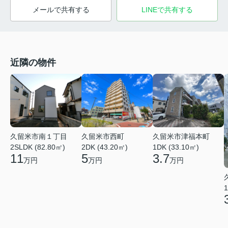
メールで共有する
LINEで共有する
近隣の物件
久留米市南１丁目
久留米市西町
久留米市津福本町
2SLDK (82.80㎡)
2DK (43.20㎡)
1DK (33.10㎡)
11
5
3.7
万円
万円
万円
1