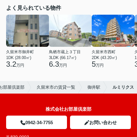
よく見られている物件
久留米市御井町
鳥栖市蔵上３丁目
久留米市西町
1DK (28.00㎡)
3LDK (66.17㎡)
2DK (43.20㎡)
1
3.2
6.3
5
万円
万円
万円
お部屋倶楽部
久留米市の賃貸一覧
御井駅
ルミリクス
株式会社お部屋倶楽部
0942-34-7755
お問い合わせ