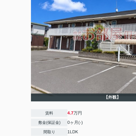
【外観】
4.7
万円
賃料
0ヶ月(-)
敷金(保証金)
1LDK
間取り