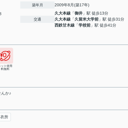
2009年8月(築17年)
築年月
久大本線
「
御井
」駅 徒歩13分
8
久大本線
「
久留米大学前
」駅 徒歩31分
交通
西鉄甘木線
「
学校前
」駅 徒歩41分
ネット使用
料無料
んか♪
脱衣所