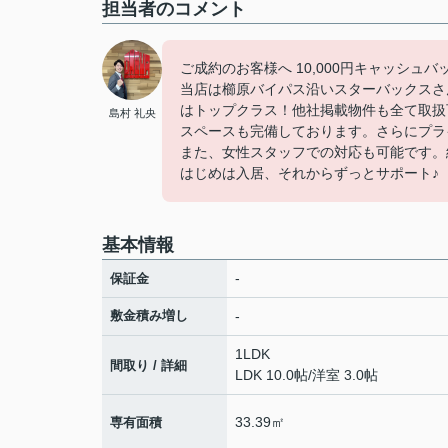
担当者のコメント
ご成約のお客様へ 10,000円キャッシュ
当店は櫛原バイパス沿いスターバックスさ
はトップクラス！他社掲載物件も全て取扱
島村 礼央
スペースも完備しております。さらにプラ
また、女性スタッフでの対応も可能です。
はじめは入居、それからずっとサポート♪
基本情報
-
保証金
敷金積み増し
-
1LDK
間取り / 詳細
LDK 10.0帖
/
洋室 3.0帖
33.39㎡
専有面積