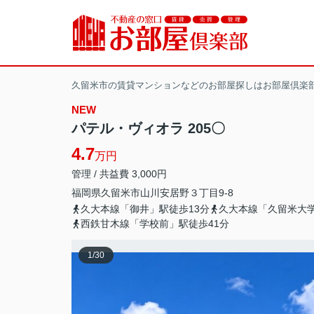
久留米市の賃貸マンションなどのお部屋探しはお部屋倶楽
NEW
パテル・ヴィオラ 205〇
4.7
万円
管理 / 共益費 3,000円
福岡県
久留米市
山川安居野
３丁目9-8
久大本線「御井」駅徒歩13分
久大本線「久留米大学
西鉄甘木線「学校前」駅徒歩41分
1
/
30