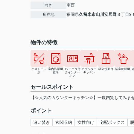
南西
向き
福岡県
久留米市
山川安居野
３丁目9-
所在地
物件の特徴
バストイレ
室内洗濯機
TVモニタ付
カウンター
独立洗面台
浴室乾燥機
別
置場
きインター
キッチン
ホン
セールスポイント
【☆人気のカウンターキッチン☆】一度内覧してみませ
ポイント
追い焚き
玄関収納
女性向け
宅配ボックス