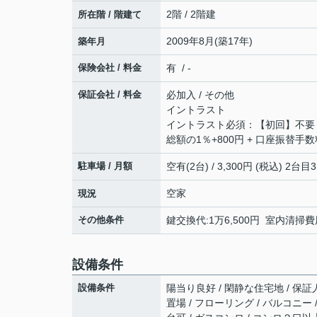
2階 / 2階建
所在階 / 階建て
2009年8月(築17年)
築年月
保険会社 / 料金
有 / -
保証会社 / 料金
必加入 / その他
イントラスト
イントラスト必須：【初回】不要 
総額の1％+800円 + 口座振替手
駐車場 / 月額
空有(2台) / 3,300円 (税込) 2台目3
空家
現況
その他条件
鍵交換代:1万6,500円 室内清掃費用
設備条件
設備条件
陽当り良好 / 閑静な住宅地 / 保証人
置場 / フローリング / バルコニー 