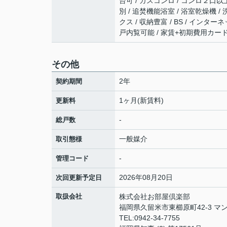
台可 / ガスコンロ / コンロ２口以
別 / 追焚機能浴室 / 浴室乾燥機 /
クス / 収納豊富 / BS / インタ
戸内覧可能 / 家賃+初期費用カー
その他
2年
契約期間
1ヶ月(新賃料)
更新料
-
総戸数
一般媒介
取引態様
-
管理コード
2026年08月20日
次回更新予定日
取扱会社
株式会社お部屋倶楽部
福岡県久留米市東櫛原町42-3 マン
TEL:0942-34-7755