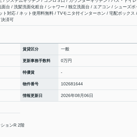
上 / システムキッチン / コンロ３口 / カウンターキッチン / バス・トイレ
 洗面台 / 洗髪洗面化粧台 / シャワー / 独立洗面台 / エアコン / シューズボ
ーネット対応 / ネット使用料無料 / TVモニタ付インターホン / 宅配ボックス /
ド決済可
一般
賃貸区分
0万円
更新事務手数料
-
特優賃
102681644
物件番号
2026年08月06日
情報更新日
ションR 2階