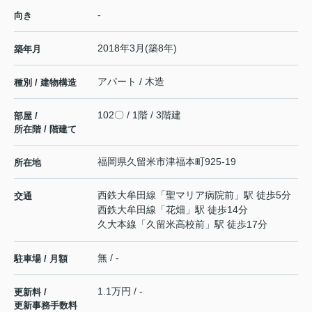
-
向き
2018年3月(築8年)
築年月
アパート / 木造
種別 / 建物構造
102〇 / 1階 / 3階建
部屋 /
所在階 / 階建て
福岡県
久留米市
津福本町
925-19
所在地
西鉄大牟田線
「
聖マリア病院前
」駅 徒歩5分
交通
西鉄大牟田線
「
花畑
」駅 徒歩14分
久大本線
「
久留米高校前
」駅 徒歩17分
無 / -
駐車場 / 月額
1.1万円 / -
更新料 /
更新事務手数料