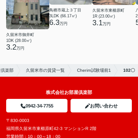
鳥栖市蔵上３丁目
久留米市東櫛原町
3LDK (66.17㎡)
2
1R (23.00㎡)
6.3
3.1
万円
万円
久留米市御井町
1DK (28.00㎡)
3.2
万円
屋倶楽部
久留米市の賃貸一覧
Cherim試験場前1
102〇
株式会社お部屋倶楽部
0942-34-7755
お問い合わせ
〒830-0003
福岡県久留米市東櫛原町42-3 マンションR 2階
営業時間：
10：00～18：00