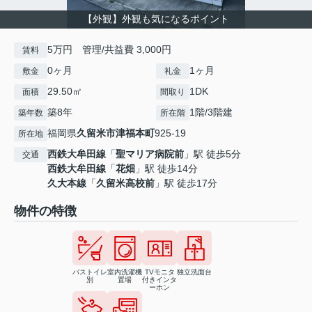
【外観】外観も気になるポイント
5万円 管理/共益費 3,000円
賃料
0ヶ月
1ヶ月
敷金
礼金
29.50㎡
1DK
面積
間取り
築8年
1階/3階建
築年数
所在階
福岡県
久留米市
津福本町
925-19
所在地
西鉄大牟田線
「
聖マリア病院前
」駅 徒歩5分
交通
西鉄大牟田線
「
花畑
」駅 徒歩14分
久大本線
「
久留米高校前
」駅 徒歩17分
物件の特徴
バストイレ
室内洗濯機
TVモニタ
独立洗面台
別
置場
付きインタ
ーホン