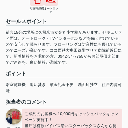
浴室乾燥機
オートロッ
ク
セールスポイント
徒歩15分の場所に久留米市立金丸小学校があります。セキュリテ
ィ面は、オートロック・TVインターホンなどを備え付けている
ので安心して暮らせます。フローリングは防音性にも優れている
のでニーズが高いです。ココ西鉄大牟田線聖マリア病院前近辺に
て、新着情報をお求めの方、0942-34-7755からお部屋倶楽部ま
でご連絡を。良い情報が満載です。
ポイント
浴室乾燥機
追い焚き
敷金礼金不要
洗面所独立
住戸内覧可
能
担当者のコメント
ご成約のお客様へ 10,000円キャッシュバックキャン
ペーン実施中！
当店は櫛原バイパス沿いスターバックスさんから徒