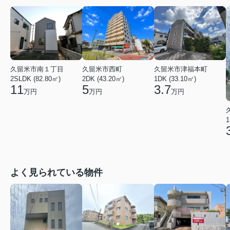
久留米市南１丁目
久留米市西町
久留米市津福本町
2SLDK (82.80㎡)
2DK (43.20㎡)
1DK (33.10㎡)
11
5
3.7
万円
万円
万円
1
よく見られている物件