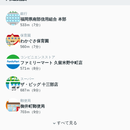
銀行
福岡県南部信用組合 本部
533ｍ（7分）
保育園
わかぐさ保育園
560ｍ（7分）
コンビニエンスストア
ファミリーマート 久留米野中町店
571ｍ（8分）
スーパー
ザ・ビッグ 十三部店
687ｍ（9分）
郵便局
御井町郵便局
703ｍ（9分）
すべて見る