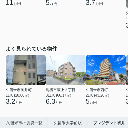
11
5
3.7
万円
万円
万円
1
よく見られている物件
久留米市御井町
鳥栖市蔵上３丁目
久留米市西町
1DK (28.00㎡)
3LDK (66.17㎡)
2DK (43.20㎡)
1
3.2
6.3
5
万円
万円
万円
久留米市の賃貸一覧
久留米大学前駅
プレジデント御井