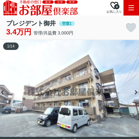
0
お気に入り
プレジデント御井
空室1
3.4万円
管理/共益費 3,000円
1
/
14