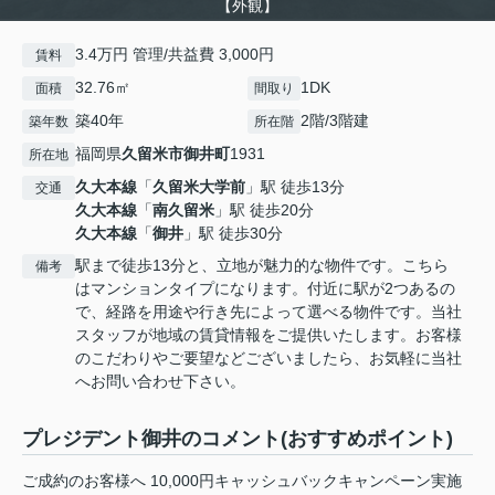
【外観】
3.4万円 管理/共益費 3,000円
賃料
32.76㎡
1DK
面積
間取り
築40年
2階/3階建
築年数
所在階
福岡県
久留米市
御井町
1931
所在地
久大本線
「
久留米大学前
」駅 徒歩13分
交通
久大本線
「
南久留米
」駅 徒歩20分
久大本線
「
御井
」駅 徒歩30分
駅まで徒歩13分と、立地が魅力的な物件です。こちら
備考
はマンションタイプになります。付近に駅が2つあるの
で、経路を用途や行き先によって選べる物件です。当社
スタッフが地域の賃貸情報をご提供いたします。お客様
のこだわりやご要望などございましたら、お気軽に当社
へお問い合わせ下さい。
プレジデント御井のコメント(おすすめポイント)
ご成約のお客様へ 10,000円キャッシュバックキャンペーン実施