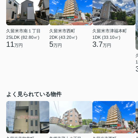
久留米市南１丁目
久留米市西町
久留米市津福本町
2SLDK (82.80㎡)
2DK (43.20㎡)
1DK (33.10㎡)
11
5
3.7
万円
万円
万円
1
よく見られている物件