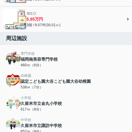
301◎
5.95万円
3階 / 9.07坪(30.01㎡)
周辺施設
専門学校
福岡南美容専門学校
460ｍ（6分）
幼稚園
認定こども園大谷こども園大谷幼稚園
538ｍ（7分）
小学校
久留米市立金丸小学校
617ｍ（8分）
中学校
久留米市立諏訪中学校
652ｍ（9分）