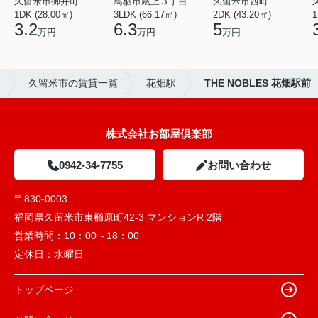
久留米市御井町
鳥栖市蔵上３丁目
久留米市西町
1DK (28.00㎡)
3LDK (66.17㎡)
2DK (43.20㎡)
1
3.2
6.3
5
万円
万円
万円
久留米市の賃貸一覧
花畑駅
THE NOBLES 花畑駅前
株式会社お部屋倶楽部
0942-34-7755
お問い合わせ
〒830-0003
福岡県久留米市東櫛原町42-3 マンションR 2階
営業時間：
10：00～18：00
定休日：
水曜日
トップページ