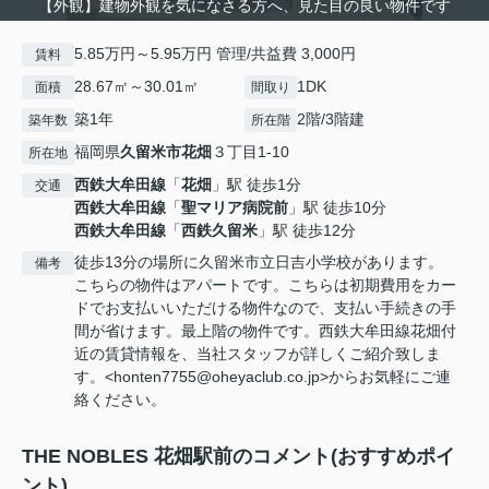
【外観】建物外観を気になさる方へ、見た目の良い物件です
5.85万円～5.95万円 管理/共益費 3,000円
賃料
28.67㎡～30.01㎡
1DK
面積
間取り
築1年
2階/3階建
築年数
所在階
福岡県
久留米市
花畑
３丁目1-10
所在地
西鉄大牟田線
「
花畑
」駅 徒歩1分
交通
西鉄大牟田線
「
聖マリア病院前
」駅 徒歩10分
西鉄大牟田線
「
西鉄久留米
」駅 徒歩12分
徒歩13分の場所に久留米市立日吉小学校があります。
備考
こちらの物件はアパートです。こちらは初期費用をカー
ドでお支払いいただける物件なので、支払い手続きの手
間が省けます。最上階の物件です。西鉄大牟田線花畑付
近の賃貸情報を、当社スタッフが詳しくご紹介致しま
す。<honten7755@oheyaclub.co.jp>からお気軽にご連
絡ください。
THE NOBLES 花畑駅前のコメント(おすすめポイ
ント)