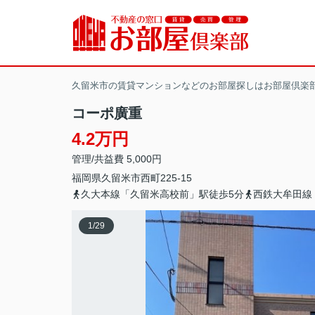
久留米市の賃貸マンションなどのお部屋探しはお部屋倶楽
コーポ廣重
4.2万円
管理/共益費 5,000円
福岡県
久留米市
西町
225-15
久大本線「久留米高校前」駅徒歩5分
西鉄大牟田線
1
/
29