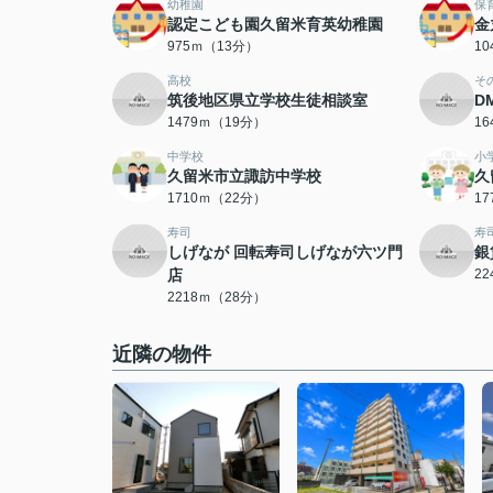
幼稚園
保
認定こども園久留米育英幼稚園
金
975ｍ（13分）
1
高校
そ
筑後地区県立学校生徒相談室
D
1479ｍ（19分）
1
中学校
小
久留米市立諏訪中学校
久
1710ｍ（22分）
1
寿司
寿
しげなが 回転寿司しげなが六ツ門
銀
店
2
2218ｍ（28分）
近隣の物件