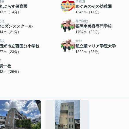
育園
幼稚園
丸ぷらす保育園
めぐみのその幼稚園
043ｍ（14分）
1346ｍ（17分）
の他
専門学校
MCダンススクール
福岡南美容専門学校
644ｍ（21分）
1704ｍ（22分）
学校
大学
留米市立西国分小学校
私立聖マリア学院大学
777ｍ（23分）
1822ｍ（23分）
司
貨一枚
242ｍ（29分）