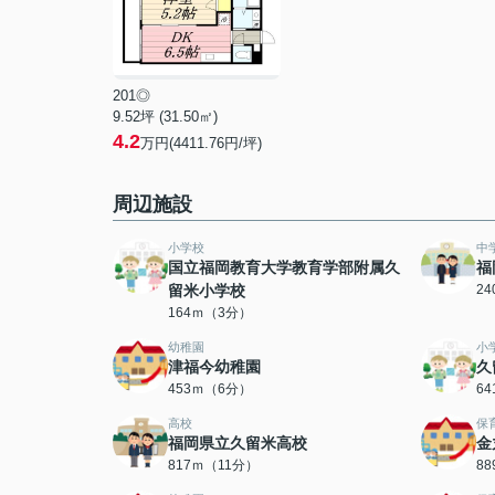
201◎
9.52坪 (31.50㎡)
4.2
万円(4411.76円/坪)
周辺施設
小学校
中
国立福岡教育大学教育学部附属久
福
留米小学校
2
164ｍ（3分）
幼稚園
小
津福今幼稚園
久
453ｍ（6分）
6
高校
保
福岡県立久留米高校
金
817ｍ（11分）
8