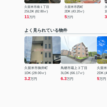
久留米市南１丁目
久留米市西町
2SLDK (82.80㎡)
2DK (43.20㎡)
1
11
5
3
万円
万円
よく見られている物件
久留米市御井町
鳥栖市蔵上３丁目
久留米
1DK (28.00㎡)
3LDK (66.17㎡)
2DK (
3.2
6.3
5
万円
万円
万円