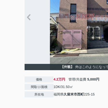
【外観】
外はこのようになっ
4.2万円
管理/共益費
5,000円
価格
1DK/31.50㎡
間取り/面積
福岡県
久留米市
西町
225-15
所在地