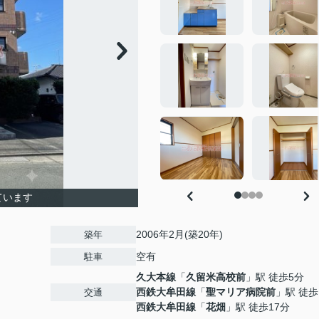
ています
2006年2月(築20年)
築年
空有
駐車
久大本線
「
久留米高校前
」駅 徒歩5分
西鉄大牟田線
「
聖マリア病院前
」駅 徒歩
交通
西鉄大牟田線
「
花畑
」駅 徒歩17分