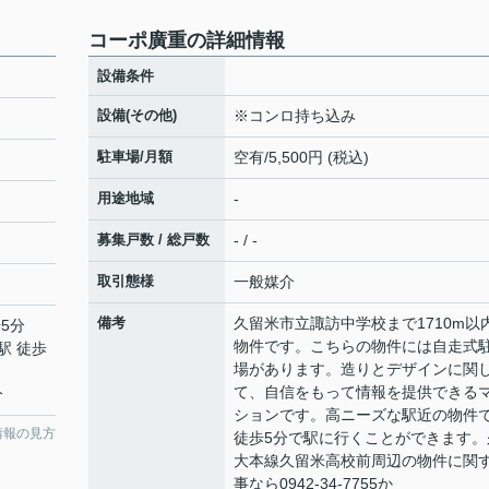
コーポ廣重の詳細情報
設備条件
設備(その他)
※コンロ持ち込み
駐車場/月額
空有/5,500円 (税込)
用途地域
-
募集戸数 / 総戸数
- / -
取引態様
一般媒介
備考
久留米市立諏訪中学校まで1710m以
5分
物件です。こちらの物件には自走式
駅 徒歩
場があります。造りとデザインに関
て、自信をもって情報を提供できる
分
ションです。高ニーズな駅近の物件
情報の見方
徒歩5分で駅に行くことができます。
大本線久留米高校前周辺の物件に関
事なら0942-34-7755か