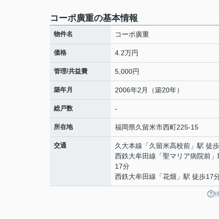
コーポ廣重の基本情報
物件名
コーポ廣重
価格
4.2万円
管理/共益費
5,000円
築年月
2006年2月（築20年）
総戸数
-
所在地
福岡県
久留米市
西町
225-15
交通
久大本線
「
久留米高校前
」駅 徒歩
西鉄大牟田線
「
聖マリア病院前
」
17分
西鉄大牟田線
「
花畑
」駅 徒歩17