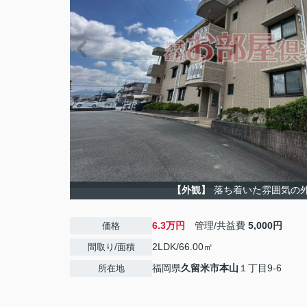
【外観】
落ち着いた雰囲気の
6.3万円
管理/共益費
5,000円
価格
2LDK/66.00㎡
間取り/面積
福岡県
久留米市
本山
１丁目9-6
所在地