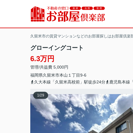
久留米市の賃貸マンションなどのお部屋探しはお部屋倶楽
グローイングコート
6.3万円
管理/共益費 5,000円
福岡県
久留米市
本山
１丁目9-6
久大本線「久留米高校前」駅徒歩24分
鹿児島本線「
1
/
29