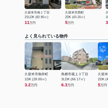
久留米市南１丁目
久留米市西町
2SLDK (82.80㎡)
2DK (43.20㎡)
1
11
5
3
万円
万円
よく見られている物件
久留米市御井町
鳥栖市蔵上３丁目
久留米
1DK (28.00㎡)
3LDK (66.17㎡)
2DK (
3.2
6.3
5
万円
万円
万円