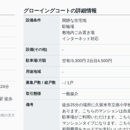
グローイングコートの詳細情報
設備条件
閑静な住宅地
駐輪場
敷地内ごみ置き場
インターネット対応
設備(その他)
-
駐車場/月額
空有/3,300円 2台目4,500円
用途地域
-
募集戸数 / 総戸数
- / 1戸
24分
取引態様
一般媒介
駅 徒歩
備考
徒歩25分の場所に久留米市立南小学
あります。こちらのマンションは自
情報の見方
駐車場がご利用いただけます。こち
マンションタイプになります。こち
初期費用をカードでお支払いいただ