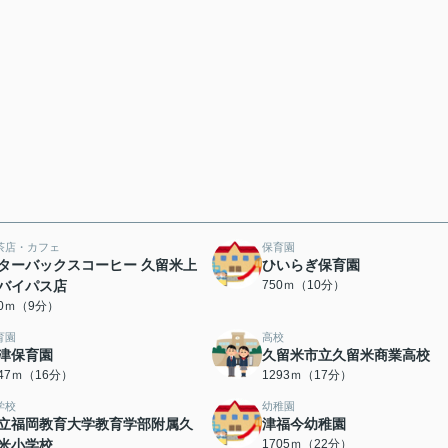
茶店・カフェ
保育園
ターバックスコーヒー 久留米上
ひいらぎ保育園
バイパス店
750ｍ（10分）
50ｍ（9分）
育園
高校
津保育園
久留米市立久留米商業高校
247ｍ（16分）
1293ｍ（17分）
学校
幼稚園
立福岡教育大学教育学部附属久
津福今幼稚園
米小学校
1705ｍ（22分）