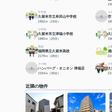
1
中学校
そ
久留米市立牟田山中学校
空
1802ｍ（23分）
1
小学校
小
久留米市立津福小学校
久
1965ｍ（25分）
1
高校
公
福岡県立久留米高校
浦
2179ｍ（28分）
2
その他
大
ハンバーグ・オニオン 津福店
久
2334ｍ（30分）
2
近隣の物件