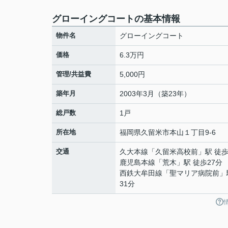
グローイングコートの基本情報
物件名
グローイングコート
価格
6.3万円
管理/共益費
5,000円
築年月
2003年3月（築23年）
総戸数
1戸
所在地
福岡県
久留米市
本山
１丁目9-6
交通
久大本線
「
久留米高校前
」駅 徒歩
鹿児島本線
「
荒木
」駅 徒歩27分
西鉄大牟田線
「
聖マリア病院前
」
31分