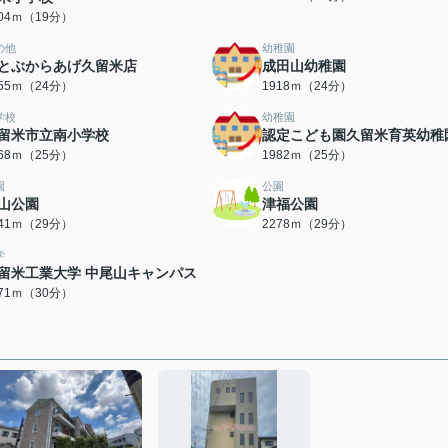
504ｍ（19分）
の他
幼稚園
とぶからあげ久留米店
成田山幼稚園
855ｍ（24分）
1918ｍ（24分）
学校
幼稚園
留米市立南小学校
認定こども園久留米育英幼稚
968ｍ（25分）
1982ｍ（25分）
園
公園
山公園
津福公園
241ｍ（29分）
2278ｍ（29分）
学
留米工業大学 中尾山キャンパス
371ｍ（30分）