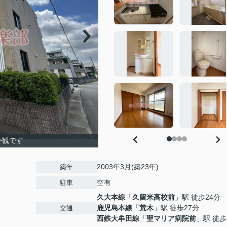
外観です
2003年3月(築23年)
築年
空有
駐車
久大本線
「
久留米高校前
」駅 徒歩24分
鹿児島本線
「
荒木
」駅 徒歩27分
交通
西鉄大牟田線
「
聖マリア病院前
」駅 徒歩