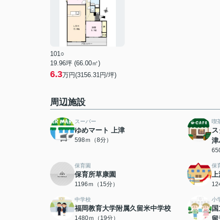
101○
19.96坪 (66.00㎡)
6.3
万円(3156.31円/坪)
周辺施設
スーパー
喫
ゆめマート 上津
ス
598ｍ（8分）
津
6
保育園
保
保育所草康園
上
1196ｍ（15分）
1
中学校
小
福岡教育大学附属久留米中学校
国
1480ｍ（19分）
留