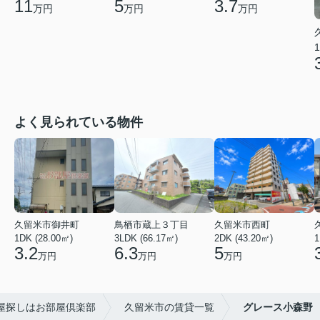
11
5
3.7
万円
万円
万円
1
よく見られている物件
久留米市御井町
鳥栖市蔵上３丁目
久留米市西町
1DK (28.00㎡)
3LDK (66.17㎡)
2DK (43.20㎡)
1
3.2
6.3
5
万円
万円
万円
屋探しはお部屋倶楽部
久留米市の賃貸一覧
グレース小森野