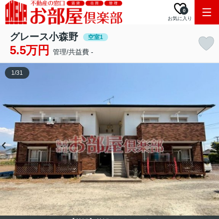
0
お気に入り
グレース小森野
空室1
5.5万円
管理/共益費 -
1
/
31