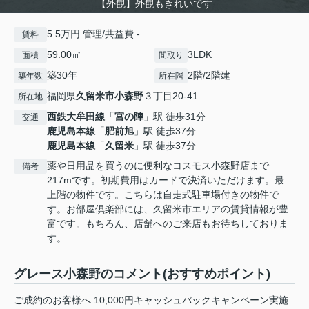
【外観】外観もきれいです
5.5万円 管理/共益費 -
賃料
59.00㎡
3LDK
面積
間取り
築30年
2階/2階建
築年数
所在階
福岡県
久留米市
小森野
３丁目20-41
所在地
西鉄大牟田線
「
宮の陣
」駅 徒歩31分
交通
鹿児島本線
「
肥前旭
」駅 徒歩37分
鹿児島本線
「
久留米
」駅 徒歩37分
薬や日用品を買うのに便利なコスモス小森野店まで
備考
217mです。初期費用はカードで決済いただけます。最
上階の物件です。こちらは自走式駐車場付きの物件で
す。お部屋倶楽部には、久留米市エリアの賃貸情報が豊
富です。もちろん、店舗へのご来店もお待ちしておりま
す。
グレース小森野のコメント(おすすめポイント)
ご成約のお客様へ 10,000円キャッシュバックキャンペーン実施