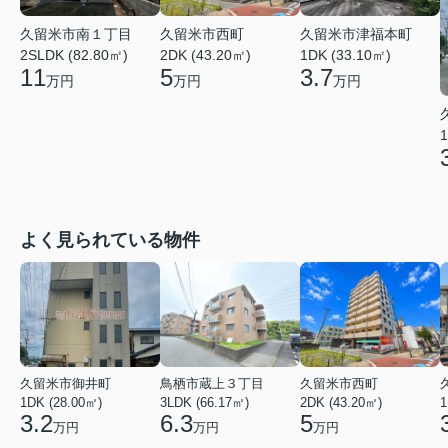
久留米市南１丁目
久留米市西町
久留米市津福本町
2SLDK (82.80㎡)
2DK (43.20㎡)
1DK (33.10㎡)
11
5
3.7
万円
万円
万円
1
よく見られている物件
久留米市御井町
鳥栖市蔵上３丁目
久留米市西町
1DK (28.00㎡)
3LDK (66.17㎡)
2DK (43.20㎡)
1
3.2
6.3
5
万円
万円
万円