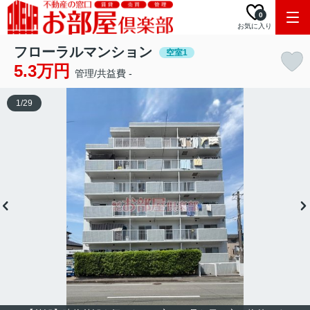
0
お気に入り
フローラルマンション
空室1
5.3万円
管理/共益費 -
1
/
29