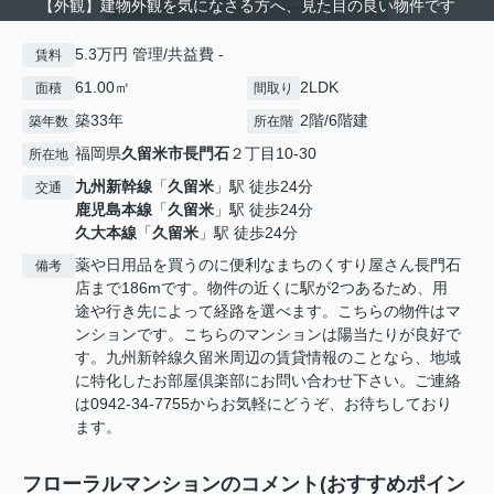
【外観】建物外観を気になさる方へ、見た目の良い物件です
5.3万円 管理/共益費 -
賃料
61.00㎡
2LDK
面積
間取り
築33年
2階/6階建
築年数
所在階
福岡県
久留米市
長門石
２丁目10-30
所在地
九州新幹線
「
久留米
」駅 徒歩24分
交通
鹿児島本線
「
久留米
」駅 徒歩24分
久大本線
「
久留米
」駅 徒歩24分
薬や日用品を買うのに便利なまちのくすり屋さん長門石
備考
店まで186mです。物件の近くに駅が2つあるため、用
途や行き先によって経路を選べます。こちらの物件はマ
ンションです。こちらのマンションは陽当たりが良好で
す。九州新幹線久留米周辺の賃貸情報のことなら、地域
に特化したお部屋倶楽部にお問い合わせ下さい。ご連絡
は0942-34-7755からお気軽にどうぞ、お待ちしており
ます。
フローラルマンションのコメント(おすすめポイン