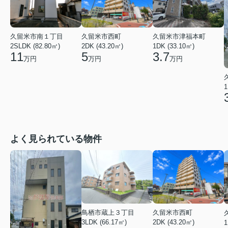
久留米市南１丁目
久留米市西町
久留米市津福本町
2SLDK (82.80㎡)
2DK (43.20㎡)
1DK (33.10㎡)
11
5
3.7
万円
万円
万円
1
よく見られている物件
鳥栖市蔵上３丁目
久留米市西町
3LDK (66.17㎡)
2DK (43.20㎡)
1