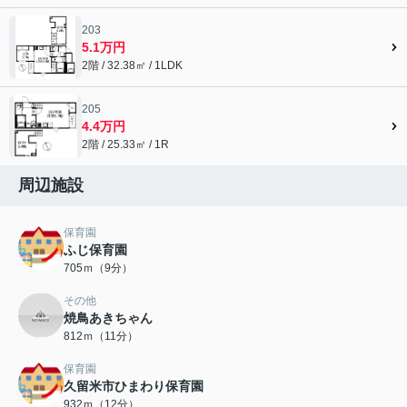
203
5.1万円
2階 / 32.38㎡ / 1LDK
205
4.4万円
2階 / 25.33㎡ / 1R
周辺施設
保育園
ふじ保育園
705ｍ（9分）
その他
焼鳥あきちゃん
812ｍ（11分）
保育園
久留米市ひまわり保育園
932ｍ（12分）