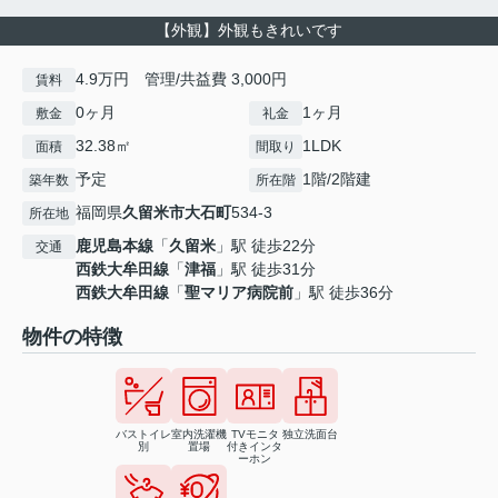
【外観】外観もきれいです
4.9万円 管理/共益費 3,000円
賃料
0ヶ月
1ヶ月
敷金
礼金
32.38㎡
1LDK
面積
間取り
予定
1階/2階建
築年数
所在階
福岡県
久留米市
大石町
534-3
所在地
鹿児島本線
「
久留米
」駅 徒歩22分
交通
西鉄大牟田線
「
津福
」駅 徒歩31分
西鉄大牟田線
「
聖マリア病院前
」駅 徒歩36分
物件の特徴
バストイレ
室内洗濯機
TVモニタ
独立洗面台
別
置場
付きインタ
ーホン