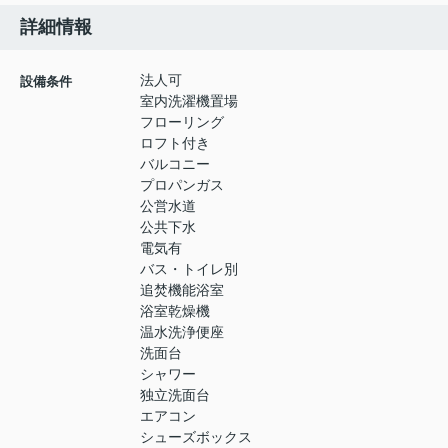
詳細情報
法人可
設備条件
室内洗濯機置場
フローリング
ロフト付き
バルコニー
プロパンガス
公営水道
公共下水
電気有
バス・トイレ別
追焚機能浴室
浴室乾燥機
温水洗浄便座
洗面台
シャワー
独立洗面台
エアコン
シューズボックス