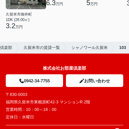
6.3
5
万円
万円
久留米市御井町
1DK (28.00㎡)
3.2
万円
倶楽部
久留米市の賃貸一覧
シャノワール久留米
103
株式会社お部屋倶楽部
0942-34-7755
お問い合わせ
〒830-0003
福岡県久留米市東櫛原町42-3 マンションR 2階
営業時間：
10：00～18：00
定休日：
水曜日