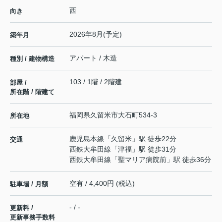
西
向き
2026年8月(予定)
築年月
アパート / 木造
種別 / 建物構造
103 / 1階 / 2階建
部屋 /
所在階 / 階建て
福岡県
久留米市
大石町
534-3
所在地
鹿児島本線
「
久留米
」駅 徒歩22分
交通
西鉄大牟田線
「
津福
」駅 徒歩31分
西鉄大牟田線
「
聖マリア病院前
」駅 徒歩36分
空有 / 4,400円 (税込)
駐車場 / 月額
- / -
更新料 /
更新事務手数料