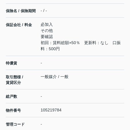
- / -
保険名 / 保険期間
必加入
保証会社 / 料金
その他
要確認
初回：賃料総額×50％ 更新料：なし 口振
料：500円
-
特優賃
一般媒介 / 一般
取引態様 /
賃貸区分
-
総戸数
105219784
物件番号
-
管理コード