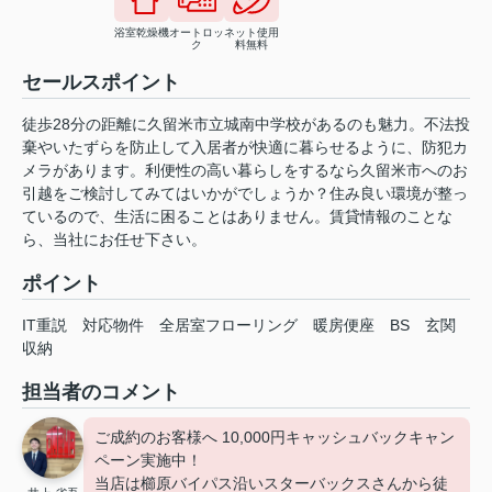
浴室乾燥機
オートロッ
ネット使用
ク
料無料
セールスポイント
徒歩28分の距離に久留米市立城南中学校があるのも魅力。不法投
棄やいたずらを防止して入居者が快適に暮らせるように、防犯カ
メラがあります。利便性の高い暮らしをするなら久留米市へのお
引越をご検討してみてはいかがでしょうか？住み良い環境が整っ
ているので、生活に困ることはありません。賃貸情報のことな
ら、当社にお任せ下さい。
ポイント
IT重説
対応物件
全居室フローリング
暖房便座
BS
玄関
収納
担当者のコメント
ご成約のお客様へ 10,000円キャッシュバックキャン
ペーン実施中！
当店は櫛原バイパス沿いスターバックスさんから徒