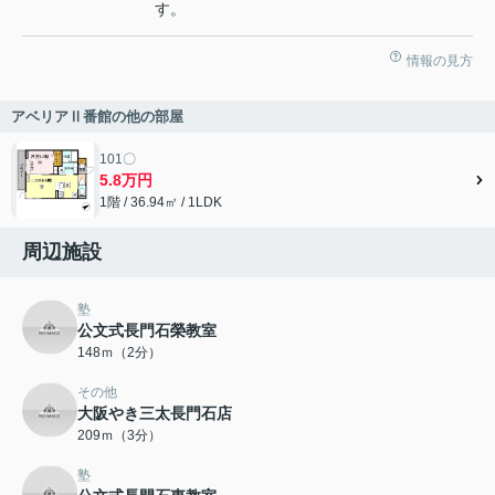
す。
情報の見方
アベリアⅡ番館の他の部屋
101〇
5.8万円
1階 / 36.94㎡ / 1LDK
周辺施設
塾
公文式長門石榮教室
148ｍ（2分）
その他
大阪やき三太長門石店
209ｍ（3分）
塾