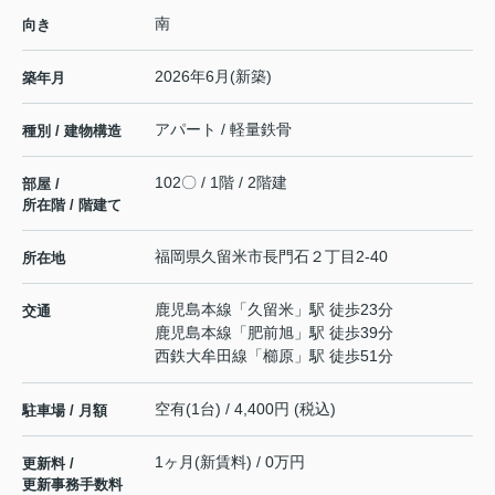
南
向き
2026年6月(新築)
築年月
アパート / 軽量鉄骨
種別 / 建物構造
102〇 / 1階 / 2階建
部屋 /
所在階 / 階建て
福岡県
久留米市
長門石
２丁目2-40
所在地
鹿児島本線
「
久留米
」駅 徒歩23分
交通
鹿児島本線
「
肥前旭
」駅 徒歩39分
西鉄大牟田線
「
櫛原
」駅 徒歩51分
空有(1台) / 4,400円 (税込)
駐車場 / 月額
1ヶ月(新賃料) / 0万円
更新料 /
更新事務手数料