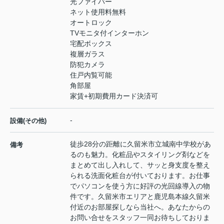
光ファイバー
ネット使用料無料
オートロック
TVモニタ付インターホン
宅配ボックス
複層ガラス
防犯カメラ
住戸内覧可能
角部屋
家賃+初期費用カード決済可
-
設備(その他)
徒歩28分の距離に久留米市立城南中学校があ
備考
るのも魅力。化粧品やスタイリング剤などを
まとめて出し入れして、サッと身支度を整え
られる洗面化粧台が付いております。お仕事
でパソコンを使う方に好評の光回線導入の物
件です。久留米市エリアと鹿児島本線久留米
付近のお部屋探しなら当社へ。あなたからの
お問い合せをスタッフ一同お待ちしておりま