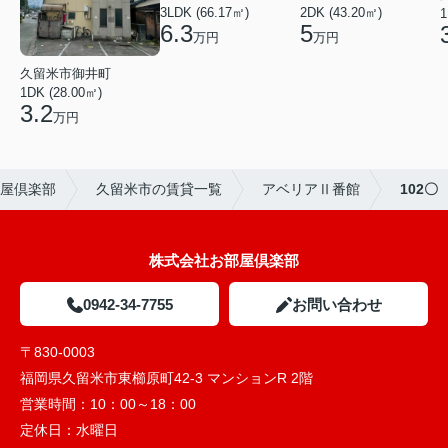
3LDK (66.17㎡)
2DK (43.20㎡)
1
6.3
5
万円
万円
久留米市御井町
1DK (28.00㎡)
3.2
万円
屋倶楽部
久留米市の賃貸一覧
アベリアⅡ番館
102〇
株式会社お部屋倶楽部
0942-34-7755
お問い合わせ
〒830-0003
福岡県久留米市東櫛原町42-3 マンションR 2階
営業時間：
10：00～18：00
定休日：
水曜日