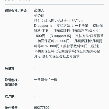
必加入
保証会社 / 料金
その他
詳しくはお問い合わせください。
D-support α 支払方法:カード決済 初回保
証料:不要 月額保証料:月額賃料等×3.4％
+800円 [D-support IK] 支払方法:口座振替
初回保証料:35,000円 月額保証料:月額賃
料等×1％+800円 + 振替手数料90円（税別）
※初回保証料は初回請求時(保証開始月の翌
月)と併せて保証会社より請求
-
特優賃
一般媒介 / 一般
取引態様 /
賃貸区分
-
総戸数
99277802
物件番号