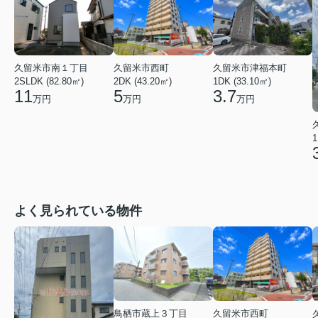
久留米市南１丁目
久留米市西町
久留米市津福本町
2SLDK (82.80㎡)
2DK (43.20㎡)
1DK (33.10㎡)
11
5
3.7
万円
万円
万円
1
よく見られている物件
鳥栖市蔵上３丁目
久留米市西町