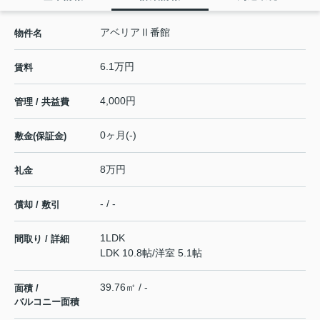
アベリアⅡ番館
物件名
6.1万円
賃料
4,000円
管理 / 共益費
0ヶ月(-)
敷金(保証金)
8万円
礼金
- / -
償却 / 敷引
1LDK
間取り / 詳細
LDK 10.8帖
/
洋室 5.1帖
39.76㎡ / -
面積 /
バルコニー面積