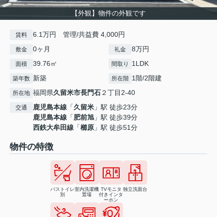
【外観】物件の外観です
6.1万円 管理/共益費 4,000円
賃料
0ヶ月
8万円
敷金
礼金
39.76㎡
1LDK
面積
間取り
新築
1階/2階建
築年数
所在階
福岡県
久留米市
長門石
２丁目2-40
所在地
鹿児島本線
「
久留米
」駅 徒歩23分
交通
鹿児島本線
「
肥前旭
」駅 徒歩39分
西鉄大牟田線
「
櫛原
」駅 徒歩51分
物件の特徴
バストイレ
室内洗濯機
TVモニタ
独立洗面台
別
置場
付きインタ
ーホン