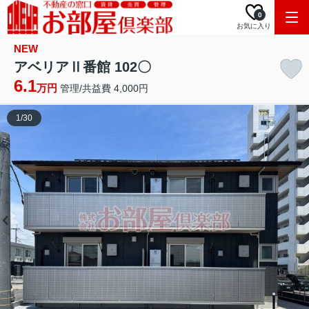
0
お気に入り
NEW
アベリアⅡ番館 102〇
6.1
万円
管理/共益費 4,000円
1
/
30