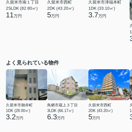
久留米市南１丁目
久留米市西町
久留米市津福本町
2SLDK (82.80㎡)
2DK (43.20㎡)
1DK (33.10㎡)
11
5
3.7
万円
万円
万円
1
よく見られている物件
久留米市御井町
鳥栖市蔵上３丁目
久留米市西町
1DK (28.00㎡)
3LDK (66.17㎡)
2DK (43.20㎡)
1
3.2
6.3
5
万円
万円
万円