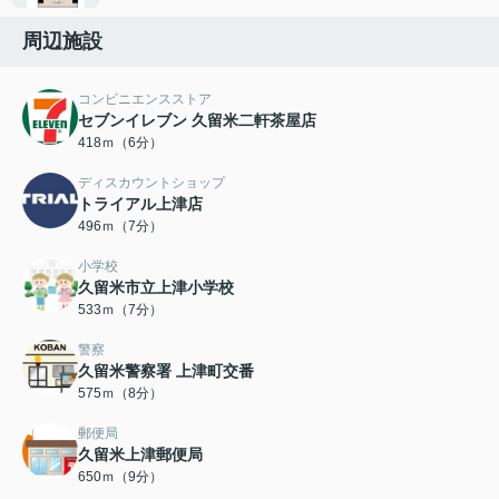
周辺施設
コンビニエンスストア
セブンイレブン 久留米二軒茶屋店
418ｍ（6分）
ディスカウントショップ
トライアル上津店
496ｍ（7分）
小学校
久留米市立上津小学校
533ｍ（7分）
警察
久留米警察署 上津町交番
575ｍ（8分）
郵便局
久留米上津郵便局
650ｍ（9分）