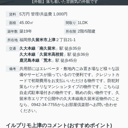
【外観】落ち着いた雰囲気の外観です
5万円 管理/共益費 1,000円
賃料
45.00㎡
1LDK
面積
間取り
築19年
2階/5階建
築年数
所在階
福岡県
久留米市
上津
２丁目21-1
所在地
久大本線
「
南久留米
」駅 徒歩35分
交通
久大本線
「
久留米高校前
」駅 徒歩36分
鹿児島本線
「
荒木
」駅 徒歩45分
共用部にはエレベータ・敷地内ごみ置き場など様々な設
備考
備やサービスが揃っているので便利です。クレジットカ
ードで初期費用をお支払いいただける物件です。防犯対
策もバッチリなマンションタイプの物件です。こちらは
自走式駐車場付きの物件です。眺めの良い物件です。久
留米市エリアで公開中の久大本線南久留米近物件のこと
なら、0942-34-7755からお部屋倶楽部へお問い合わせ
ください。
イルプリモ上津のコメント(おすすめポイント)