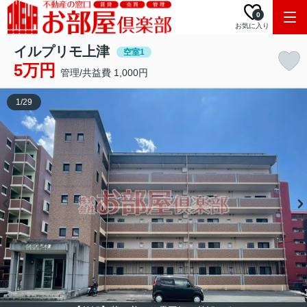
0
お気に入り
イルプリモ上津
空室1
5万円
管理/共益費 1,000円
1
/
29