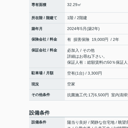
32.29㎡
専有面積
1階 / 2階建
所在階 / 階建て
2024年5月(築2年)
築年月
保険会社 / 料金
有 損害保険 19,000円 / 2年
保証会社 / 料金
必加入 / その他
詳細はお尋ね下さい。
保証人有：総額賃料の50％保証人
駐車場 / 月額
空有(1台) / 3,300円
空家
現況
その他条件
抗菌施工代:1万6,500円 室内清掃
設備条件
設備条件
陽当り良好 / 閑静な住宅地 / 眺望良