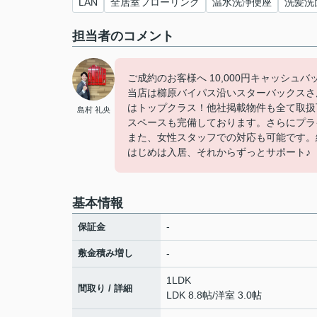
LAN
全居室フローリング
温水洗浄便座
洗髪洗
担当者のコメント
ご成約のお客様へ 10,000円キャッシュ
当店は櫛原バイパス沿いスターバックスさ
はトップクラス！他社掲載物件も全て取扱
島村 礼央
スペースも完備しております。さらにプラ
また、女性スタッフでの対応も可能です。
はじめは入居、それからずっとサポート♪
基本情報
-
保証金
敷金積み増し
-
1LDK
間取り / 詳細
LDK 8.8帖
/
洋室 3.0帖