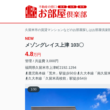
久留米市の賃貸マンションなどのお部屋探しはお部屋倶楽
NEW
メゾングレイス上津 103〇
4.8
万円
管理 / 共益費 3,000円
福岡県
久留米市
上津町
2192₋1294
鹿児島本線「荒木」駅徒歩50分
久大本線「南久留米
久大本線「久留米高校前」駅徒歩54分
1
/
30