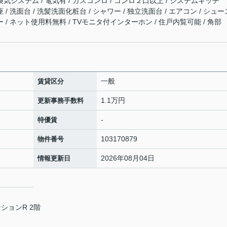
時間換気システム / 電気有 / ガスコンロ / コンロ２口以上 / システムキッチ
 / 洗面台 / 洗髪洗面化粧台 / シャワー / 独立洗面台 / エアコン / シュー
ー / ネット使用料無料 / TVモニタ付インターホン / 住戸内覧可能 / 角部
一般
賃貸区分
1.1万円
更新事務手数料
-
特優賃
103170879
物件番号
2026年08月04日
情報更新日
ションR 2階