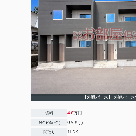
【外観パース】
外観パース
4.8
万円
賃料
0ヶ月(-)
敷金(保証金)
1LDK
間取り