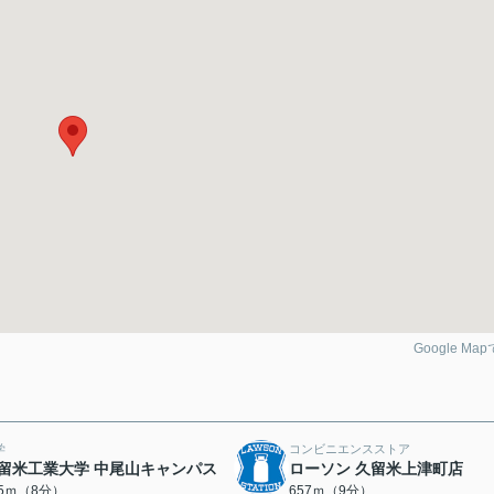
Google Ma
学
コンビニエンスストア
留米工業大学 中尾山キャンパス
ローソン 久留米上津町店
65ｍ（8分）
657ｍ（9分）