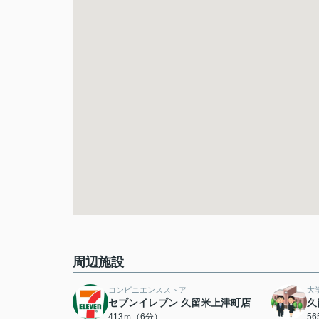
周辺施設
コンビニエンスストア
大
セブンイレブン 久留米上津町店
久
413ｍ（6分）
5