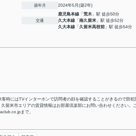
2024年5月(築2年)
築年月
鹿児島本線
「
荒木
」駅 徒歩50分
久大本線
「
南久留米
」駅 徒歩52分
交通
久大本線
「
久留米高校前
」駅 徒歩54分
来客時にはTVインターホンで訪問者の顔を確認することがきるので防犯
。久留米市エリアの賃貸情報はお部屋倶楽部にお問い合わせください。
club.co.jpまで。