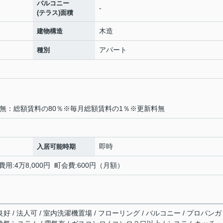
バルコニー
-
(テラス)面積
木造
建物構造
アパート
種別
無：総額賃料の80％※毎月総額賃料の1％※更新料無
即時
入居可能時期
費用:4万8,000円 町会費:600円（月額）
好 / 法人可 / 室内洗濯機置場 / フローリング / バルコニー / プロパンガ