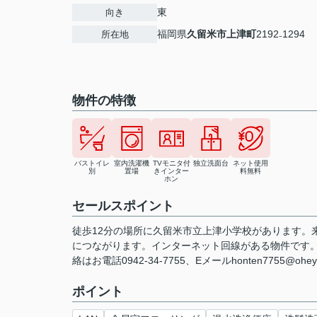
東
向き
福岡県
久留米市
上津町
2192₋1294
所在地
物件の特徴
バストイレ
室内洗濯機
TVモニタ付
独立洗面台
ネット使用
別
置場
きインター
料無料
ホン
セールスポイント
徒歩12分の場所に久留米市立上津小学校があります。
につながります。インターネット回線がある物件です
絡はお電話0942-34-7755、Eメールhonten7755@oheya
ポイント