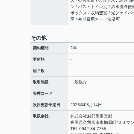
ス / 公営水道 / 公共下水 / 24
ン / バス・トイレ別 / 温水洗浄便座
ボックス / 収納豊富 / 光ファイバ
屋 / 初期費用カード決済可
その他
2年
契約期間
-
更新料
-
総戸数
一般媒介
取引態様
-
管理コード
2026年08月14日
次回更新予定日
取扱会社
株式会社お部屋倶楽部
福岡県久留米市東櫛原町42-3 マン
TEL:0942-34-7755