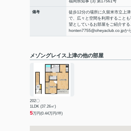
福岡県知事 (3) 第17561号
備考
徒歩12分の場所に久留米市立上
で、広々と空間を利用することも
望としているお部屋をご紹介すること
honten7755@oheyaclub.co
メゾングレイス上津の他の部屋
202〇
1LDK (37.26㎡)
5
万円(
0.44
万円/坪)