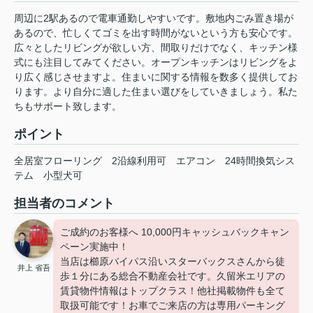
周辺に2駅あるので電車通勤しやすいです。敷地内ごみ置き場が
あるので、忙しくてゴミを出す時間がないという方も安心です。
広々としたリビングが欲しい方、間取りだけでなく、キッチン様
式にも注目してみてください。オープンキッチンはリビングをよ
り広く感じさせますよ。住まいに関する情報を数多く提供してお
ります。より自分に適した住まい選びをしていきましょう。私た
ちもサポート致します。
ポイント
全居室フローリング
2沿線利用可
エアコン
24時間換気シス
テム
小型犬可
担当者のコメント
ご成約のお客様へ 10,000円キャッシュバックキャン
ペーン実施中！
当店は櫛原バイパス沿いスターバックスさんから徒
井上 省吾
歩１分にある総合不動産会社です。久留米エリアの
賃貸物件情報はトップクラス！他社掲載物件も全て
取扱可能です！お車でご来店の方は専用パーキング