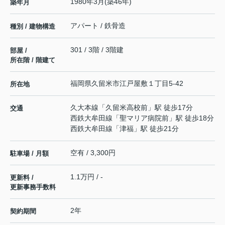
1980年3月(築46年)
築年月
アパート / 鉄骨造
種別 / 建物構造
301 / 3階 / 3階建
部屋 /
所在階 / 階建て
福岡県
久留米市
江戸屋敷
１丁目5-42
所在地
久大本線
「
久留米高校前
」駅 徒歩17分
交通
西鉄大牟田線
「
聖マリア病院前
」駅 徒歩18分
西鉄大牟田線
「
津福
」駅 徒歩21分
空有 / 3,300円
駐車場 / 月額
1.1万円 / -
更新料 /
更新事務手数料
2年
契約期間