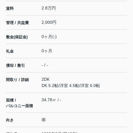
2.8万円
賃料
2,000円
管理 / 共益費
0ヶ月(-)
敷金(保証金)
0ヶ月
礼金
- / -
償却 / 敷引
2DK
間取り / 詳細
DK 5.2帖
/
洋室 4.5帖
/
洋室 6.0帖
34.78㎡ / -
面積 /
バルコニー面積
南
向き