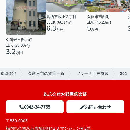
鳥栖市蔵上３丁目
久留米市西町
3LDK (66.17㎡)
2DK (43.20㎡)
1
6.3
5
万円
万円
久留米市御井町
1DK (28.00㎡)
3.2
万円
屋倶楽部
久留米市の賃貸一覧
ソラーナ江戸屋敷
301
株式会社お部屋倶楽部
0942-34-7755
お問い合わせ
〒830-0003
福岡県久留米市東櫛原町42-3 マンションR 2階