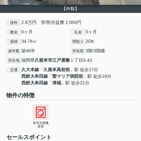
【外観】
2.8万円 管理/共益費 2,000円
賃料
0ヶ月
0ヶ月
敷金
礼金
34.78㎡
2DK
面積
間取り
築46年
3階/3階建
築年数
所在階
福岡県
久留米市
江戸屋敷
１丁目5-42
所在地
久大本線
「
久留米高校前
」駅 徒歩17分
交通
西鉄大牟田線
「
聖マリア病院前
」駅 徒歩18分
西鉄大牟田線
「
津福
」駅 徒歩21分
物件の特徴
室内洗濯機
置場
セールスポイント