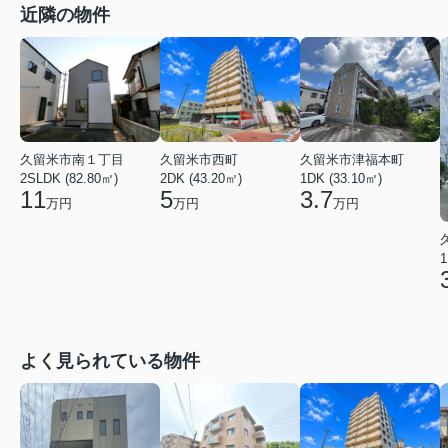
近隣の物件
久留米市南１丁目
久留米市西町
久留米市津福本町
2SLDK (82.80㎡)
2DK (43.20㎡)
1DK (33.10㎡)
11
5
3.7
万円
万円
万円
1
よく見られている物件