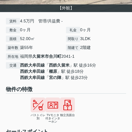
【外観】
4.5万円 管理/共益費 -
賃料
0ヶ月
0ヶ月
敷金
礼金
52.00㎡
3LDK
面積
間取り
築55年
2階建
築年数
階建て
福岡県
久留米市
合川町
2041-1
所在地
西鉄大牟田線
「
西鉄久留米
」駅 徒歩16分
交通
西鉄大牟田線
「
櫛原
」駅 徒歩18分
西鉄大牟田線
「
宮の陣
」駅 徒歩23分
物件の特徴
バストイレ
TVモニタ
独立洗面台
別
付きインタ
ーホン
セールスポイント