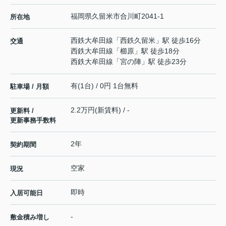
福岡県
久留米市
合川町
2041-1
所在地
西鉄大牟田線
「
西鉄久留米
」駅 徒歩16分
交通
西鉄大牟田線
「
櫛原
」駅 徒歩18分
西鉄大牟田線
「
宮の陣
」駅 徒歩23分
有(1台) / 0円 1台無料
駐車場 / 月額
2.2万円(新賃料) / -
更新料 /
更新事務手数料
2年
契約期間
空家
現況
即時
入居可能日
-
敷金積み増し