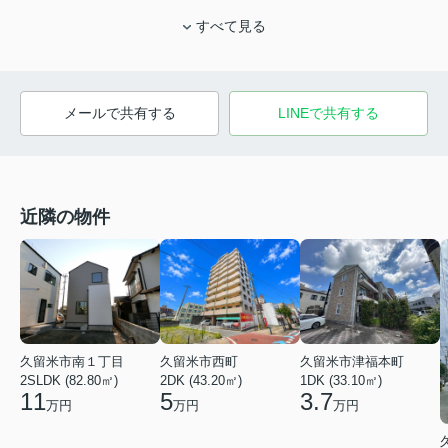
すべて見る
メールで共有する
LINEで共有する
近隣の物件
久留米市南１丁目
久留米市西町
久留米市津福本町
2SLDK (82.80㎡)
2DK (43.20㎡)
1DK (33.10㎡)
11
5
3.7
万円
万円
万円