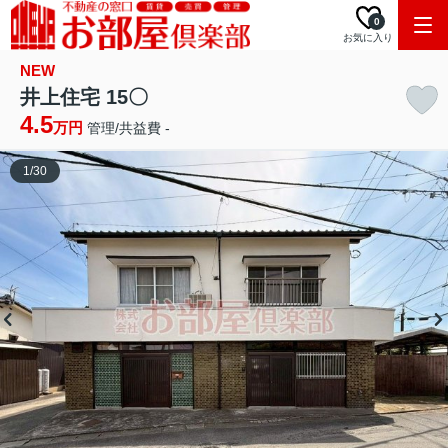
0
お気に入り
NEW
井上住宅 15〇
4.5
万円
管理/共益費 -
1
/
30