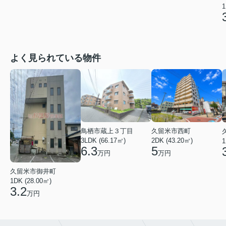
1
よく見られている物件
鳥栖市蔵上３丁目
久留米市西町
3LDK (66.17㎡)
2DK (43.20㎡)
1
6.3
5
万円
万円
久留米市御井町
1DK (28.00㎡)
3.2
万円