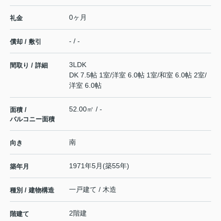
0ヶ月
礼金
- / -
償却 / 敷引
3LDK
間取り / 詳細
DK 7.5帖 1室
/
洋室 6.0帖 1室
/
和室 6.0帖 2室
/
洋室 6.0帖
52.00㎡ / -
面積 /
バルコニー面積
南
向き
1971年5月(築55年)
築年月
一戸建て / 木造
種別 / 建物構造
2階建
階建て