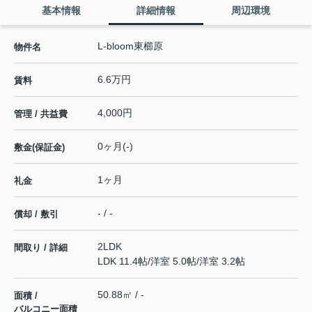
基本情報
詳細情報
周辺環境
L-bloom東櫛原
物件名
6.6万円
賃料
4,000円
管理 / 共益費
0ヶ月(-)
敷金(保証金)
1ヶ月
礼金
- / -
償却 / 敷引
2LDK
間取り / 詳細
LDK 11.4帖
/
洋室 5.0帖
/
洋室 3.2帖
50.88㎡ / -
面積 /
バルコニー面積