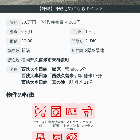
【外観】外観も気になるポイント
6.6万円 管理/共益費 4,000円
賃料
0ヶ月
1ヶ月
敷金
礼金
50.88㎡
2LDK
面積
間取り
新築
2階/2階建
築年数
所在階
福岡県
久留米市
東櫛原町
所在地
西鉄大牟田線
「
櫛原
」駅 徒歩5分
交通
西鉄大牟田線
「
西鉄久留米
」駅 徒歩17分
西鉄大牟田線
「
宮の陣
」駅 徒歩21分
物件の特徴
バストイレ
室内洗濯機
TVモニタ
カウンター
別
置場
付きインタ
キッチン
ーホン