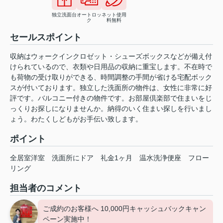
独立洗面台
オートロッ
ネット使用
ク
料無料
セールスポイント
収納はウォークインクロゼット・シューズボックスなどが備え付
けられているので、衣類や日用品の収納に重宝します。不在時で
も荷物の受け取りができる、時間調整の手間が省ける宅配ボック
スが付いております。独立した洗面所の物件は、女性に非常に好
評です。バルコニー付きの物件です。お部屋倶楽部で住まいをじ
っくりお探しになりませんか。納得のいく住まい探しを行いまし
ょう。わたくしどもがお手伝い致します。
ポイント
全居室洋室
洗面所にドア
礼金1ヶ月
温水洗浄便座
フロー
リング
担当者のコメント
ご成約のお客様へ 10,000円キャッシュバックキャン
ペーン実施中！