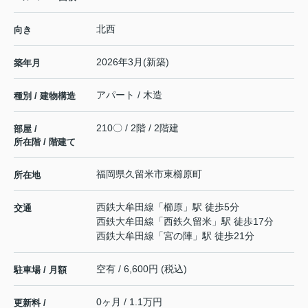
北西
向き
2026年3月(新築)
築年月
アパート / 木造
種別 / 建物構造
210〇 / 2階 / 2階建
部屋 /
所在階 / 階建て
福岡県
久留米市
東櫛原町
所在地
西鉄大牟田線
「
櫛原
」駅 徒歩5分
交通
西鉄大牟田線
「
西鉄久留米
」駅 徒歩17分
西鉄大牟田線
「
宮の陣
」駅 徒歩21分
空有 / 6,600円 (税込)
駐車場 / 月額
0ヶ月 / 1.1万円
更新料 /