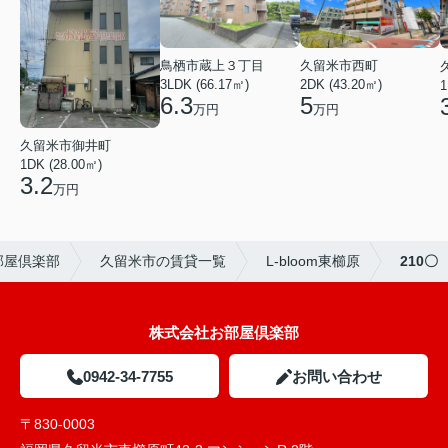
鳥栖市蔵上３丁目
久留米市西町
3LDK (66.17㎡)
2DK (43.20㎡)
1
6.3
5
万円
万円
久留米市御井町
1DK (28.00㎡)
3.2
万円
部屋倶楽部
久留米市の賃貸一覧
L-bloom東櫛原
210〇
株式会社お部屋倶楽部
0942-34-7755
お問い合わせ
〒830-0003