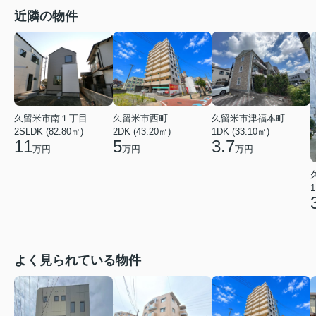
近隣の物件
久留米市南１丁目
久留米市西町
久留米市津福本町
2SLDK (82.80㎡)
2DK (43.20㎡)
1DK (33.10㎡)
11
5
3.7
万円
万円
万円
1
よく見られている物件