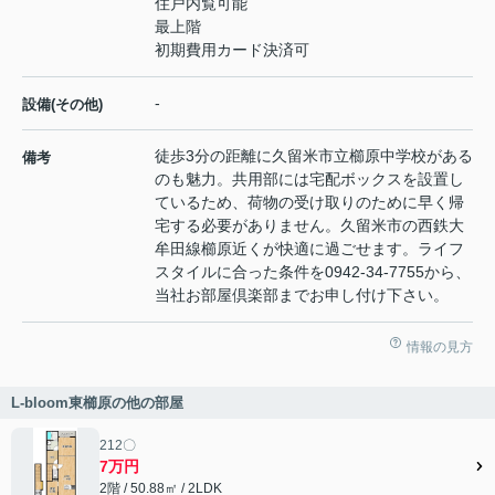
住戸内覧可能
最上階
初期費用カード決済可
-
設備(その他)
徒歩3分の距離に久留米市立櫛原中学校がある
備考
のも魅力。共用部には宅配ボックスを設置し
ているため、荷物の受け取りのために早く帰
宅する必要がありません。久留米市の西鉄大
牟田線櫛原近くが快適に過ごせます。ライフ
スタイルに合った条件を0942-34-7755から、
当社お部屋倶楽部までお申し付け下さい。
情報の見方
L-bloom東櫛原の他の部屋
212〇
7万円
2階 / 50.88㎡ / 2LDK