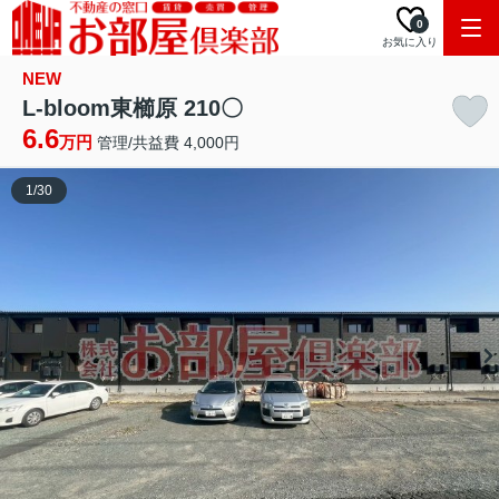
0
お気に入り
NEW
L-bloom東櫛原 210〇
6.6
万円
管理/共益費 4,000円
1
/
30