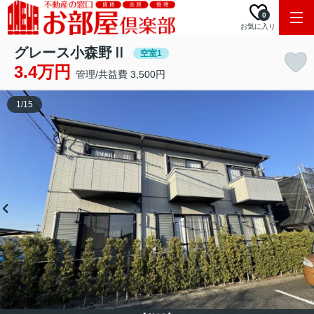
0
お気に入り
グレース小森野Ⅱ
空室1
3.4万円
管理/共益費 3,500円
1
/
15