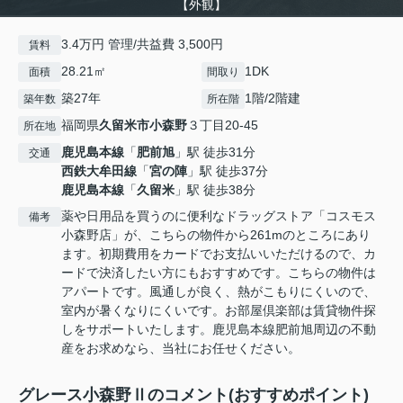
【外観】
3.4万円 管理/共益費 3,500円
賃料
28.21㎡
1DK
面積
間取り
築27年
1階/2階建
築年数
所在階
福岡県
久留米市
小森野
３丁目20-45
所在地
鹿児島本線
「
肥前旭
」駅 徒歩31分
交通
西鉄大牟田線
「
宮の陣
」駅 徒歩37分
鹿児島本線
「
久留米
」駅 徒歩38分
薬や日用品を買うのに便利なドラッグストア「コスモス
備考
小森野店」が、こちらの物件から261mのところにあり
ます。初期費用をカードでお支払いいただけるので、カ
ードで決済したい方にもおすすめです。こちらの物件は
アパートです。風通しが良く、熱がこもりにくいので、
室内が暑くなりにくいです。お部屋倶楽部は賃貸物件探
しをサポートいたします。鹿児島本線肥前旭周辺の不動
産をお求めなら、当社にお任せください。
グレース小森野Ⅱのコメント(おすすめポイント)