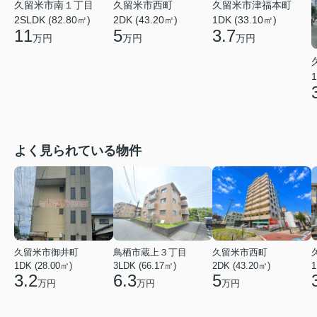
久留米市南１丁目
久留米市西町
久留米市津福本町
2SLDK (82.80㎡)
2DK (43.20㎡)
1DK (33.10㎡)
11
5
3.7
万円
万円
万円
1
よく見られている物件
久留米市御井町
鳥栖市蔵上３丁目
久留米市西町
1DK (28.00㎡)
3LDK (66.17㎡)
2DK (43.20㎡)
1
3.2
6.3
5
万円
万円
万円