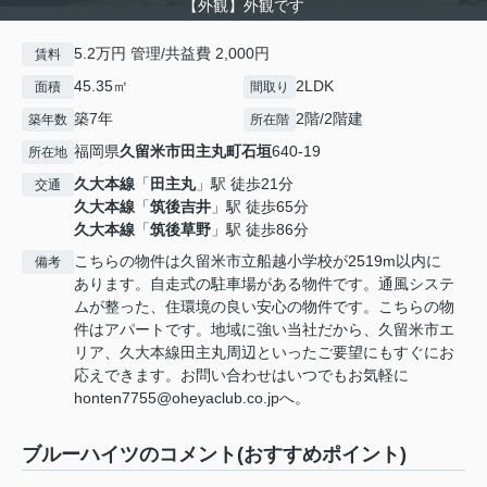
【外観】外観です
5.2万円 管理/共益費 2,000円
賃料
45.35㎡
2LDK
面積
間取り
築7年
2階/2階建
築年数
所在階
福岡県
久留米市
田主丸町石垣
640-19
所在地
久大本線
「
田主丸
」駅 徒歩21分
交通
久大本線
「
筑後吉井
」駅 徒歩65分
久大本線
「
筑後草野
」駅 徒歩86分
こちらの物件は久留米市立船越小学校が2519m以内に
備考
あります。自走式の駐車場がある物件です。通風システ
ムが整った、住環境の良い安心の物件です。こちらの物
件はアパートです。地域に強い当社だから、久留米市エ
リア、久大本線田主丸周辺といったご要望にもすぐにお
応えできます。お問い合わせはいつでもお気軽に
honten7755@oheyaclub.co.jpへ。
ブルーハイツのコメント(おすすめポイント)