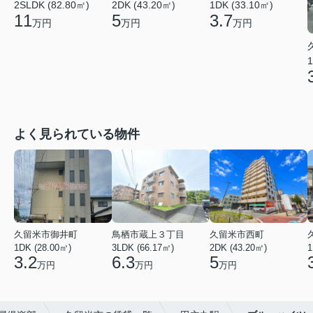
2SLDK (82.80㎡)
2DK (43.20㎡)
1DK (33.10㎡)
11
5
3.7
万円
万円
万円
1
よく見られている物件
久留米市御井町
鳥栖市蔵上３丁目
久留米市西町
1DK (28.00㎡)
3LDK (66.17㎡)
2DK (43.20㎡)
1
3.2
6.3
5
万円
万円
万円