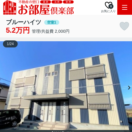
0
お気に入り
ブルーハイツ
空室1
5.2万円
管理/共益費 2,000円
1
/
24