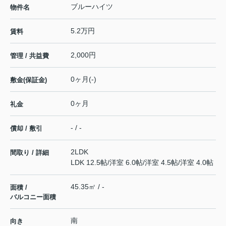
ブルーハイツ
物件名
5.2万円
賃料
2,000円
管理 / 共益費
0ヶ月(-)
敷金(保証金)
0ヶ月
礼金
- / -
償却 / 敷引
2LDK
間取り / 詳細
LDK 12.5帖
/
洋室 6.0帖
/
洋室 4.5帖
/
洋室 4.0帖
45.35㎡ / -
面積 /
バルコニー面積
南
向き