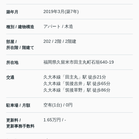
2019年3月(築7年)
築年月
アパート / 木造
種別 / 建物構造
202 / 2階 / 2階建
部屋 /
所在階 / 階建て
福岡県
久留米市
田主丸町石垣
640-19
所在地
久大本線
「
田主丸
」駅 徒歩21分
交通
久大本線
「
筑後吉井
」駅 徒歩65分
久大本線
「
筑後草野
」駅 徒歩86分
空有(1台) / 0円
駐車場 / 月額
1.65万円 / -
更新料 /
更新事務手数料