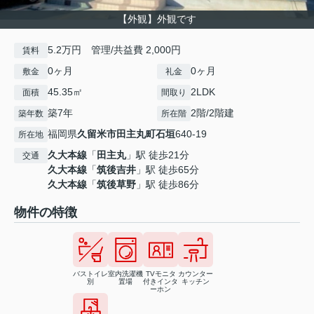
【外観】外観です
5.2万円 管理/共益費 2,000円
賃料
0ヶ月
0ヶ月
敷金
礼金
45.35㎡
2LDK
面積
間取り
築7年
2階/2階建
築年数
所在階
福岡県
久留米市
田主丸町石垣
640-19
所在地
久大本線
「
田主丸
」駅 徒歩21分
交通
久大本線
「
筑後吉井
」駅 徒歩65分
久大本線
「
筑後草野
」駅 徒歩86分
物件の特徴
バストイレ
室内洗濯機
TVモニタ
カウンター
別
置場
付きインタ
キッチン
ーホン