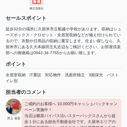
独立洗面台
セールスポイント
徒歩32分の場所に久留米市立船越小学校があります。収納はシュ
ーズボックス・クロゼット・全居室収納などが備え付けられてい
るので、衣類や日用品の収納に重宝します。住まい探しなら、久
留米市にある久大本線田主丸近辺をご検討ください。お部屋倶楽
部への御連絡は0942-34-7755からお願い致します。
ポイント
全居室収納
IT重説
対応物件
洗面所独立
3面採光
バスト
イレ別
担当者のコメント
ご成約のお客様へ 10,000円キャッシュバックキャン
ペーン実施中！
当店は櫛原バイパス沿いスターバックスさんから徒
井上 省吾
歩１分にある総合不動産会社です。久留米エリアの