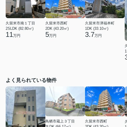
久留米市南１丁目
久留米市西町
久留米市津福本町
2SLDK (82.80㎡)
2DK (43.20㎡)
1DK (33.10㎡)
11
5
3.7
万円
万円
万円
1
よく見られている物件
鳥栖市蔵上３丁目
久留米市西町
3LDK (66.17㎡)
2DK (43.20㎡)
1