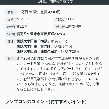
【外観】物件の外観です
5.9万円 管理/共益費 4,500円
賃料
40.43㎡
1LDK
面積
間取り
築12年
1階/2階建
築年数
所在階
福岡県
久留米市
東櫛原町
2928₋3
所在地
西鉄大牟田線
「
櫛原
」駅 徒歩18分
交通
西鉄大牟田線
「
宮の陣
」駅 徒歩21分
西鉄大牟田線
「
西鉄久留米
」駅 徒歩28分
徒歩25分の距離に久留米市立城南中学校があるのも魅
備考
力。カード決済であれば、現金が手元になくてもお支払
いできます。こちらの物件はアパートです。近くに駅が
2つあるため、用途や行き先に応じて駅を選べる物件で
す。お部屋倶楽部までのお問い合わせなら、0942-34-
7755から遠慮なくどうぞ。久留米市エリアに関する事
なら当社にお任せ下さい。
ランプロンのコメント(おすすめポイント)