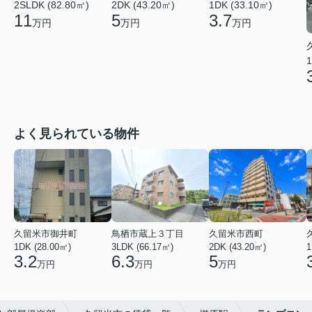
2SLDK (82.80㎡)
2DK (43.20㎡)
1DK (33.10㎡)
11
5
3.7
万円
万円
万円
1
よく見られている物件
久留米市御井町
鳥栖市蔵上３丁目
久留米市西町
1DK (28.00㎡)
3LDK (66.17㎡)
2DK (43.20㎡)
1
3.2
6.3
5
万円
万円
万円