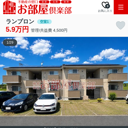
0
お気に入り
ランプロン
空室1
5.9万円
管理/共益費 4,500円
1
/
29