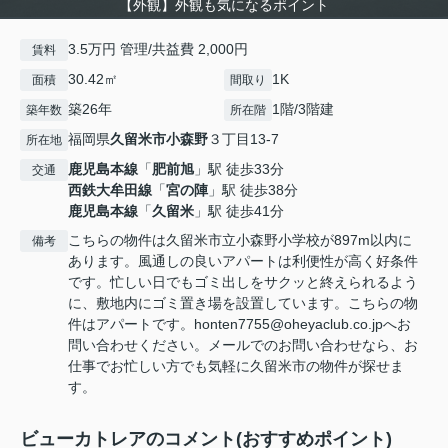
【外観】外観も気になるポイント
3.5万円 管理/共益費 2,000円
賃料
30.42㎡
1K
面積
間取り
築26年
1階/3階建
築年数
所在階
福岡県
久留米市
小森野
３丁目13-7
所在地
鹿児島本線
「
肥前旭
」駅 徒歩33分
交通
西鉄大牟田線
「
宮の陣
」駅 徒歩38分
鹿児島本線
「
久留米
」駅 徒歩41分
こちらの物件は久留米市立小森野小学校が897m以内に
備考
あります。風通しの良いアパートは利便性が高く好条件
です。忙しい日でもゴミ出しをサクッと終えられるよう
に、敷地内にゴミ置き場を設置しています。こちらの物
件はアパートです。honten7755@oheyaclub.co.jpへお
問い合わせください。メールでのお問い合わせなら、お
仕事でお忙しい方でも気軽に久留米市の物件が探せま
す。
ビューカトレアのコメント(おすすめポイント)