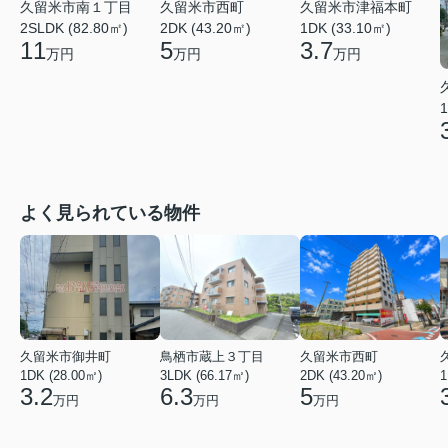
久留米市南１丁目
久留米市西町
久留米市津福本町
2SLDK (82.80㎡)
2DK (43.20㎡)
1DK (33.10㎡)
11
5
3.7
万円
万円
万円
1
よく見られている物件
久留米市御井町
鳥栖市蔵上３丁目
久留米市西町
1DK (28.00㎡)
3LDK (66.17㎡)
2DK (43.20㎡)
1
3.2
6.3
5
万円
万円
万円