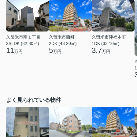
久留米市南１丁目
久留米市西町
久留米市津福本町
2SLDK (82.80㎡)
2DK (43.20㎡)
1DK (33.10㎡)
11
5
3.7
万円
万円
万円
1
よく見られている物件