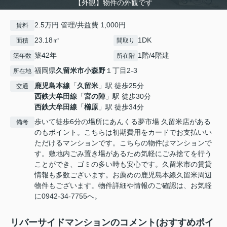
【外観】物件の外観です
2.5万円 管理/共益費 1,000円
賃料
23.18㎡
1DK
面積
間取り
築42年
1階/4階建
築年数
所在階
福岡県
久留米市
小森野
１丁目2-3
所在地
鹿児島本線
「
久留米
」駅 徒歩25分
交通
西鉄大牟田線
「
宮の陣
」駅 徒歩30分
西鉄大牟田線
「
櫛原
」駅 徒歩34分
歩いて徒歩6分の場所にあんくる夢市場 久留米店がある
備考
のもポイント。こちらは初期費用をカードでお支払いい
ただけるマンションです。こちらの物件はマンションで
す。敷地内ごみ置き場があるため気軽にごみ捨てを行う
ことができ、ゴミの多い時も安心です。久留米市の賃貸
情報も多数ございます。お薦めの鹿児島本線久留米周辺
物件もございます。物件詳細や情報のご確認は、お気軽
に0942-34-7755へ。
リバーサイドマンションのコメント(おすすめポイ