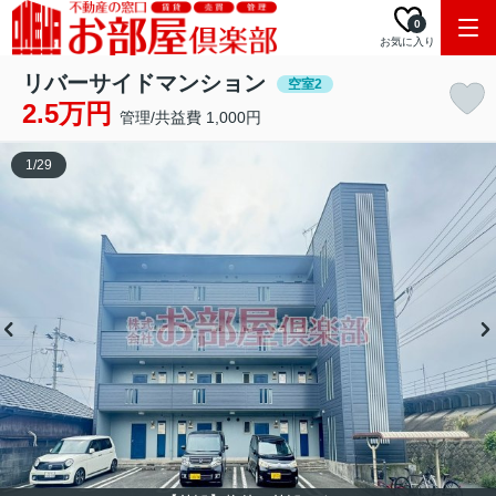
0
お気に入り
リバーサイドマンション
空室2
2.5万円
管理/共益費 1,000円
1
/
29