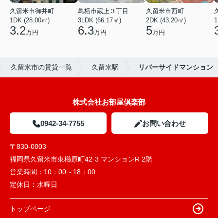
久留米市御井町
鳥栖市蔵上３丁目
久留米市西町
1DK (28.00㎡)
3LDK (66.17㎡)
2DK (43.20㎡)
1
3.2
6.3
5
万円
万円
万円
久留米市の賃貸一覧
久留米駅
リバーサイドマンション
株式会社お部屋倶楽部
0942-34-7755
お問い合わせ
〒830-0003
福岡県久留米市東櫛原町42-3 マンションR 2階
営業時間：
10：00～18：00
定休日：
水曜日
トップページ