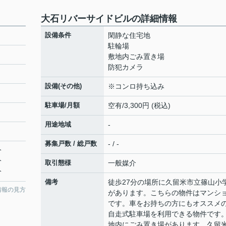
大石リバーサイドビルの詳細情報
設備条件
閑静な住宅地
駐輪場
敷地内ごみ置き場
防犯カメラ
設備(その他)
※コンロ持ち込み
駐車場/月額
空有/3,300円 (税込)
用途地域
-
募集戸数 / 総戸数
- / -
分
分
取引態様
一般媒介
分
備考
徒歩27分の場所に久留米市立篠山小
情報の見方
があります。こちらの物件はマンシ
です。車をお持ちの方にもオススメ
自走式駐車場を利用できる物件です
地内にごみ置き場があります。久留