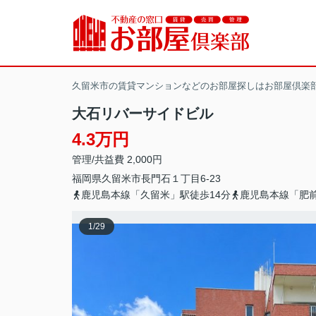
久留米市の賃貸マンションなどのお部屋探しはお部屋倶楽
大石リバーサイドビル
4.3万円
管理/共益費 2,000円
福岡県
久留米市
長門石
１丁目6-23
鹿児島本線「久留米」駅徒歩14分
鹿児島本線「肥前
1
/
29