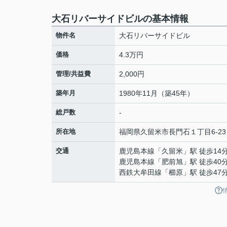
大石リバーサイドビルの基本情報
物件名
大石リバーサイドビル
価格
4.3万円
管理/共益費
2,000円
築年月
1980年11月（築45年）
総戸数
-
所在地
福岡県
久留米市
長門石
１丁目6-23
交通
鹿児島本線
「
久留米
」駅 徒歩14
鹿児島本線
「
肥前旭
」駅 徒歩40
西鉄大牟田線
「
櫛原
」駅 徒歩47