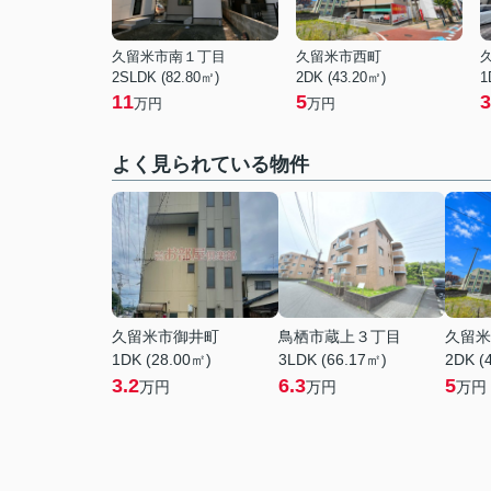
久留米市南１丁目
久留米市西町
2SLDK (82.80㎡)
2DK (43.20㎡)
1
11
5
3
万円
万円
よく見られている物件
久留米市御井町
鳥栖市蔵上３丁目
久留米
1DK (28.00㎡)
3LDK (66.17㎡)
2DK (
3.2
6.3
5
万円
万円
万円