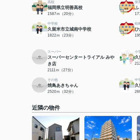
高校
保
福岡県立明善高校
ふ
1587ｍ（20分）
1
中学校
幼
久留米市立城南中学校
ひ
1822ｍ（23分）
1
スーパー
小
スーパーセンタートライアル みや
久
き店
2
2111ｍ（27分）
その他
中
焼鳥あきちゃん
久
2520ｍ（32分）
2
近隣の物件