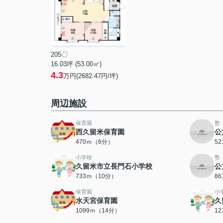
205〇
16.03坪 (53.00㎡)
4.3
万円(2682.47円/坪)
周辺施設
保育園
塾
西久留米保育園
公
470ｍ（6分）
5
小学校
塾
久留米市立長門石小学校
公
733ｍ（10分）
8
保育園
小
水天宮保育園
久
1099ｍ（14分）
1