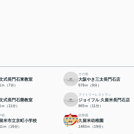
その他
文式長門石東教室
大阪やき三太長門石店
21ｍ（7分）
678ｍ（9分）
ファミリーレストラン
文式長門石榮教室
ジョイフル 久留米長門石店
61ｍ（11分）
865ｍ（11分）
学校
幼稚園
留米市立京町小学校
久留米幼稚園
211ｍ（16分）
1483ｍ（19分）