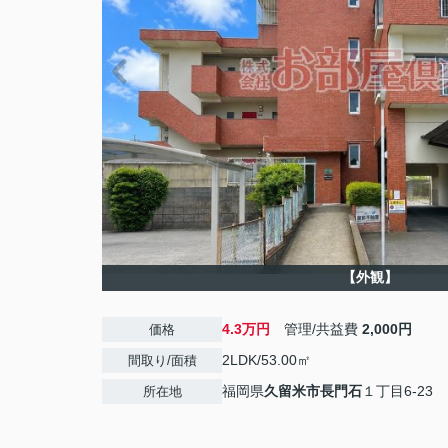
【外観】
4.3万円
管理/共益費
2,000円
価格
2LDK/53.00㎡
間取り/面積
福岡県
久留米市
長門石
１丁目6-23
所在地