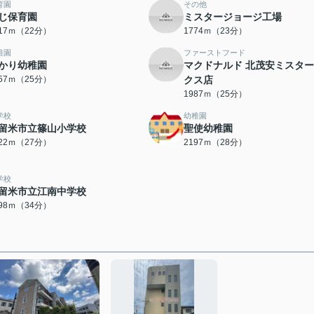
育園
その他
じ保育園
ミスタージョージ工場
717ｍ（22分）
1774ｍ（23分）
稚園
ファーストフード
かり幼稚園
マクドナルド 北茂安ミスタ
957ｍ（25分）
クス店
1987ｍ（25分）
学校
幼稚園
留米市立篠山小学校
聖使幼稚園
122ｍ（27分）
2197ｍ（28分）
学校
留米市立江南中学校
698ｍ（34分）