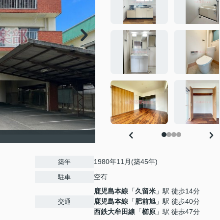
1980年11月(築45年)
築年
空有
駐車
鹿児島本線
「
久留米
」駅 徒歩14分
鹿児島本線
「
肥前旭
」駅 徒歩40分
交通
西鉄大牟田線
「
櫛原
」駅 徒歩47分