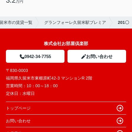
3.2
万円
留米市の賃貸一覧
グランフォーレ久留米駅プレミア
201〇
株式会社お部屋倶楽部
0942-34-7755
お問い合わせ
〒830-0003
福岡県久留米市東櫛原町42-3 マンションR 2階
営業時間：
10：00～18：00
定休日：
水曜日
トップページ
お問い合わせ