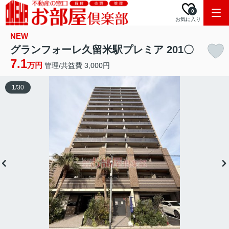
0
お気に入り
NEW
グランフォーレ久留米駅プレミア 201〇
7.1
万円
管理/共益費 3,000円
1
/
30