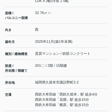
LDK 9.3帖
/
洋室 2.5帖
32.76㎡ / -
面積 /
バルコニー面積
西
向き
2025年11月(築1年未満)
築年月
賃貸マンション / 鉄筋コンクリート
種別 / 建物構造
201〇 / 2階 / 15階建
部屋 /
所在階 / 階建て
福岡県
久留米市
諏訪野町
2‐2
所在地
西鉄大牟田線
「
西鉄久留米
」駅 徒歩4分
交通
西鉄大牟田線
「
花畑
」駅 徒歩15分
西鉄大牟田線
「
櫛原
」駅 徒歩15分