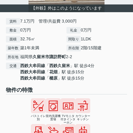
【外観】外はこのようになっています
7.1万円 管理/共益費 3,000円
賃料
0万円
0万円
敷金
礼金
32.76㎡
1LDK
面積
間取り
築1年未満
2階/15階建
築年数
所在階
福岡県
久留米市
諏訪野町
2‐2
所在地
西鉄大牟田線
「
西鉄久留米
」駅 徒歩4分
交通
西鉄大牟田線
「
花畑
」駅 徒歩15分
西鉄大牟田線
「
櫛原
」駅 徒歩15分
物件の特徴
バストイレ
室内洗濯機
TVモニタ
カウンター
別
置場
付きインタ
キッチン
ーホン