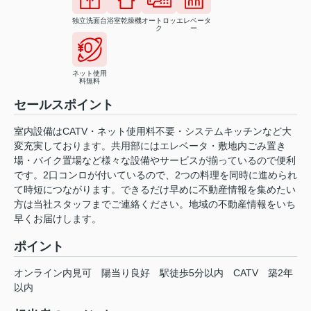
独立洗面台
浴室乾燥機
オートロッ
エレベータ
ク
ー
ネット使用
料無料
セールスポイント
室内設備はCATV・ネット使用料不要・システムキッチンなど大
変充実しております。共用部にはエレベータ・敷地内ごみ置き
場・バイク置場など様々な設備やサービスが揃っているので便利
です。2口コンロが付いているので、2つの料理を同時に進められ
て時短につながります。できるだけ早めに不動産情報を集めたい
方は当社スタッフまでご連絡ください。地域の不動産情報をいち
早くお届けします。
ポイント
オンライン内見可
陽当り良好
駅徒歩5分以内
CATV
築2年
以内