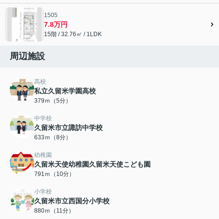
1505
7.8万円
15階 / 32.76㎡ / 1LDK
周辺施設
高校
私立久留米学園高校
379ｍ（5分）
中学校
久留米市立諏訪中学校
633ｍ（8分）
幼稚園
久留米天使幼稚園久留米天使こども園
791ｍ（10分）
小学校
久留米市立西国分小学校
880ｍ（11分）