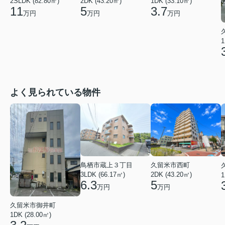
2SLDK (82.80㎡)
2DK (43.20㎡)
1DK (33.10㎡)
11
5
3.7
万円
万円
万円
1
よく見られている物件
鳥栖市蔵上３丁目
久留米市西町
3LDK (66.17㎡)
2DK (43.20㎡)
1
6.3
5
万円
万円
久留米市御井町
1DK (28.00㎡)