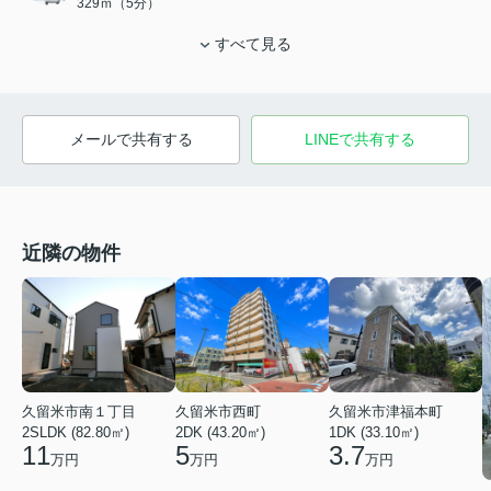
329ｍ（5分）
すべて見る
メールで共有する
LINEで共有する
近隣の物件
久留米市南１丁目
久留米市西町
久留米市津福本町
2SLDK (82.80㎡)
2DK (43.20㎡)
1DK (33.10㎡)
11
5
3.7
万円
万円
万円