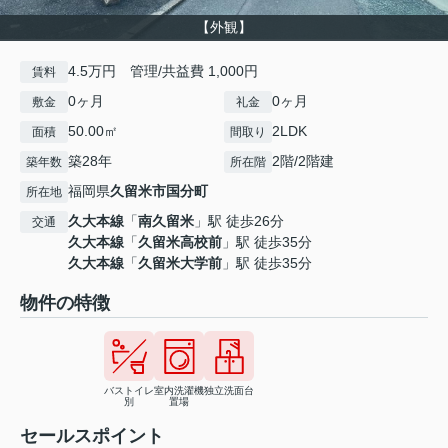
【外観】
4.5万円 管理/共益費 1,000円
賃料
0ヶ月
0ヶ月
敷金
礼金
50.00㎡
2LDK
面積
間取り
築28年
2階/2階建
築年数
所在階
福岡県
久留米市
国分町
所在地
久大本線
「
南久留米
」駅 徒歩26分
交通
久大本線
「
久留米高校前
」駅 徒歩35分
久大本線
「
久留米大学前
」駅 徒歩35分
物件の特徴
バストイレ
室内洗濯機
独立洗面台
別
置場
セールスポイント