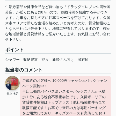
生活必需品や健康食品など買い物も「ドラッグイレブン久留米国
分店」が近くにある(387m)ので、移動時間を短縮する事ができ
ます。お車をお持ちの方に駐車スペースを空けております。久留
米市エリアで新たな生活を始めたいとお考えの方。賃貸情報のこ
となら当社にお任せ下さい。地域に密着しておりますので、確か
な地域情報と賃貸情報をご紹介いたします。お気軽にお問い合わ
せ下さい。
ポイント
シャワー
収納豊富
押入
新婚さん向け
脱衣所
担当者のコメント
ご成約のお客様へ 10,000円キャッシュバックキャン
ペーン実施中！
当店は櫛原バイパス沿いスターバックスさんから徒
井上 省吾
歩１分にある総合不動産会社です。久留米エリアの
賃貸物件情報はトップクラス！他社掲載物件も全て
取扱可能です！お車でご来店の方は専用パーキング
をご用意しており、キッズスペースも完備しており