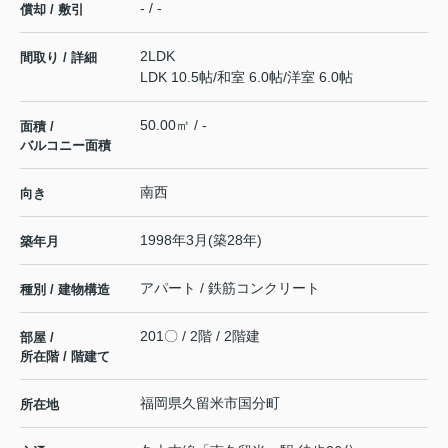
- / -
償却 / 敷引
2LDK
間取り / 詳細
LDK 10.5帖
/
和室 6.0帖
/
洋室 6.0帖
50.00㎡ / -
面積 /
バルコニー面積
南西
向き
1998年3月(築28年)
築年月
アパート / 鉄筋コンクリート
種別 / 建物構造
201〇 / 2階 / 2階建
部屋 /
所在階 / 階建て
福岡県
久留米市
国分町
所在地