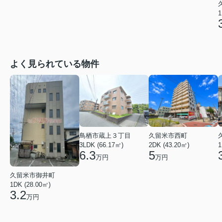
1
よく見られている物件
鳥栖市蔵上３丁目
久留米市西町
3LDK (66.17㎡)
2DK (43.20㎡)
1
6.3
5
万円
万円
久留米市御井町
1DK (28.00㎡)
3.2
万円