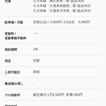
久大本線
「
南久留米
」駅 徒歩26分
交通
久大本線
「
久留米高校前
」駅 徒歩35分
久大本線
「
久留米大学前
」駅 徒歩35分
空有(1台) / 3,000円 ※2台目 3,000円
駐車場 / 月額
- / -
更新料 /
更新事務手数料
2年
契約期間
空家
現況
即時
入居可能日
-
敷金積み増し
鍵交換代:1万6,500円 町費:450円
その他条件
-