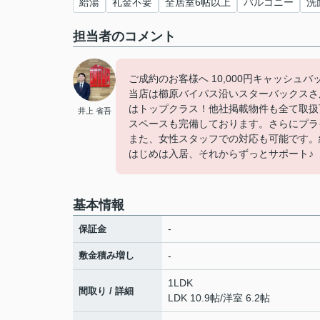
給湯
礼金不要
全居室6帖以上
バルコニー
洗
担当者のコメント
ご成約のお客様へ 10,000円キャッシュ
当店は櫛原バイパス沿いスターバックスさ
はトップクラス！他社掲載物件も全て取扱
井上 省吾
スペースも完備しております。さらにプラ
また、女性スタッフでの対応も可能です。
はじめは入居、それからずっとサポート♪
基本情報
-
保証金
敷金積み増し
-
1LDK
間取り / 詳細
LDK 10.9帖
/
洋室 6.2帖