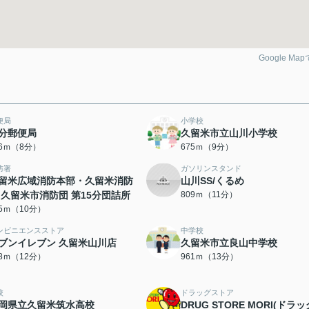
Google Ma
便局
小学校
分郵便局
久留米市立山川小学校
06ｍ（8分）
675ｍ（9分）
防署
ガソリンスタンド
留米広域消防本部・久留米消防
山川SS/くるめ
 久留米市消防団 第15分団詰所
809ｍ（11分）
55ｍ（10分）
ンビニエンスストア
中学校
ブンイレブン 久留米山川店
久留米市立良山中学校
98ｍ（12分）
961ｍ（13分）
校
ドラッグストア
岡県立久留米筑水高校
DRUG STORE MORI(ドラ