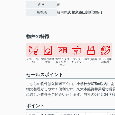
南
向き
福岡県
久留米市
山川町
305-1
所在地
物件の特徴
バストイレ
室内洗濯機
TVモニタ付
カウンター
独立洗面台
ネット使用
別
置場
きインター
キッチン
料無料
ホン
セールスポイント
こちらの物件は久留米市立山川小学校が675m以内に
物の整理がしやすく便利です。久大本線御井周辺で賃
に適した物件をご紹介いたします。当社の0942-34-7
ポイント