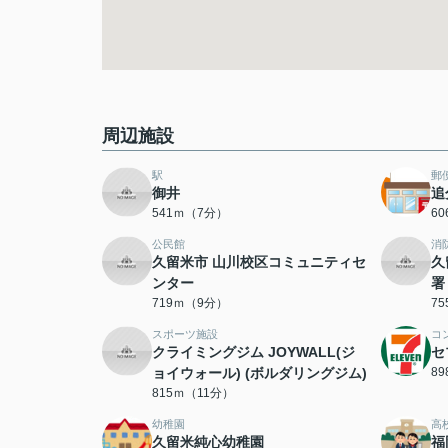
周辺施設
駅
郵
御井
追
541ｍ（7分）
6
公民館
消
久留米市 山川校区コミュニティセ
久
ンター
署
719ｍ（9分）
7
スポーツ施設
コ
クライミングジム JOYWALL(ジ
セ
ョイウォール) (ボルダリングジム)
8
815ｍ（11分）
幼稚園
高
久留米純心幼稚園
福