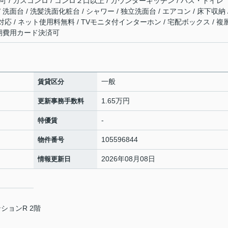
2台可 / ガスコンロ / コンロ２口以上 / カウンターキッチン / バス・トイレ
 洗面台 / 洗髪洗面化粧台 / シャワー / 独立洗面台 / エアコン / 床下収納 
応 / ネット使用料無料 / TVモニタ付インターホン / 宅配ボックス / 複
 初期費用カード決済可
一般
賃貸区分
1.65万円
更新事務手数料
-
特優賃
105596844
物件番号
2026年08月08日
情報更新日
ションR 2階