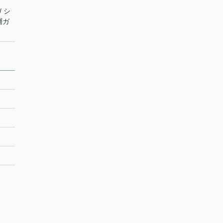
/ シ
層ガ