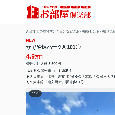
久留米市の賃貸マンションなどのお部屋探しはお部屋倶楽
NEW
かぐや姫パークA 101〇
4.9
万円
管理 / 共益費 3,500円
福岡県
久留米市
山川町
305-1
久大本線「御井」駅徒歩7分
久大本線「久留米大学
久大本線「南久留米」駅徒歩51分
1
/
30