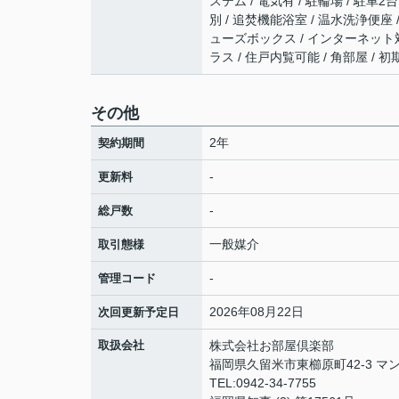
ステム / 電気有 / 駐輪場 / 駐車
別 / 追焚機能浴室 / 温水洗浄便座 /
ューズボックス / インターネット対
ラス / 住戸内覧可能 / 角部屋 /
その他
2年
契約期間
-
更新料
-
総戸数
一般媒介
取引態様
-
管理コード
2026年08月22日
次回更新予定日
取扱会社
株式会社お部屋倶楽部
福岡県久留米市東櫛原町42-3 マン
TEL:0942-34-7755