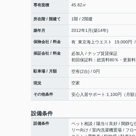
45.82㎡
専有面積
1階 / 2階建
所在階 / 階建て
2012年1月(築14年)
築年月
保険会社 / 料金
有 東京海上ウエスト 19,000円 /
保証会社 / 料金
必加入 / ナップ賃貸保証
初回保証料：総賃料80％・更新料：1
駐車場 / 月額
空有(2台) / 0円
空家
現況
その他条件
安心入居サポート:1,100円（月額
設備条件
設備条件
ペット相談 / 陽当り良好 / 閑静な
リー向け / 室内洗濯機置場 / フロー