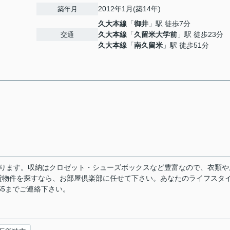
2012年1月(築14年)
築年月
久大本線
「
御井
」駅 徒歩7分
久大本線
「
久留米大学前
」駅 徒歩23分
交通
久大本線
「
南久留米
」駅 徒歩51分
あります。収納はクロゼット・シューズボックスなど豊富なので、衣類や
貸物件を探すなら、お部屋倶楽部に任せて下さい。あなたのライフスタ
755までご連絡下さい。