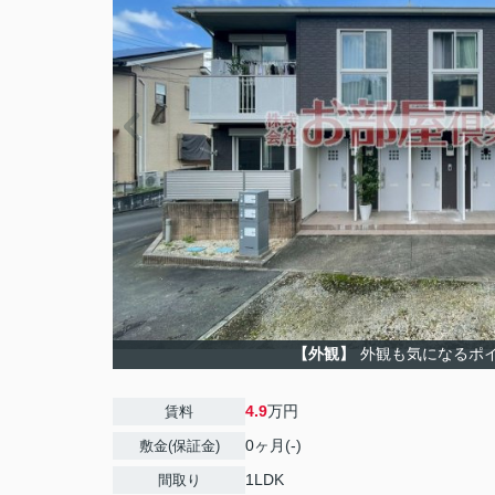
【外観】
外観も気になるポ
4.9
万円
賃料
0ヶ月(-)
敷金(保証金)
1LDK
間取り