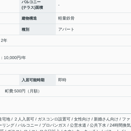
バルコニー
-
(テラス)面積
軽量鉄骨
建物構造
アパート
種別
 2年
0,000円/年
即時
入居可能時期
） 町費:500円（月額）
住宅地 / ２人入居可 / ガスコンロ設置可 / 女性向け / 新婚さん向け / フ
リング / バルコニー / プロパンガス / 公営水道 / 公共下水 / 24時間換