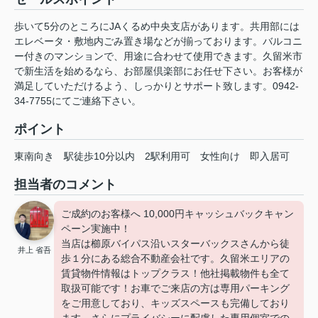
歩いて5分のところにJAくるめ中央支店があります。共用部には
エレベータ・敷地内ごみ置き場などが揃っております。バルコニ
ー付きのマンションで、用途に合わせて使用できます。久留米市
で新生活を始めるなら、お部屋倶楽部にお任せ下さい。お客様が
満足していただけるよう、しっかりとサポート致します。0942-
34-7755にてご連絡下さい。
ポイント
東南向き
駅徒歩10分以内
2駅利用可
女性向け
即入居可
担当者のコメント
ご成約のお客様へ 10,000円キャッシュバックキャン
ペーン実施中！
当店は櫛原バイパス沿いスターバックスさんから徒
井上 省吾
歩１分にある総合不動産会社です。久留米エリアの
賃貸物件情報はトップクラス！他社掲載物件も全て
取扱可能です！お車でご来店の方は専用パーキング
をご用意しており、キッズスペースも完備しており