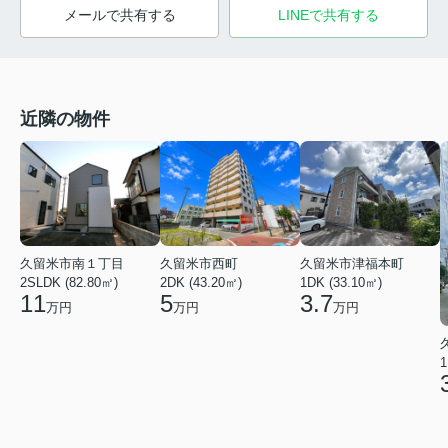
メールで共有する
LINEで共有する
近隣の物件
久留米市南１丁目
久留米市西町
久留米市津福本町
2SLDK (82.80㎡)
2DK (43.20㎡)
1DK (33.10㎡)
11
5
3.7
万円
万円
万円
1