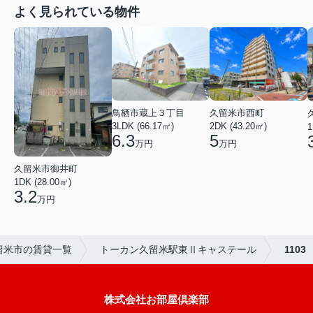
よく見られている物件
鳥栖市蔵上３丁目
久留米市西町
3LDK (66.17㎡)
2DK (43.20㎡)
1
6.3
5
万円
万円
久留米市御井町
1DK (28.00㎡)
3.2
万円
留米市の賃貸一覧
トーカン久留米駅東Ⅱキャステール
1103
株式会社お部屋倶楽部