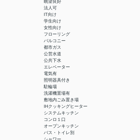
眺望良好
法人可
IT向け
学生向け
女性向け
フローリング
バルコニー
都市ガス
公営水道
公共下水
エレベーター
電気有
照明器具付き
駐輪場
洗濯機置場有
敷地内ごみ置き場
IHクッキングヒーター
システムキッチン
コンロ１口
オープンキッチン
バス・トイレ別
シャワー