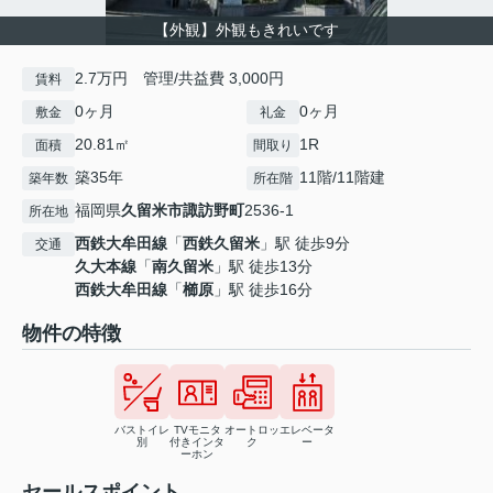
【外観】外観もきれいです
2.7万円 管理/共益費 3,000円
賃料
0ヶ月
0ヶ月
敷金
礼金
20.81㎡
1R
面積
間取り
築35年
11階/11階建
築年数
所在階
福岡県
久留米市
諏訪野町
2536-1
所在地
西鉄大牟田線
「
西鉄久留米
」駅 徒歩9分
交通
久大本線
「
南久留米
」駅 徒歩13分
西鉄大牟田線
「
櫛原
」駅 徒歩16分
物件の特徴
バストイレ
TVモニタ
オートロッ
エレベータ
別
付きインタ
ク
ー
ーホン
セールスポイント