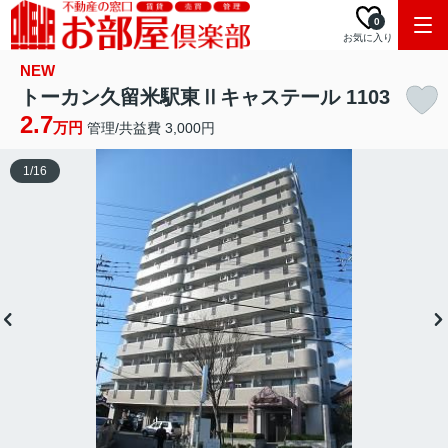
0
お気に入り
NEW
トーカン久留米駅東Ⅱキャステール 1103
2.7
万円
管理/共益費 3,000円
1
/
16