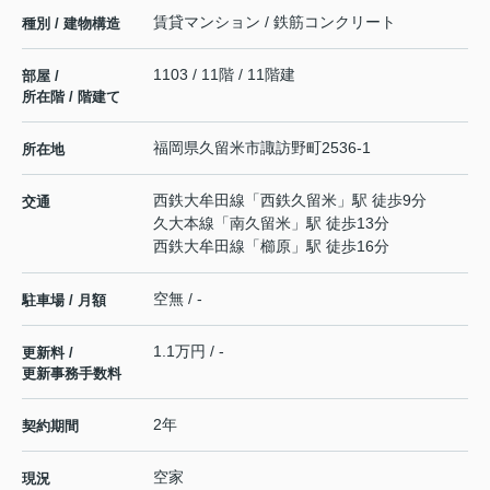
賃貸マンション / 鉄筋コンクリート
種別 / 建物構造
1103 / 11階 / 11階建
部屋 /
所在階 / 階建て
福岡県
久留米市
諏訪野町
2536-1
所在地
西鉄大牟田線
「
西鉄久留米
」駅 徒歩9分
交通
久大本線
「
南久留米
」駅 徒歩13分
西鉄大牟田線
「
櫛原
」駅 徒歩16分
空無 / -
駐車場 / 月額
1.1万円 / -
更新料 /
更新事務手数料
2年
契約期間
空家
現況