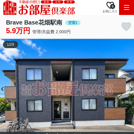
0
お気に入り
Brave Base花畑駅南
空室1
5.9万円
管理/共益費 2,000円
1
/
29