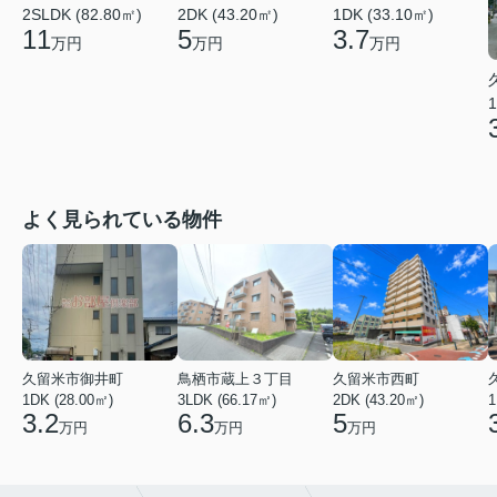
2SLDK (82.80㎡)
2DK (43.20㎡)
1DK (33.10㎡)
11
5
3.7
万円
万円
万円
1
よく見られている物件
久留米市御井町
鳥栖市蔵上３丁目
久留米市西町
1DK (28.00㎡)
3LDK (66.17㎡)
2DK (43.20㎡)
1
3.2
6.3
5
万円
万円
万円