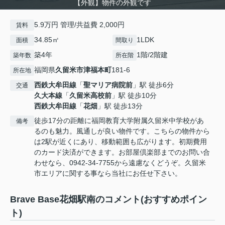
【外観】物件の外観です
5.9万円 管理/共益費 2,000円
賃料
34.85㎡
1LDK
面積
間取り
築4年
1階/2階建
築年数
所在階
福岡県
久留米市
津福本町
181‐6
所在地
西鉄大牟田線
「
聖マリア病院前
」駅 徒歩6分
交通
久大本線
「
久留米高校前
」駅 徒歩10分
西鉄大牟田線
「
花畑
」駅 徒歩13分
徒歩17分の距離に福岡教育大学附属久留米中学校があ
備考
るのも魅力。風通しが良い物件です。こちらの物件から
は2駅が近くにあり、移動範囲も広がります。初期費用
のカード決済ができます。お部屋倶楽部までのお問い合
わせなら、0942-34-7755から遠慮なくどうぞ。久留米
市エリアに関する事なら当社にお任せ下さい。
Brave Base花畑駅南のコメント(おすすめポイン
ト)