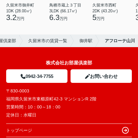
久留米市御井町
鳥栖市蔵上３丁目
久留米市西町
1DK (28.00㎡)
3LDK (66.17㎡)
2DK (43.20㎡)
1
3.2
6.3
5
万円
万円
万円
屋倶楽部
久留米市の賃貸一覧
御井駅
アフローテ山川
株式会社お部屋倶楽部
0942-34-7755
お問い合わせ
〒830-0003
福岡県久留米市東櫛原町42-3 マンションR 2階
営業時間：
10：00～18：00
定休日：
水曜日
トップページ