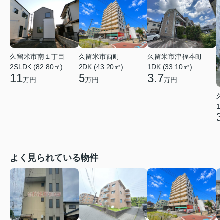
久留米市南１丁目
久留米市西町
久留米市津福本町
2SLDK (82.80㎡)
2DK (43.20㎡)
1DK (33.10㎡)
11
5
3.7
万円
万円
万円
1
よく見られている物件