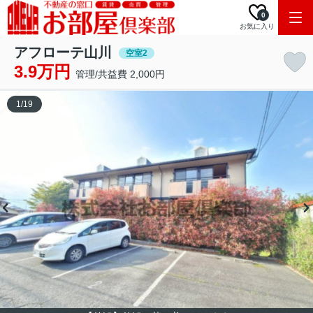
0
お気に入り
アフローテ山川
空室2
3.9万円
管理/共益費 2,000円
1
/
19