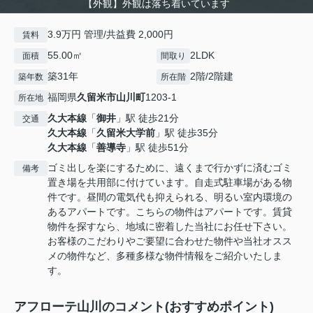
【外観】外観は落ち着いています
3.9万円 管理/共益費 2,000円
賃料
55.00㎡
2LDK
面積
間取り
築31年
2階/2階建
築年数
所在階
福岡県
久留米市
山川町
1203-1
所在地
久大本線
「
御井
」駅 徒歩21分
交通
久大本線
「
久留米大学前
」駅 徒歩35分
久大本線
「
善導寺
」駅 徒歩51分
ゴミ出しを楽にするために、遠くまで行かずに済むゴミ
備考
置き場を共用部に付けています。自走式駐車場がある物
件です。昼間の電気代も抑えられる、明るい室内環境の
あるアパートです。こちらの物件はアパートです。賃貸
物件を探すなら、地域に密着した当社にお任せ下さい。
お客様のこだわりやご要望に合わせた物件や当社オスス
メの物件など、多種多様な物件情報をご紹介いたしま
す。
アフローテ山川のコメント(おすすめポイント)