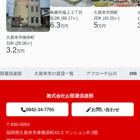
鳥栖市蔵上３丁目
久留米市西町
3LDK (66.17㎡)
2DK (43.20㎡)
1
6.3
5
万円
万円
久留米市御井町
1DK (28.00㎡)
3.2
万円
部屋倶楽部
久留米市の賃貸一覧
アフローテ山川
206
株式会社お部屋倶楽部
0942-34-7755
お問い合わせ
〒830-0003
福岡県久留米市東櫛原町42-3 マンションR 2階