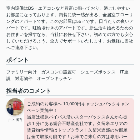
室内設備はBS・エアコンなど豊富に揃っており、過ごしやすい
お部屋になっております。内装に統一感が出る、全居室フローリ
ングのアパートです。このお部屋は55㎡です。日当たりの良いア
パートです。駐輪場付きのアパートです。新生活を始めるための
お住まいを探すなら、当社にお任せ下さい。初めての方でも安心
していただけるよう、全力でサポートいたします。お気軽に当社
へご連絡下さい。
ポイント
ファミリー向け
ガスコンロ設置可
シューズボックス
IT重
説
対応物件
オープンキッチン
担当者のコメント
ご成約のお客様へ 10,000円キャッシュバックキャン
ペーン実施中！
当店は櫛原バイパス沿いスターバックスさんから徒
井上 省吾
歩１分にある総合不動産会社です。久留米エリアの
賃貸物件情報はトップクラス！久留米近郊のお部屋
は全て取扱可能です！お車でご来店の方は専用パー