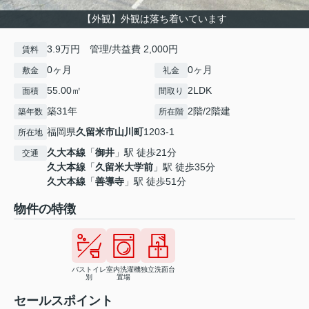
【外観】外観は落ち着いています
3.9万円 管理/共益費 2,000円
賃料
0ヶ月
0ヶ月
敷金
礼金
55.00㎡
2LDK
面積
間取り
築31年
2階/2階建
築年数
所在階
福岡県
久留米市
山川町
1203-1
所在地
久大本線
「
御井
」駅 徒歩21分
交通
久大本線
「
久留米大学前
」駅 徒歩35分
久大本線
「
善導寺
」駅 徒歩51分
物件の特徴
バストイレ
室内洗濯機
独立洗面台
別
置場
セールスポイント