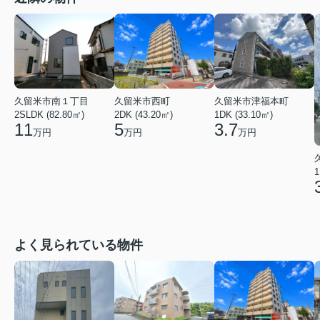
久留米市南１丁目
久留米市西町
久留米市津福本町
2SLDK (82.80㎡)
2DK (43.20㎡)
1DK (33.10㎡)
11
5
3.7
万円
万円
万円
1
よく見られている物件