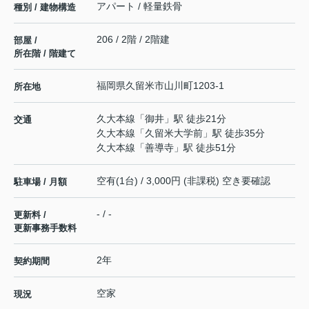
アパート / 軽量鉄骨
種別 / 建物構造
206 / 2階 / 2階建
部屋 /
所在階 / 階建て
福岡県
久留米市
山川町
1203-1
所在地
久大本線
「
御井
」駅 徒歩21分
交通
久大本線
「
久留米大学前
」駅 徒歩35分
久大本線
「
善導寺
」駅 徒歩51分
空有(1台) / 3,000円 (非課税) 空き要確認
駐車場 / 月額
- / -
更新料 /
更新事務手数料
2年
契約期間
空家
現況