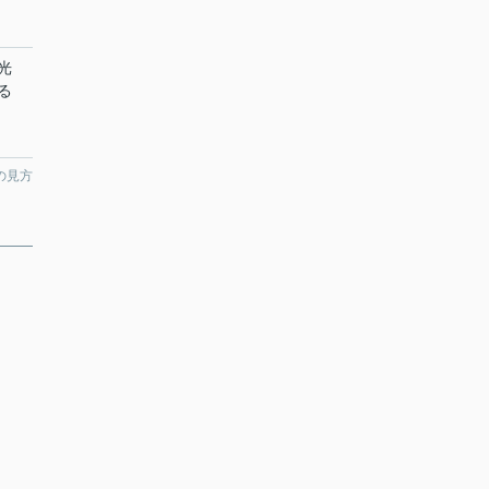
光
る
の見方