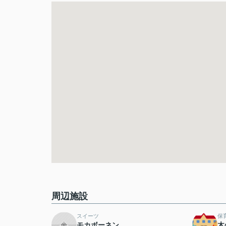
周辺施設
スイーツ
保
モカボーネン
木