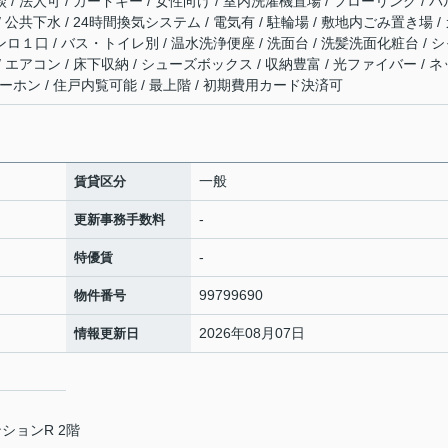
 / 法人可 / カードキー / 女性向け / 室内洗濯機置場 / フローリング / バ
/ 公共下水 / 24時間換気システム / 電気有 / 駐輪場 / 敷地内ごみ置き場 /
ンロ１口 / バス・トイレ別 / 温水洗浄便座 / 洗面台 / 洗髪洗面化粧台 / 
/ エアコン / 床下収納 / シューズボックス / 収納豊富 / 光ファイバー / ネ
ーホン / 住戸内覧可能 / 最上階 / 初期費用カード決済可
一般
賃貸区分
-
更新事務手数料
-
特優賃
99799690
物件番号
2026年08月07日
情報更新日
ションR 2階