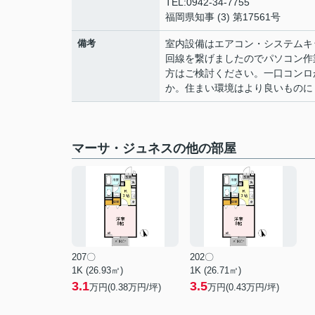
TEL:0942-34-7755
福岡県知事 (3) 第17561号
備考
室内設備はエアコン・システムキ
回線を繋げましたのでパソコン作
方はご検討ください。一口コンロ
か。住まい環境はより良いものに
マーサ・ジュネスの他の部屋
207〇
202〇
1K (26.93㎡)
1K (26.71㎡)
3.1
3.5
万円(
0.38
万円/坪)
万円(
0.43
万円/坪)