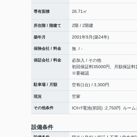
26.71㎡
専有面積
2階 / 2階建
所在階 / 階建て
2001年9月(築24年)
築年月
保険会社 / 料金
無 / -
保証会社 / 料金
必加入 / その他
初回保証料35000円、月額保証料
※要確認
駐車場 / 月額
空有(1台) / 3,300円
空家
現況
その他条件
ICﾛｯｸ電池(初回) :2,750円 ル
設備条件