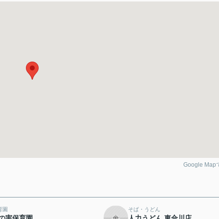
Google Ma
育園
そば・うどん
の実保育園
人力うどん 東合川店