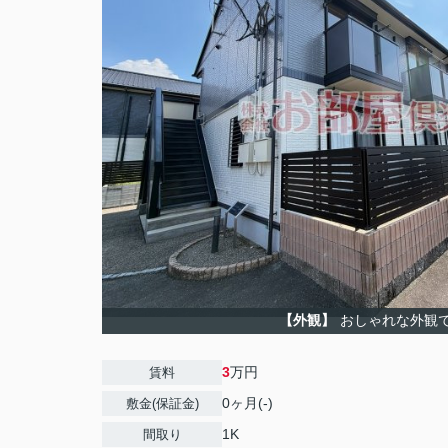
【外観】
おしゃれな外観
3
万円
賃料
0ヶ月(-)
敷金(保証金)
1K
間取り