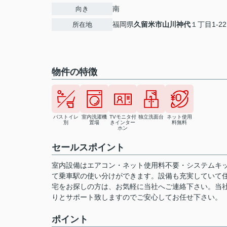
南
向き
福岡県
久留米市
山川神代
１丁目1-22
所在地
物件の特徴
バストイレ
室内洗濯機
TVモニタ付
独立洗面台
ネット使用
別
置場
きインター
料無料
ホン
セールスポイント
室内設備はエアコン・ネット使用料不要・システムキ
て乗車駅の使い分けができます。設備も充実していて
宅をお探しの方は、お気軽に当社へご連絡下さい。当
りとサポート致しますのでご安心してお任せ下さい。
ポイント