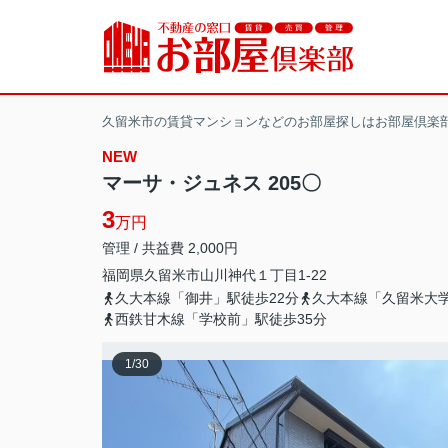
久留米市の賃貸マンションなどのお部屋探しはお部屋倶楽
NEW
マーサ・ジュネス 205〇
3
万円
管理 / 共益費 2,000円
福岡県
久留米市
山川神代
１丁目1-22
久大本線「御井」駅徒歩22分
久大本線「久留米大学
西鉄甘木線「学校前」駅徒歩35分
1
/
30