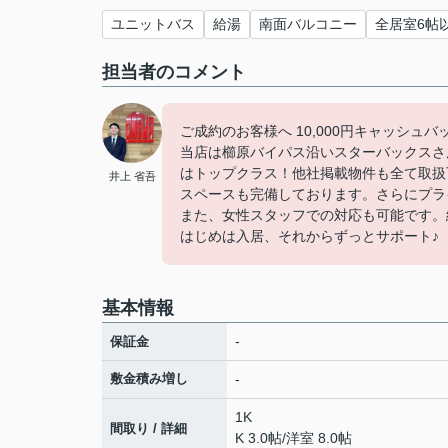
ユニットバス
給湯
南面バルコニー
全居室6帖
担当者のコメント
ご成約のお客様へ 10,000円キャッシュ
当店は櫛原バイパス沿いスターバックスさ
はトップクラス！他社掲載物件も全て取扱
井上 省吾
スペースも完備しております。さらにプラ
また、女性スタッフでの対応も可能です。
はじめは入居、それからずっとサポート♪
基本情報
-
保証金
敷金積み増し
-
1K
間取り / 詳細
K 3.0帖
/
洋室 8.0帖